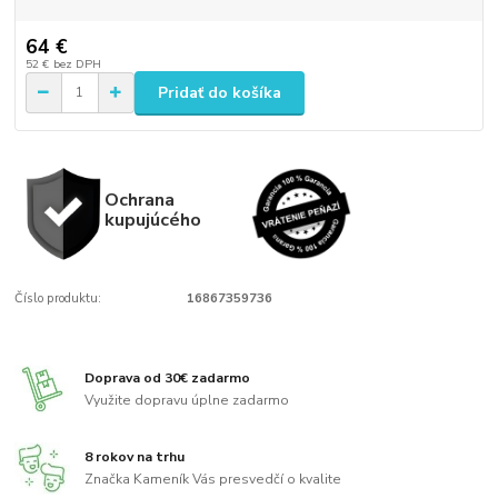
64 €
52 €
bez DPH
Pridať do košíka
Ochrana
kupujúcého
Číslo produktu:
16867359736
Doprava od 30€ zadarmo
Využite dopravu úplne zadarmo
8 rokov na trhu
Značka Kameník Vás presvedčí o kvalite