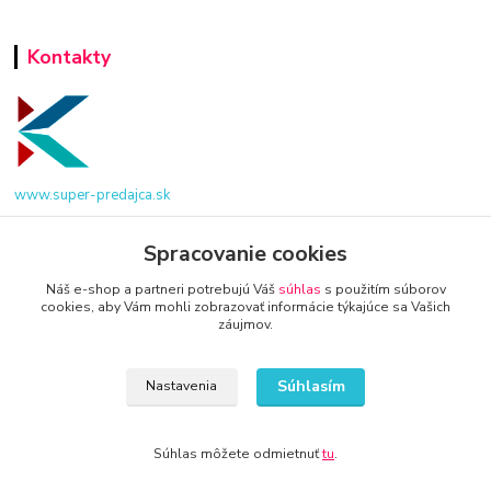
Kontakty
www.super-predajca.sk
Spracovanie cookies
info@kamenik.sk
Náš e-shop a partneri potrebujú Váš
súhlas
s použitím súborov
cookies, aby Vám mohli zobrazovať informácie týkajúce sa Vašich
záujmov.
Súhlasím
Nastavenia
© 2024 Všetky práva vyhradené KAMENIK.SK
Súhlas môžete odmietnuť
tu
.