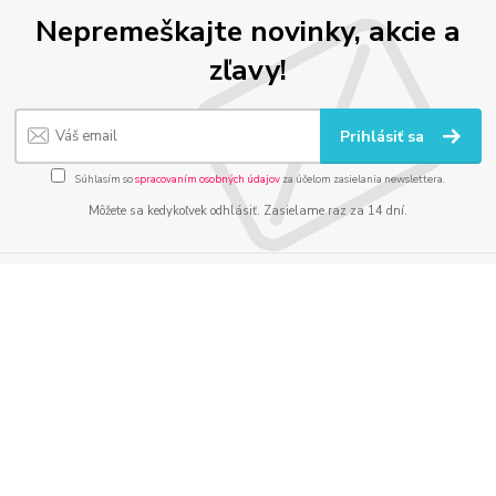
Nepremeškajte novinky, akcie a
zľavy!
Prihlásiť sa
Súhlasím so
spracovaním osobných údajov
za účelom zasielania newslettera.
Môžete sa kedykoľvek odhlásiť. Zasielame raz za 14 dní.