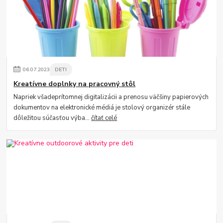
06
.
07
.
2023
DETI
Kreatívne doplnky na pracovný stôl
Napriek všadeprítomnej digitalizácii a prenosu väčšiny papierových
dokumentov na elektronické médiá je stolový organizér stále
dôležitou súčasťou výba...
čítať celé