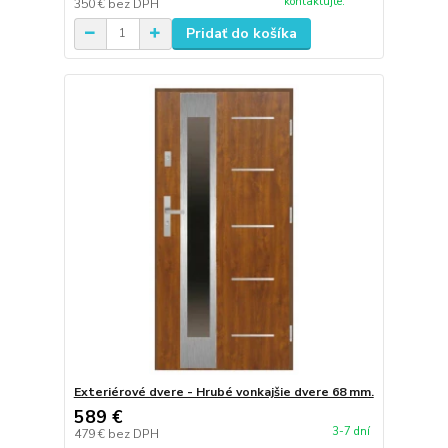
kontaktujte.
350 €
bez DPH
Pridať do košíka
Exteriérové dvere - Hrubé vonkajšie dvere 68 mm.
589 €
3-7 dní
479 €
bez DPH