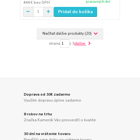
pracovných dní
444 €
bez DPH
Pridať do košíka
Načítať ďalšie produkty (20)
strana
z 3
ďalšie
Doprava od 30€ zadarmo
Využite dopravu úplne zadarmo
8 rokov na trhu
Značka Kameník Vás presvedčí o kvalite
30 dní na vrátenie tovaru
Predĺžili sme dobu na vrátenie tovaru