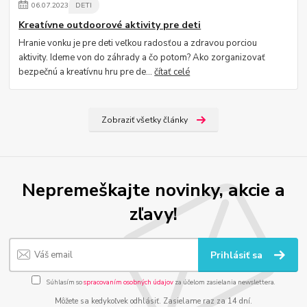
06
.
07
.
2023
DETI
Kreatívne outdoorové aktivity pre deti
Hranie vonku je pre deti veľkou radosťou a zdravou porciou
aktivity. Ideme von do záhrady a čo potom? Ako zorganizovať
bezpečnú a kreatívnu hru pre de...
čítať celé
Zobraziť všetky články
Nepremeškajte novinky, akcie a
zľavy!
Prihlásiť sa
Súhlasím so
spracovaním osobných údajov
za účelom zasielania newslettera.
Môžete sa kedykoľvek odhlásiť. Zasielame raz za 14 dní.