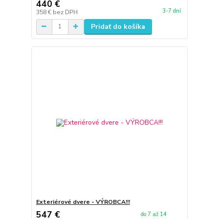
440 €
3-7 dní
358 €
bez DPH
Pridať do košíka
Exteriérové dvere - VÝROBCA!!!
547 €
do 7 až 14