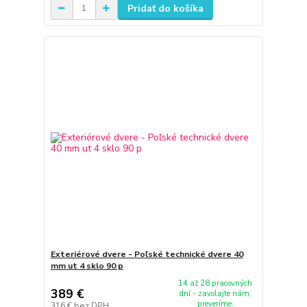
Pridať do košíka
Exteriérové dvere - Poľské technické dvere 40
mm ut 4 sklo 90 p
14 až 28 pracovných
389 €
dní - zavolajte nám,
preveríme.
316 €
bez DPH