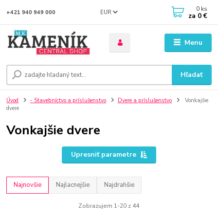
0
ks
EUR
+421 940 949 000
za
0 €
Menu
Hľadať
Úvod
- Stavebníctvo a príslušenstvo
Dvere a príslušenstvo
Vonkajšie
dvere
Vonkajšie dvere
Upresniť parametre
Najnovšie
Najlacnejšie
Najdrahšie
Zobrazujem 1-20 z 44