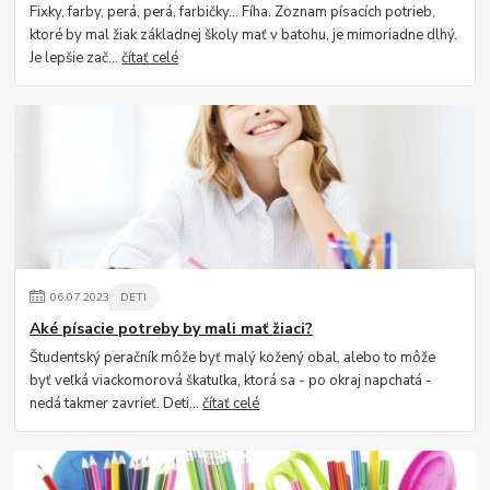
Fixky, farby, perá, perá, farbičky... Fíha. Zoznam písacích potrieb,
ktoré by mal žiak základnej školy mať v batohu, je mimoriadne dlhý.
Je lepšie zač...
čítať celé
06
.
07
.
2023
DETI
Aké písacie potreby by mali mať žiaci?
Študentský peračník môže byť malý kožený obal, alebo to môže
byť veľká viackomorová škatuľka, ktorá sa - po okraj napchatá -
nedá takmer zavrieť. Deti...
čítať celé