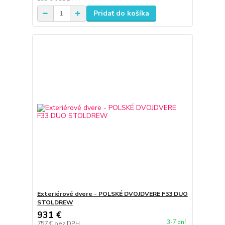
Pridať do košíka
Exteriérové dvere - POLSKÉ DVOJDVERE F33 DUO
STOLDREW
931 €
3-7 dní
757 €
bez DPH