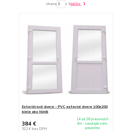
strana
z 3
ďalšie
Exteriérové dvere - PVC externé dvere 100x200
biele ako hliník
14 až 28 pracovných
384 €
dní - zavolajte nám,
preveríme.
312 €
bez DPH