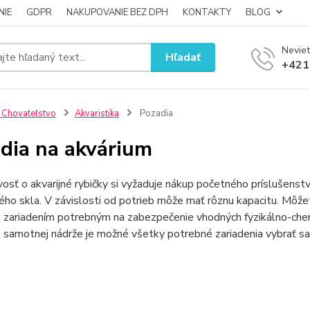
NIE
GDPR
NAKUPOVANIE BEZ DPH
KONTAKTY
BLOG
Neviet
Hľadať
+421
 Chovateľstvo
Akvaristika
Pozadia
dia na akvárium
vosť o akvarijné rybičky si vyžaduje nákup početného príslušenst
ého skla. V závislosti od potrieb môže mať rôznu kapacitu. Môže
zariadením potrebným na zabezpečenie vhodných fyzikálno-chemic
 samotnej nádrže je možné všetky potrebné zariadenia vybrať s