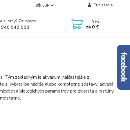
Prihlásenie
EUR
e si rady? Zavolajte.
0
ks
za
0 €
 940 949 000
va. Tým základným je akvárium, najčastejšie z
te si vybrať iba nádrže alebo kompletné zostavy: akváriá
kých a biologických parametrov pre zvieratá a rastliny.
amostatne.