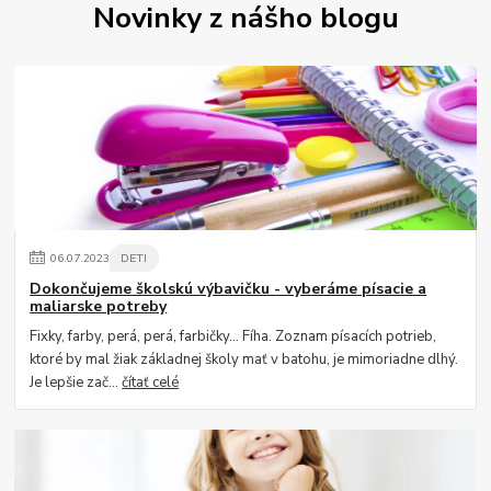
Novinky z nášho blogu
06
.
07
.
2023
DETI
Dokončujeme školskú výbavičku - vyberáme písacie a
maliarske potreby
Fixky, farby, perá, perá, farbičky... Fíha. Zoznam písacích potrieb,
ktoré by mal žiak základnej školy mať v batohu, je mimoriadne dlhý.
Je lepšie zač...
čítať celé