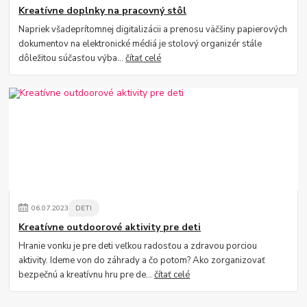
Kreatívne doplnky na pracovný stôl
Napriek všadeprítomnej digitalizácii a prenosu väčšiny papierových
dokumentov na elektronické médiá je stolový organizér stále
dôležitou súčasťou výba...
čítať celé
06
.
07
.
2023
DETI
Kreatívne outdoorové aktivity pre deti
Hranie vonku je pre deti veľkou radosťou a zdravou porciou
aktivity. Ideme von do záhrady a čo potom? Ako zorganizovať
bezpečnú a kreatívnu hru pre de...
čítať celé