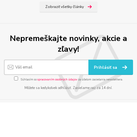
Zobraziť všetky články
Nepremeškajte novinky, akcie a
zľavy!
Prihlásiť sa
Súhlasím so
spracovaním osobných údajov
za účelom zasielania newslettera.
Môžete sa kedykoľvek odhlásiť. Zasielame raz za 14 dní.