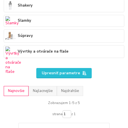
Shakery
Slamky
Súpravy
Vývrtky a otvárače na fľaše
Upresniť parametre
Najnovšie
Najlacnejšie
Najdrahšie
Zobrazujem 1-5 z 5
strana
z 1