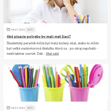
06
.
07
.
2023
DETI
Aké písacie potreby by mali mať žiaci?
Študentský peračník môže byť malý kožený obal, alebo to môže
byť veľká viackomorová škatuľka, ktorá sa - po okraj napchatá -
nedá takmer zavrieť. Deti...
čítať celé
06
.
07
.
2023
DETI