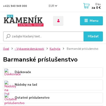
0
ks
EUR
+421 940 949 000
za
0 €
Menu
Hľadať
Úvod
- Vybavenie domácnosti
Kuchyňa
Barmanské príslušenstvo
Barmanské príslušenstvo
Dávkovače
Nádoby na ľad
Ostatné príslušenstvo