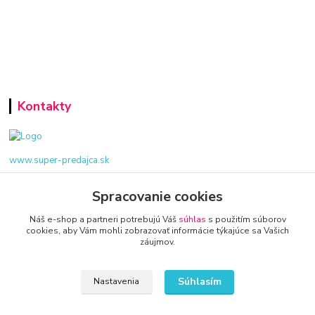
Kontakty
www.super-predajca.sk
Spracovanie cookies
Náš e-shop a partneri potrebujú Váš
súhlas
s použitím súborov
info@kamenik.sk
cookies, aby Vám mohli zobrazovať informácie týkajúce sa Vašich
záujmov.
Súhlasím
Nastavenia