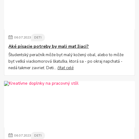
06
.
07
.
2023
DETI
Aké písacie potreby by mali mať žiaci?
Študentský peračník môže byť malý kožený obal, alebo to môže
byť veľká viackomorová škatuľka, ktorá sa - po okraj napchatá -
nedá takmer zavrieť. Deti...
čítať celé
06
.
07
.
2023
DETI