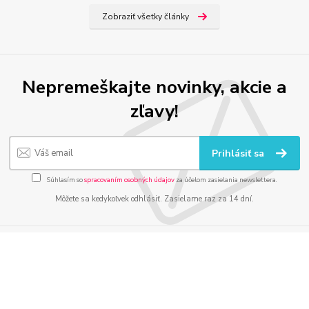
Zobraziť všetky články
Nepremeškajte novinky, akcie a
zľavy!
Prihlásiť sa
Súhlasím so
spracovaním osobných údajov
za účelom zasielania newslettera.
Môžete sa kedykoľvek odhlásiť. Zasielame raz za 14 dní.