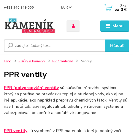
0
ks
EUR
+421 940 949 000
za
0 €
Menu
Hľadať
Úvod
- Rúry a tvarovky
PPR materiál
Ventily
PPR ventily
PPR (polypropylén) ventily
sú súčasťou rúrového systému,
ktorý sa používa na prevádzku teplej a studenej vody, ako aj na
iné aplikácie, ako napríklad prepravu chemických látok. Ventily sú
navrhnuté tak, aby regulovali tok tekutiny v rúrovom systéme a
zabezpečovali bezpečné a spoľahlivé fungovanie.
PPR ventily
sú vyrobené z PPR materiálu, ktorý je odolný voči