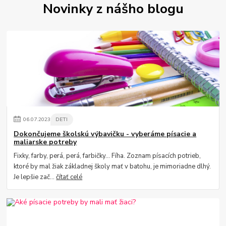
Novinky z nášho blogu
06
.
07
.
2023
DETI
Dokončujeme školskú výbavičku - vyberáme písacie a
maliarske potreby
Fixky, farby, perá, perá, farbičky... Fíha. Zoznam písacích potrieb,
ktoré by mal žiak základnej školy mať v batohu, je mimoriadne dlhý.
Je lepšie zač...
čítať celé