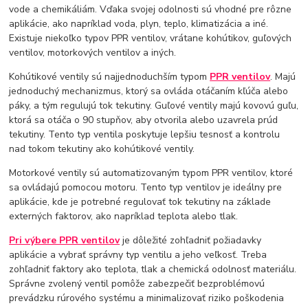
vode a chemikáliám. Vďaka svojej odolnosti sú vhodné pre rôzne
aplikácie, ako napríklad voda, plyn, teplo, klimatizácia a iné.
Existuje niekoľko typov PPR ventilov, vrátane kohútikov, guľových
ventilov, motorkových ventilov a iných.
Kohútikové ventily sú najjednoduchším typom
PPR ventilov
. Majú
jednoduchý mechanizmus, ktorý sa ovláda otáčaním kľúča alebo
páky, a tým regulujú tok tekutiny. Guľové ventily majú kovovú guľu,
ktorá sa otáča o 90 stupňov, aby otvorila alebo uzavrela prúd
tekutiny. Tento typ ventila poskytuje lepšiu tesnosť a kontrolu
nad tokom tekutiny ako kohútikové ventily.
Motorkové ventily sú automatizovaným typom PPR ventilov, ktoré
sa ovládajú pomocou motoru. Tento typ ventilov je ideálny pre
aplikácie, kde je potrebné regulovať tok tekutiny na základe
externých faktorov, ako napríklad teplota alebo tlak.
Pri výbere PPR ventilov
je dôležité zohľadniť požiadavky
aplikácie a vybrať správny typ ventilu a jeho veľkosť. Treba
zohľadniť faktory ako teplota, tlak a chemická odolnosť materiálu.
Správne zvolený ventil pomôže zabezpečiť bezproblémovú
prevádzku rúrového systému a minimalizovať riziko poškodenia