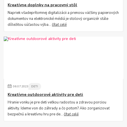
Kreatívne doplnky na pracovný stôl
Napriek všadeprítomnej digitalizácii a prenosu väčšiny papierových
dokumentov na elektronické médiá je stolový organizér stále
dôležitou súčasťou výba...
čítať celé
06
.
07
.
2023
DETI
Kreatívne outdoorové aktivity pre deti
Hranie vonku je pre deti veľkou radosťou a zdravou porciou
aktivity. Ideme von do záhrady a čo potom? Ako zorganizovať
bezpečnú a kreatívnu hru pre de...
čítať celé