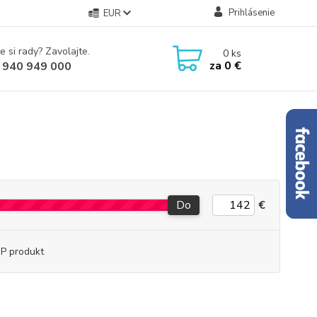
Prihlásenie
EUR
e si rady? Zavolajte.
0
ks
za
0 €
 940 949 000
Do
€
P produkt