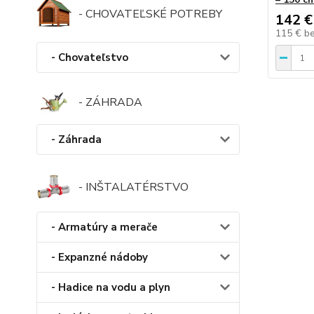
- CHOVATEĽSKÉ POTREBY
142 €
115 €
b
- Chovateľstvo
- ZÁHRADA
- Záhrada
- INŠTALATÉRSTVO
- Armatúry a merače
- Expanzné nádoby
- Hadice na vodu a plyn