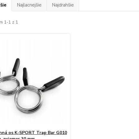
šie
Najlacnejšie
Najdrahšie
m 1-1 z 1
nná os K-SPORT Trap Bar G010
m, priemer 30 mm