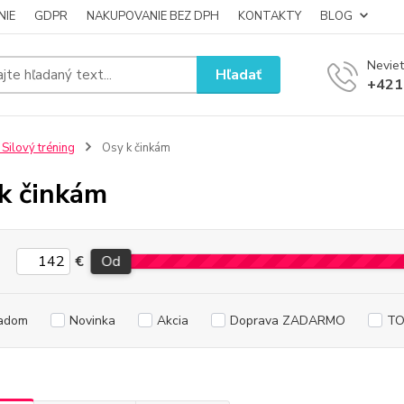
NIE
GDPR
NAKUPOVANIE BEZ DPH
KONTAKTY
BLOG
Neviet
Hľadať
+421
 Silový tréning
Osy k činkám
k činkám
€
Od
adom
Novinka
Akcia
Doprava ZADARMO
TO