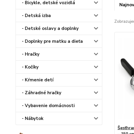
- Bicykle, detské vozidlá
Najnov
- Detská izba
Zobrazuje
- Detské oslavy a doplnky
- Doplnky pre matku a dieťa
- Hračky
- Kočíky
- Kŕmenie detí
- Záhradné hračky
- Vybavenie domácnosti
- Nábytok
Šesťhra
– 150 c