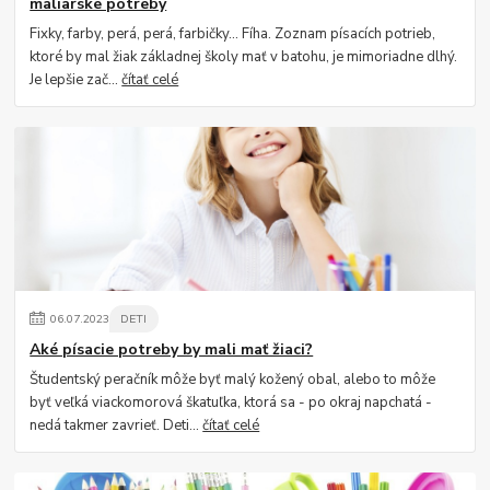
maliarske potreby
Fixky, farby, perá, perá, farbičky... Fíha. Zoznam písacích potrieb,
ktoré by mal žiak základnej školy mať v batohu, je mimoriadne dlhý.
Je lepšie zač...
čítať celé
06
.
07
.
2023
DETI
Aké písacie potreby by mali mať žiaci?
Študentský peračník môže byť malý kožený obal, alebo to môže
byť veľká viackomorová škatuľka, ktorá sa - po okraj napchatá -
nedá takmer zavrieť. Deti...
čítať celé