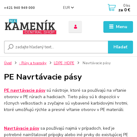
0
ks
EUR
+421 940 949 000
za
0 €
Menu
Hľadať
Úvod
- Rúry a tvarovky
LDPE, HDPE
Navrtávacie pásy
PE Navrtávacie pásy
PE navrtávacie pásy
sú nástroje, ktoré sa používajú na vŕtanie
otvorov v PE rúrach a hadiciach. Tieto pásy sú k dispozícii v
rôznych veľkostiach a zvyčajne sú vybavené karbidovými hrotmi,
ktoré umožňujú rýchle a presné vŕtanie otvorov v PE materiáli.
Navrtávacie pásy
sa používajú najmä v prípadoch, keď je
potrebné nainštalovať prípojky alebo iné prvky do existujúcej PE