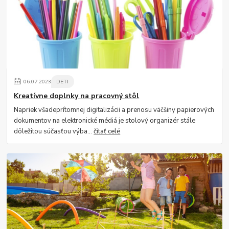
06
.
07
.
2023
DETI
Kreatívne doplnky na pracovný stôl
Napriek všadeprítomnej digitalizácii a prenosu väčšiny papierových
dokumentov na elektronické médiá je stolový organizér stále
dôležitou súčasťou výba...
čítať celé