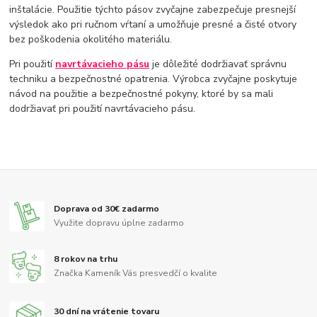
inštalácie. Použitie týchto pásov zvyčajne zabezpečuje presnejší
výsledok ako pri ručnom vŕtaní a umožňuje presné a čisté otvory
bez poškodenia okolitého materiálu.
Pri použití
navrtávacieho pásu
je dôležité dodržiavať správnu
techniku a bezpečnostné opatrenia. Výrobca zvyčajne poskytuje
návod na použitie a bezpečnostné pokyny, ktoré by sa mali
dodržiavať pri použití navrtávacieho pásu.
Doprava od 30€ zadarmo
Využite dopravu úplne zadarmo
8 rokov na trhu
Značka Kameník Vás presvedčí o kvalite
30 dní na vrátenie tovaru