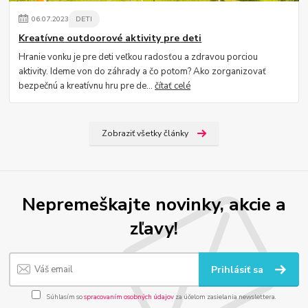
06
.
07
.
2023
DETI
Kreatívne outdoorové aktivity pre deti
Hranie vonku je pre deti veľkou radosťou a zdravou porciou
aktivity. Ideme von do záhrady a čo potom? Ako zorganizovať
bezpečnú a kreatívnu hru pre de...
čítať celé
Zobraziť všetky články
Nepremeškajte novinky, akcie a
zľavy!
Prihlásiť sa
Súhlasím so
spracovaním osobných údajov
za účelom zasielania newslettera.