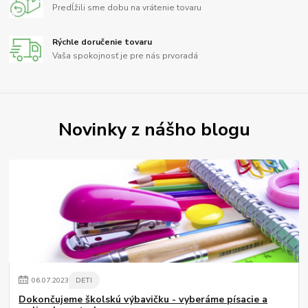
Predĺžili sme dobu na vrátenie tovaru
Rýchle doručenie tovaru
Vaša spokojnosť je pre nás prvoradá
Novinky z nášho blogu
06
.
07
.
2023
DETI
Dokončujeme školskú výbavičku - vyberáme písacie a