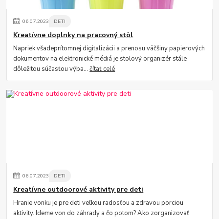
06
.
07
.
2023
DETI
Kreatívne doplnky na pracovný stôl
Napriek všadeprítomnej digitalizácii a prenosu väčšiny papierových
dokumentov na elektronické médiá je stolový organizér stále
dôležitou súčasťou výba...
čítať celé
06
.
07
.
2023
DETI
Kreatívne outdoorové aktivity pre deti
Hranie vonku je pre deti veľkou radosťou a zdravou porciou
aktivity. Ideme von do záhrady a čo potom? Ako zorganizovať