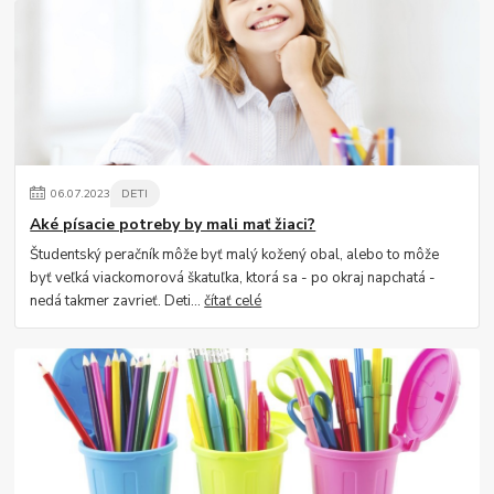
06
.
07
.
2023
DETI
Aké písacie potreby by mali mať žiaci?
Študentský peračník môže byť malý kožený obal, alebo to môže
byť veľká viackomorová škatuľka, ktorá sa - po okraj napchatá -
nedá takmer zavrieť. Deti...
čítať celé