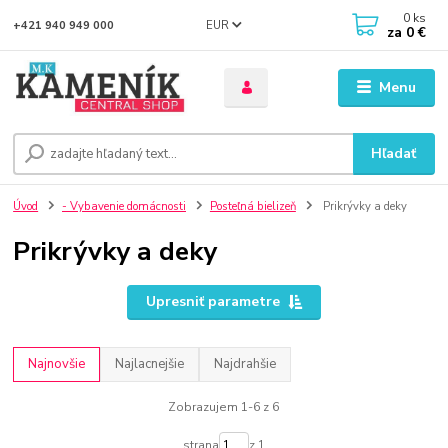
0
ks
EUR
+421 940 949 000
za
0 €
Menu
Hľadať
Úvod
- Vybavenie domácnosti
Posteľná bielizeň
Prikrývky a deky
Prikrývky a deky
Upresniť parametre
Najnovšie
Najlacnejšie
Najdrahšie
Zobrazujem 1-6 z 6
strana
z 1