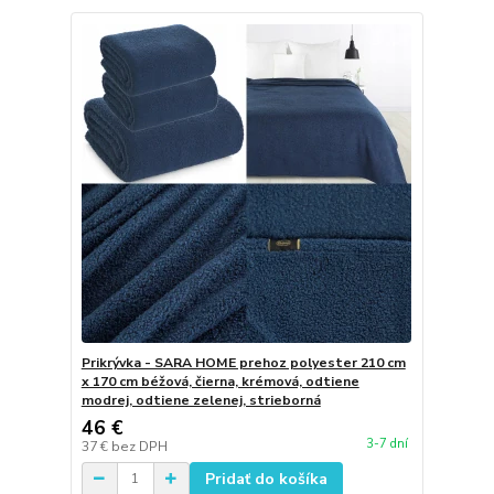
Prikrývka - SARA HOME prehoz polyester 210 cm
x 170 cm béžová, čierna, krémová, odtiene
modrej, odtiene zelenej, strieborná
46 €
3-7 dní
37 €
bez DPH
Pridať do košíka