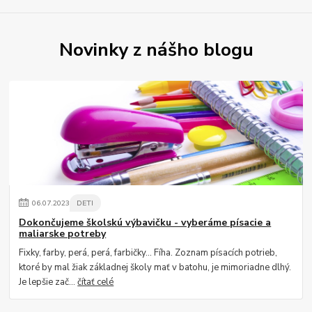
Novinky z nášho blogu
06
.
07
.
2023
DETI
Dokončujeme školskú výbavičku - vyberáme písacie a
maliarske potreby
Fixky, farby, perá, perá, farbičky... Fíha. Zoznam písacích potrieb,
ktoré by mal žiak základnej školy mať v batohu, je mimoriadne dlhý.
Je lepšie zač...
čítať celé