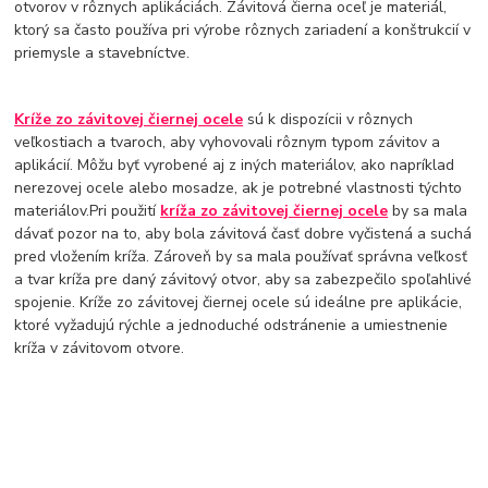
otvorov v rôznych aplikáciách. Závitová čierna oceľ je materiál,
ktorý sa často používa pri výrobe rôznych zariadení a konštrukcií v
priemysle a stavebníctve.
Kríže zo závitovej čiernej ocele
sú k dispozícii v rôznych
veľkostiach a tvaroch, aby vyhovovali rôznym typom závitov a
aplikácií. Môžu byť vyrobené aj z iných materiálov, ako napríklad
nerezovej ocele alebo mosadze, ak je potrebné vlastnosti týchto
materiálov.Pri použití
kríža zo závitovej čiernej ocele
by sa mala
dávať pozor na to, aby bola závitová časť dobre vyčistená a suchá
pred vložením kríža. Zároveň by sa mala používať správna veľkosť
a tvar kríža pre daný závitový otvor, aby sa zabezpečilo spoľahlivé
spojenie. Kríže zo závitovej čiernej ocele sú ideálne pre aplikácie,
ktoré vyžadujú rýchle a jednoduché odstránenie a umiestnenie
kríža v závitovom otvore.