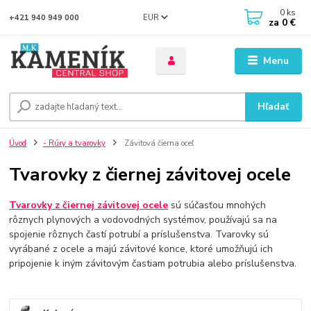
0
ks
EUR
+421 940 949 000
za
0 €
Menu
Hľadať
Úvod
- Rúry a tvarovky
Závitová čierna oceľ
Tvarovky z čiernej závitovej ocele
Tvarovky z čiernej závitovej ocele
sú súčasťou mnohých
rôznych plynových a vodovodných systémov, používajú sa na
spojenie rôznych častí potrubí a príslušenstva. Tvarovky sú
vyrábané z ocele a majú závitové konce, ktoré umožňujú ich
pripojenie k iným závitovým častiam potrubia alebo príslušenstva.