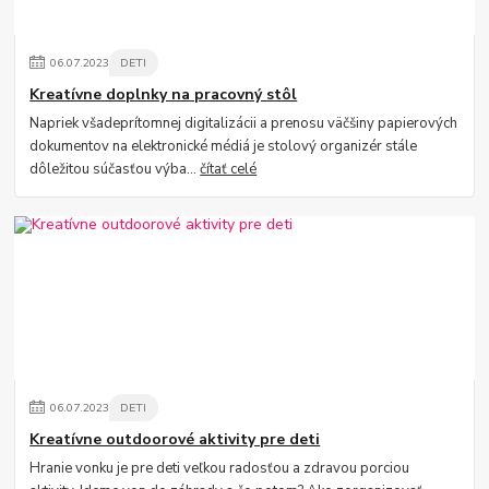
06
.
07
.
2023
DETI
Kreatívne doplnky na pracovný stôl
Napriek všadeprítomnej digitalizácii a prenosu väčšiny papierových
dokumentov na elektronické médiá je stolový organizér stále
dôležitou súčasťou výba...
čítať celé
06
.
07
.
2023
DETI
Kreatívne outdoorové aktivity pre deti
Hranie vonku je pre deti veľkou radosťou a zdravou porciou