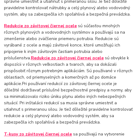
správne umiestniť a utiahnuť s primeranou silou. Je tiež dôležité
pravidelne kontrolovať nátrubky a celý plynový alebo vodovodný
systém, aby sa zabezpečila ich spoľahlivá a bezpečná prevádzka.
Redukcie zo závitovej čiernej ocele
sú súčasťou mnohých
rôznych plynových a vodovodných systémov a používajú sa na
zmenšenie alebo zväčšenie priemeru potrubia. Redukcie sú
vyrábané z ocele a majú závitové konce, ktoré umožňujú ich
pripojenie k iným závitovým častiam potrubia alebo
príslušenstva.
Redukcie zo závitovej čiernej ocele
sú obvykle k
dispozícii v rôznych veľkostiach a tvaroch, aby sa dokázali
prispôsobiť rôznym potrebným aplikáciám. Sú používané v rôznych
oblastiach, od priemyselných a komerčných až po domáce
aplikácie.Pri používaní redukcií zo závitovej čiernej ocele je
dôležité dodržiavať príslušné bezpečnostné predpisy a normy, aby
sa minimalizovalo riziko úniku plynu alebo iných nebezpečných
situácií. Pri inštalácii redukcií sa musia správne umiestniť a
utiahnuť s primeranou silou. Je tiež dôležité pravidelne kontrolovať
redukcie a celý plynový alebo vodovodný systém, aby sa
zabezpečila ich spoľahlivá a bezpečná prevádzka.
T-kusy zo závitovej čiernej ocele
sa používajú na vytvorenie