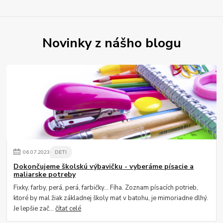
Novinky z nášho blogu
06
.
07
.
2023
DETI
Dokončujeme školskú výbavičku - vyberáme písacie a
maliarske potreby
Fixky, farby, perá, perá, farbičky... Fíha. Zoznam písacích potrieb,
ktoré by mal žiak základnej školy mať v batohu, je mimoriadne dlhý.
Je lepšie zač...
čítať celé