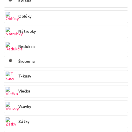
Kolená
Oblúky
Nátrubky
Redukcie
Šrobenia
T-kusy
Viečka
Vsuvky
Zátky