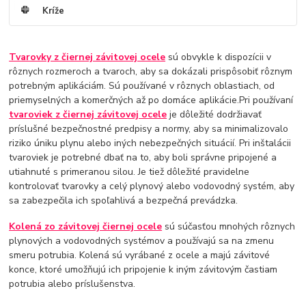
Kríže
Tvarovky z čiernej závitovej ocele
sú obvykle k dispozícii v
rôznych rozmeroch a tvaroch, aby sa dokázali prispôsobiť rôznym
potrebným aplikáciám. Sú používané v rôznych oblastiach, od
priemyselných a komerčných až po domáce aplikácie.Pri používaní
tvaroviek z čiernej závitovej ocele
je dôležité dodržiavať
príslušné bezpečnostné predpisy a normy, aby sa minimalizovalo
riziko úniku plynu alebo iných nebezpečných situácií. Pri inštalácii
tvaroviek je potrebné dbať na to, aby boli správne pripojené a
utiahnuté s primeranou silou. Je tiež dôležité pravidelne
kontrolovať tvarovky a celý plynový alebo vodovodný systém, aby
sa zabezpečila ich spoľahlivá a bezpečná prevádzka.
Kolená zo závitovej čiernej ocele
sú súčasťou mnohých rôznych
plynových a vodovodných systémov a používajú sa na zmenu
smeru potrubia. Kolená sú vyrábané z ocele a majú závitové
konce, ktoré umožňujú ich pripojenie k iným závitovým častiam
potrubia alebo príslušenstva.