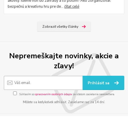
aktivity. Ideme von do záhrady a čo potom? Ako zorganizovať
bezpečnú a kreatívnu hru pre de...
čítať celé
Zobraziť všetky články
Nepremeškajte novinky, akcie a
zľavy!
Prihlásiť sa
Súhlasím so
spracovaním osobných údajov
za účelom zasielania newslettera.
Môžete sa kedykoľvek odhlásiť. Zasielame raz za 14 dní.