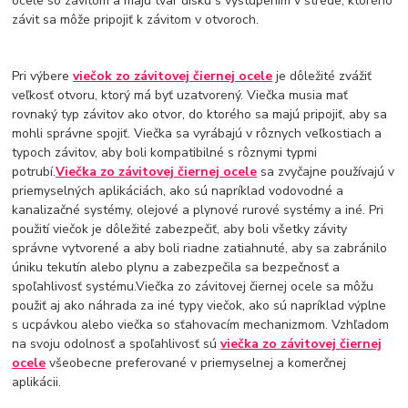
ocele so závitom a majú tvar disku s vystúpením v strede, ktorého
závit sa môže pripojiť k závitom v otvoroch.
Pri výbere
viečok zo závitovej čiernej ocele
je dôležité zvážiť
veľkosť otvoru, ktorý má byť uzatvorený. Viečka musia mať
rovnaký typ závitov ako otvor, do ktorého sa majú pripojiť, aby sa
mohli správne spojiť. Viečka sa vyrábajú v rôznych veľkostiach a
typoch závitov, aby boli kompatibilné s rôznymi typmi
potrubí.
Viečka zo závitovej čiernej ocele
sa zvyčajne používajú v
priemyselných aplikáciách, ako sú napríklad vodovodné a
kanalizačné systémy, olejové a plynové rurové systémy a iné. Pri
použití viečok je dôležité zabezpečiť, aby boli všetky závity
správne vytvorené a aby boli riadne zatiahnuté, aby sa zabránilo
úniku tekutín alebo plynu a zabezpečila sa bezpečnosť a
spoľahlivosť systému.Viečka zo závitovej čiernej ocele sa môžu
použiť aj ako náhrada za iné typy viečok, ako sú napríklad výplne
s ucpávkou alebo viečka so sťahovacím mechanizmom. Vzhľadom
na svoju odolnosť a spoľahlivosť sú
viečka zo závitovej čiernej
ocele
všeobecne preferované v priemyselnej a komerčnej
aplikácii.