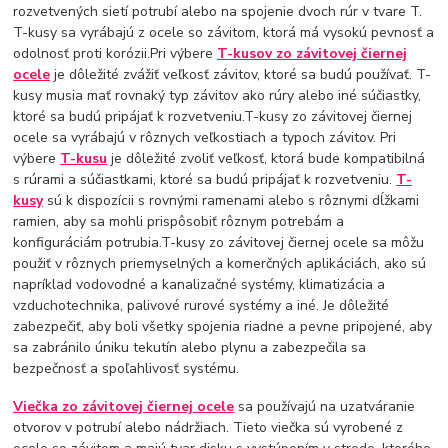
rozvetvených sietí potrubí alebo na spojenie dvoch rúr v tvare T.
T-kusy sa vyrábajú z ocele so závitom, ktorá má vysokú pevnosť a
odolnosť proti korózii.Pri výbere
T-kusov zo závitovej čiernej
ocele
je dôležité zvážiť veľkosť závitov, ktoré sa budú používať. T-
kusy musia mať rovnaký typ závitov ako rúry alebo iné súčiastky,
ktoré sa budú pripájať k rozvetveniu.T-kusy zo závitovej čiernej
ocele sa vyrábajú v rôznych veľkostiach a typoch závitov. Pri
výbere
T-kusu
je dôležité zvoliť veľkosť, ktorá bude kompatibilná
s rúrami a súčiastkami, ktoré sa budú pripájať k rozvetveniu.
T-
kusy
sú k dispozícii s rovnými ramenami alebo s rôznymi dĺžkami
ramien, aby sa mohli prispôsobiť rôznym potrebám a
konfiguráciám potrubia.T-kusy zo závitovej čiernej ocele sa môžu
použiť v rôznych priemyselných a komerčných aplikáciách, ako sú
napríklad vodovodné a kanalizačné systémy, klimatizácia a
vzduchotechnika, palivové rurové systémy a iné. Je dôležité
zabezpečiť, aby boli všetky spojenia riadne a pevne pripojené, aby
sa zabránilo úniku tekutín alebo plynu a zabezpečila sa
bezpečnosť a spoľahlivosť systému.
Viečka zo závitovej čiernej ocele
sa používajú na uzatváranie
otvorov v potrubí alebo nádržiach. Tieto viečka sú vyrobené z