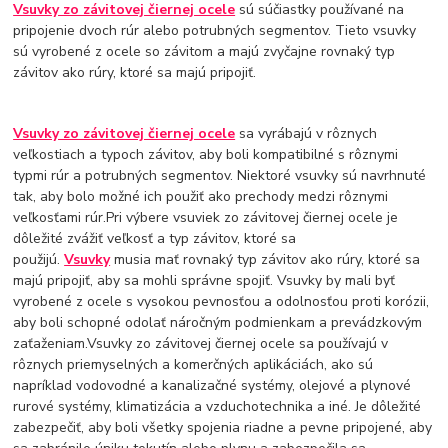
Vsuvky zo závitovej čiernej ocele
sú súčiastky používané na
pripojenie dvoch rúr alebo potrubných segmentov. Tieto vsuvky
sú vyrobené z ocele so závitom a majú zvyčajne rovnaký typ
závitov ako rúry, ktoré sa majú pripojiť.
Vsuvky zo závitovej čiernej ocele
sa vyrábajú v rôznych
veľkostiach a typoch závitov, aby boli kompatibilné s rôznymi
typmi rúr a potrubných segmentov. Niektoré vsuvky sú navrhnuté
tak, aby bolo možné ich použiť ako prechody medzi rôznymi
veľkosťami rúr.Pri výbere vsuviek zo závitovej čiernej ocele je
dôležité zvážiť veľkosť a typ závitov, ktoré sa
použijú.
Vsuvky
musia mať rovnaký typ závitov ako rúry, ktoré sa
majú pripojiť, aby sa mohli správne spojiť. Vsuvky by mali byť
vyrobené z ocele s vysokou pevnosťou a odolnosťou proti korózii,
aby boli schopné odolať náročným podmienkam a prevádzkovým
zaťaženiam.Vsuvky zo závitovej čiernej ocele sa používajú v
rôznych priemyselných a komerčných aplikáciách, ako sú
napríklad vodovodné a kanalizačné systémy, olejové a plynové
rurové systémy, klimatizácia a vzduchotechnika a iné. Je dôležité
zabezpečiť, aby boli všetky spojenia riadne a pevne pripojené, aby