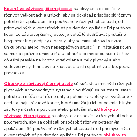
Kolená zo závitovej čiernej ocele
sú obvykle k dispozícii v
rôznych veľkostiach a uhloch, aby sa dokázali prispôsobiť rôznym
potrebným aplikáciám. Sú používané v rôznych oblastiach, od
priemyselných a komerčných až po domáce aplikácie.Pri používaní
kolen zo závitovej čiernej ocele je dôležité dodržiavať príslušné
bezpečnostné predpisy a normy, aby sa minimalizovalo riziko
úniku plynu alebo iných nebezpečných situácií. Pri inštalácii kolen
sa musia správne umiestniť a utiahnuť s primeranou silou. Je tiež
dôležité pravidelne kontrolovať kolená a celý plynový alebo
vodovodný systém, aby sa zabezpečila ich spoľahlivá a bezpečná
prevádzka.
Oblúky zo závitovej čiernej ocele
sú súčasťou mnohých rôznych
plynových a vodovodných systémov, používajú sa na zmenu smeru
potrubia a môžu mať rôzne uhly a polomery. Oblúky sú vyrábané z
ocele a majú závitové konce, ktoré umožňujú ich pripojenie k iným
závitovým častiam potrubia alebo príslušenstva.
Oblúky zo
závitovej čiernej ocele
sú obvykle k dispozícii v rôznych uhloch a
polomeroch, aby sa dokázali prispôsobiť rôznym potrebným
aplikáciám. Sú používané v rôznych oblastiach, od priemyselných
a komerčných až po domáce aplikácie.Pri používaní
oblúkov zo