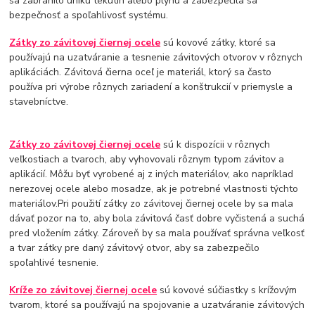
sa zabránilo úniku tekutín alebo plynu a zabezpečila sa
bezpečnosť a spoľahlivosť systému.
Zátky zo závitovej čiernej ocele
sú kovové zátky, ktoré sa
používajú na uzatváranie a tesnenie závitových otvorov v rôznych
aplikáciách. Závitová čierna oceľ je materiál, ktorý sa často
používa pri výrobe rôznych zariadení a konštrukcií v priemysle a
stavebníctve.
Zátky zo závitovej čiernej ocele
sú k dispozícii v rôznych
veľkostiach a tvaroch, aby vyhovovali rôznym typom závitov a
aplikácií. Môžu byť vyrobené aj z iných materiálov, ako napríklad
nerezovej ocele alebo mosadze, ak je potrebné vlastnosti týchto
materiálov.Pri použití zátky zo závitovej čiernej ocele by sa mala
dávať pozor na to, aby bola závitová časť dobre vyčistená a suchá
pred vložením zátky. Zároveň by sa mala používať správna veľkosť
a tvar zátky pre daný závitový otvor, aby sa zabezpečilo
spoľahlivé tesnenie.
Kríže zo závitovej čiernej ocele
sú kovové súčiastky s krížovým
tvarom, ktoré sa používajú na spojovanie a uzatváranie závitových