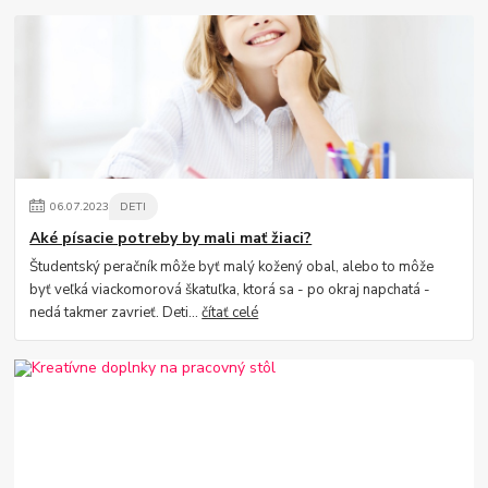
06
.
07
.
2023
DETI
Aké písacie potreby by mali mať žiaci?
Študentský peračník môže byť malý kožený obal, alebo to môže
byť veľká viackomorová škatuľka, ktorá sa - po okraj napchatá -
nedá takmer zavrieť. Deti...
čítať celé