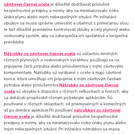
závitovej čiernej ocele
je dôležité dodržiavať príslušné
bezpečnostné predpisy a normy, aby sa minimalizovalo riziko
úniku plynu alebo iných nebezpečných situácií. Pri inštalácii
oblúkov sa musia správne umiestniť a utiahnuť s primeranou silou.
Je tiež dôležité pravidelne kontrolovať oblúky a celý plynový alebo
vodovodný systém, aby sa zabezpečila ich spoľahlivá a bezpečná
prevádzka.
Nátrubky zo závitovej čiernej ocele
sú súčasťou mnohých
rôznych plynových a vodovodných systémov, používajú sa na
pripojenie časti potrubia alebo príslušenstva s inými závitovými
komponentami. Nátrubky sú vyrábané z ocele a majú závitové
konce, ktoré umožňujú ich pripojenie k iným závitovým častiam
potrubia alebo príslušenstva.
Nátrubky zo závitovej čiernej
ocele
sú obvykle k dispozícii v rôznych veľkostiach a tvaroch, aby
sa dokázali prispôsobiť rôznym potrebným aplikáciám. Sú
používané v rôznych oblastiach, od priemyselných a komerčných
až po domáce aplikácie.Pri používaní
nátrubkov zo závitovej
čiernej ocele
je dôležité dodržiavať príslušné bezpečnostné
predpisy a normy, aby sa minimalizovalo riziko úniku plynu alebo
iných nebezpečných situácií. Pri inštalácii nátrubkov sa musia