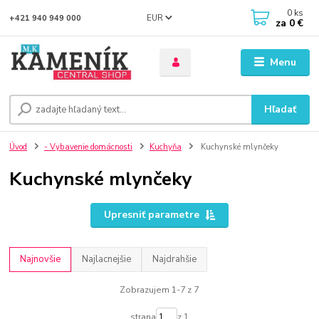
0
ks
EUR
+421 940 949 000
za
0 €
Menu
Hľadať
Úvod
- Vybavenie domácnosti
Kuchyňa
Kuchynské mlynčeky
Kuchynské mlynčeky
Upresniť parametre
Najnovšie
Najlacnejšie
Najdrahšie
Zobrazujem 1-7 z 7
strana
z 1