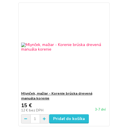
Mlynček, mažiar - Korenie brúska drevená
manuála korenie
15 €
3-7 dní
12 €
bez DPH
Pridať do košíka