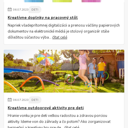
06
.
07
.
2023
DETI
Kreatívne doplnky na pracovný stôl
Napriek všadeprítomnej digitalizácii a prenosu väčšiny papierových
dokumentov na elektronické médiá je stolový organizér stále
dôležitou súčasťou výba...
čítať celé
06
.
07
.
2023
DETI
Kreatívne outdoorové aktivity pre deti
Hranie vonku je pre deti veľkou radosťou a zdravou porciou
aktivity. Ideme von do záhrady a čo potom? Ako zorganizovať
bezpečnú a kreatívnu hru pre de...
čítať celé