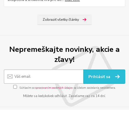
Zobraziť všetky články
Nepremeškajte novinky, akcie a
zľavy!
Prihlásiť sa
Súhlasím so
spracovaním osobných údajov
za účelom zasielania newslettera.
Môžete sa kedykoľvek odhlásiť. Zasielame raz za 14 dní.