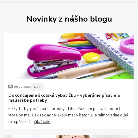
Novinky z nášho blogu
06
.
07
.
2023
DETI
Dokončujeme školskú výbavičku - vyberáme písacie a
maliarske potreby
Fixky, farby, perá, perá, farbičky... Fíha. Zoznam písacích potrieb,
ktoré by mal žiak základnej školy mať v batohu, je mimoriadne dlhý.
Je lepšie zač...
čítať celé