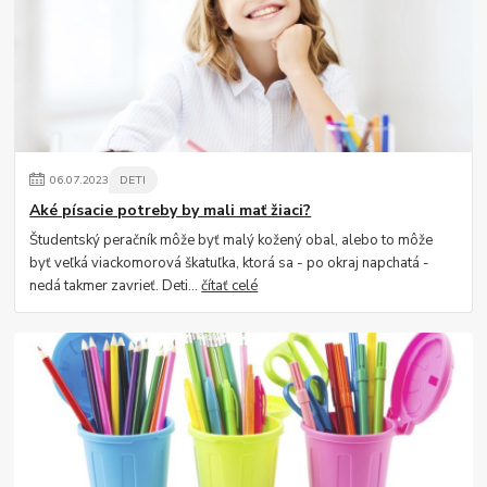
06
.
07
.
2023
DETI
Aké písacie potreby by mali mať žiaci?
Študentský peračník môže byť malý kožený obal, alebo to môže
byť veľká viackomorová škatuľka, ktorá sa - po okraj napchatá -
nedá takmer zavrieť. Deti...
čítať celé