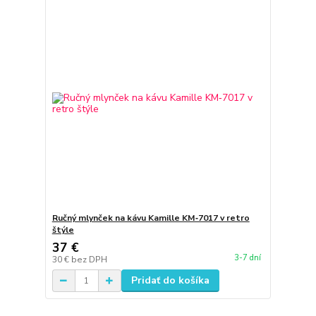
Ručný mlynček na kávu Kamille KM‑7017 v retro
štýle
37 €
3-7 dní
30 €
bez DPH
Pridať do košíka