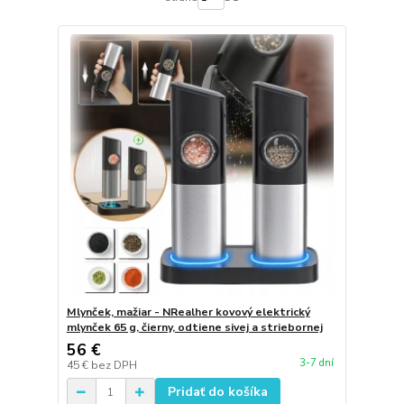
Mlynček, mažiar - NRealher kovový elektrický
mlynček 65 g, čierny, odtiene sivej a striebornej
56 €
3-7 dní
45 €
bez DPH
Pridať do košíka