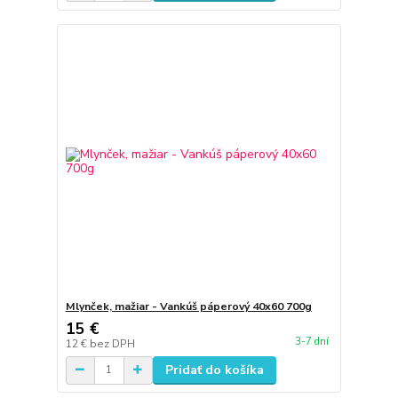
Mlynček, mažiar - Vankúš páperový 40x60 700g
15 €
3-7 dní
12 €
bez DPH
Pridať do košíka