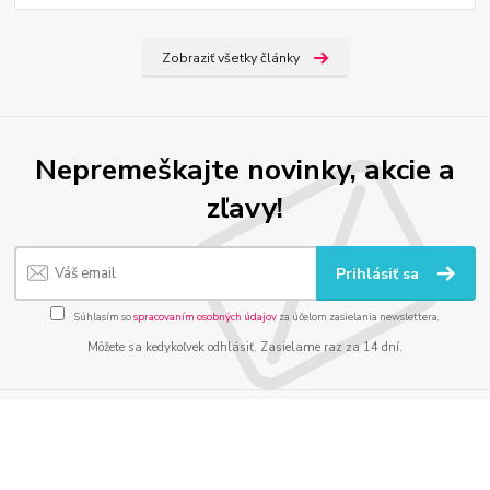
Zobraziť všetky články
Nepremeškajte novinky, akcie a
zľavy!
Prihlásiť sa
Súhlasím so
spracovaním osobných údajov
za účelom zasielania newslettera.
Môžete sa kedykoľvek odhlásiť. Zasielame raz za 14 dní.