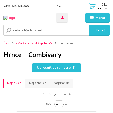
0
ks
EUR
+421 940 949 000
za
0 €
Menu
Hľadať
Úvod
- Malé kuchynské spotrebiče
Combivary
Hrnce - Combivary
Upresniť parametre
Najnovšie
Najlacnejšie
Najdrahšie
Zobrazujem 1-4 z 4
strana
z 1