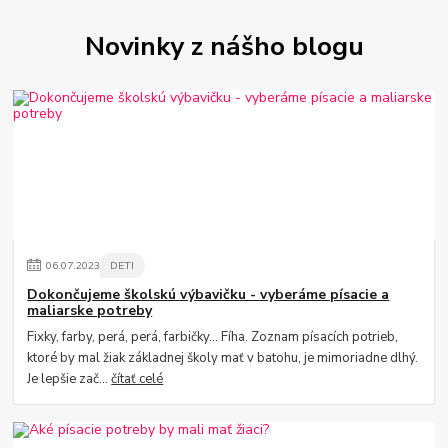
Novinky z nášho blogu
06
.
07
.
2023
DETI
Dokončujeme školskú výbavičku - vyberáme písacie a
maliarske potreby
Fixky, farby, perá, perá, farbičky... Fíha. Zoznam písacích potrieb,
ktoré by mal žiak základnej školy mať v batohu, je mimoriadne dlhý.
Je lepšie zač...
čítať celé