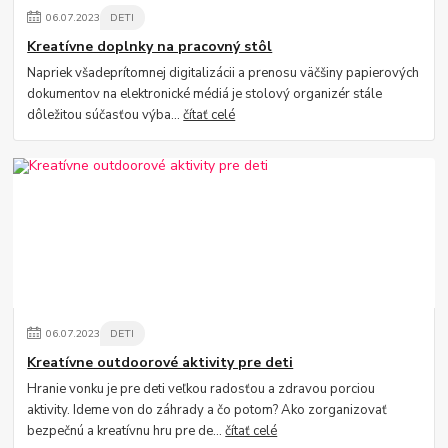
06
.
07
.
2023
DETI
Kreatívne doplnky na pracovný stôl
Napriek všadeprítomnej digitalizácii a prenosu väčšiny papierových
dokumentov na elektronické médiá je stolový organizér stále
dôležitou súčasťou výba...
čítať celé
06
.
07
.
2023
DETI
Kreatívne outdoorové aktivity pre deti
Hranie vonku je pre deti veľkou radosťou a zdravou porciou
aktivity. Ideme von do záhrady a čo potom? Ako zorganizovať
bezpečnú a kreatívnu hru pre de...
čítať celé