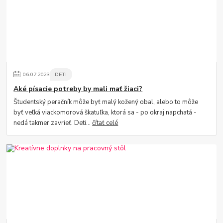
06
.
07
.
2023
DETI
Aké písacie potreby by mali mať žiaci?
Študentský peračník môže byť malý kožený obal, alebo to môže
byť veľká viackomorová škatuľka, ktorá sa - po okraj napchatá -
nedá takmer zavrieť. Deti...
čítať celé