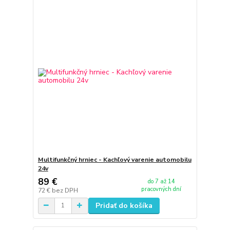
Multifunkčný hrniec - Kachľový varenie automobilu
24v
89 €
do 7 až 14
pracovných dní
72 €
bez DPH
Pridať do košíka