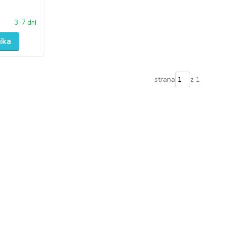
3-7 dní
íka
strana
z 1