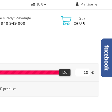
Prihlásenie
EUR
e si rady? Zavolajte.
0
ks
za
0 €
 940 949 000
Do
€
P produkt