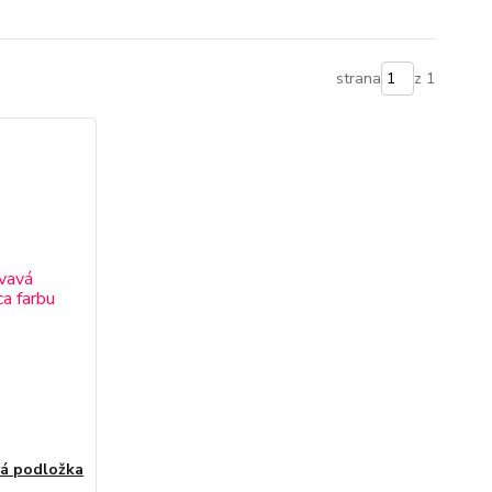
strana
z 1
vá podložka