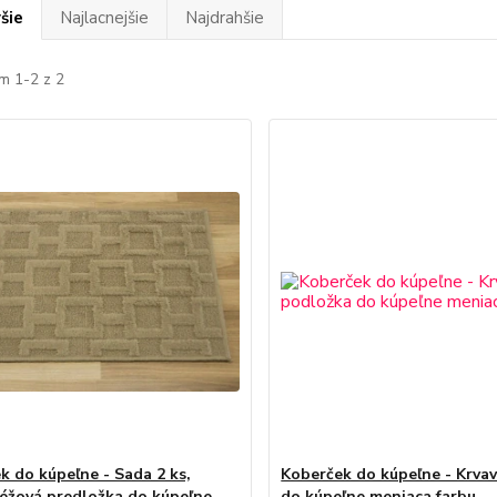
šie
Najlacnejšie
Najdrahšie
m 1-2 z 2
k do kúpeľne - Sada 2 ks,
Koberček do kúpeľne - Krva
éžová predložka do kúpeľne
do kúpeľne meniaca farbu