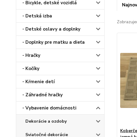
- Bicykle, detské vozidlá
Najnov
- Detská izba
Zobrazuje
- Detské oslavy a doplnky
- Doplnky pre matku a dieťa
- Hračky
- Kočíky
- Kŕmenie detí
- Záhradné hračky
- Vybavenie domácnosti
Dekorácie a ozdoby
Koberče
Sviatočné dekorácie
jemná b