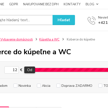
NIE
GDPR
NAKUPOVANIE BEZ DPH
KONTAKTY
BLOG
Neviet
Hľadať
+421
 Vybavenie domácnosti
Kúpeľňa a WC
Koberce do kúpeľne
rce do kúpeľne a WC
€
Od
adom
Novinka
Akcia
Doprava ZADARMO
TO