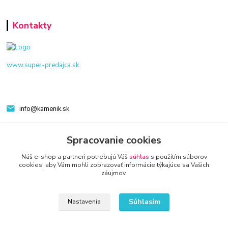
Kontakty
www.super-predajca.sk
info@kamenik.sk
Spracovanie cookies
Náš e-shop a partneri potrebujú Váš
súhlas
s použitím súborov
cookies, aby Vám mohli zobrazovať informácie týkajúce sa Vašich
záujmov.
© 2024 Všetky práva vyhradené KAMENIK.SK
Súhlasím
Nastavenia