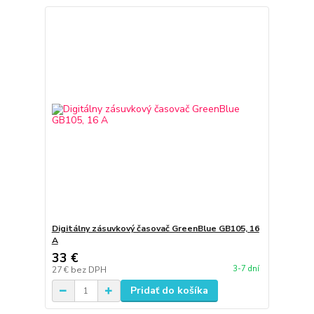
Digitálny zásuvkový časovač GreenBlue GB105, 16
A
33 €
3-7 dní
27 €
bez DPH
Pridať do košíka