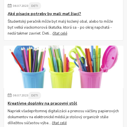
06
.
07
.
2023
DETI
Aké písacie potreby by mali mať žiaci?
Študentský peračník môže byť malý kožený obal, alebo to môže
byť veľká viackomorová škatuľka, ktorá sa - po okraj napchatá -
nedá takmer zavrieť. Deti...
čítať celé
06
.
07
.
2023
DETI
Kreatívne doplnky na pracovný stôl
Napriek všadeprítomnej digitalizácii a prenosu väčšiny papierových
dokumentov na elektronické médiá je stolový organizér stále
dôležitou súčasťou výba...
čítať celé