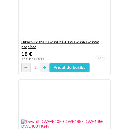
Hitachi G18SE3 G23SE2 G18SS G23SR G23SW
prepínač
18 €
3-7 dní
15 €
bez DPH
Pridať do košíka