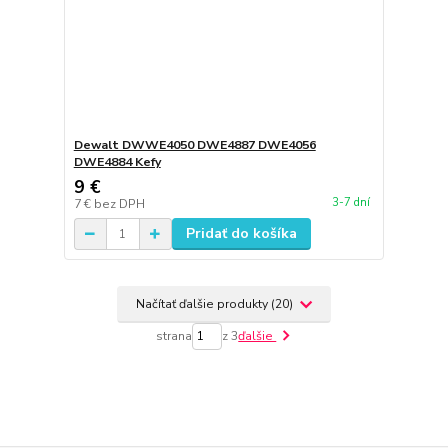
Dewalt DWWE4050 DWE4887 DWE4056
DWE4884 Kefy
9 €
3-7 dní
7 €
bez DPH
Pridať do košíka
Načítať ďalšie produkty (20)
strana
z 3
ďalšie