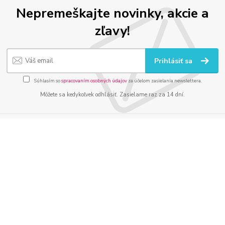
Nepremeškajte novinky, akcie a
zľavy!
Prihlásiť sa
Súhlasím so
spracovaním osobných údajov
za účelom zasielania newslettera.
Môžete sa kedykoľvek odhlásiť. Zasielame raz za 14 dní.