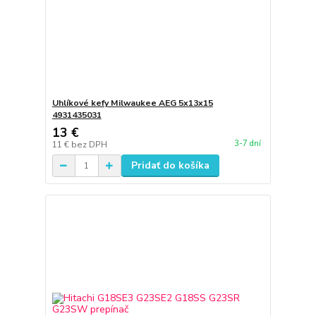
Uhlíkové kefy Milwaukee AEG 5x13x15
4931435031
13 €
3-7 dní
11 €
bez DPH
Pridať do košíka