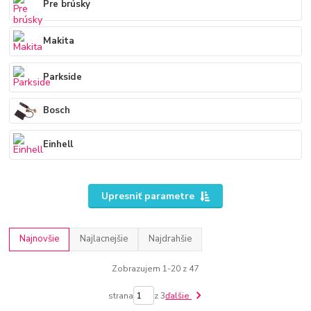
Pre brúsky
Makita
Parkside
Bosch
Einhell
Upresniť parametre
Najnovšie
Najlacnejšie
Najdrahšie
Zobrazujem 1-20 z 47
strana
z 3
ďalšie