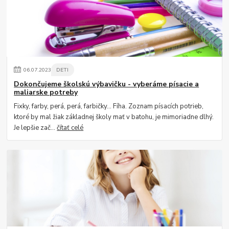
06
.
07
.
2023
DETI
Dokončujeme školskú výbavičku - vyberáme písacie a
maliarske potreby
Fixky, farby, perá, perá, farbičky... Fíha. Zoznam písacích potrieb,
ktoré by mal žiak základnej školy mať v batohu, je mimoriadne dlhý.
Je lepšie zač...
čítať celé