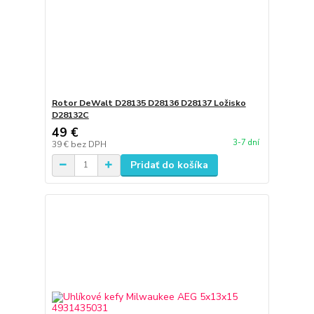
Rotor DeWalt D28135 D28136 D28137 Ložisko
D28132C
49 €
3-7 dní
39 €
bez DPH
Pridať do košíka