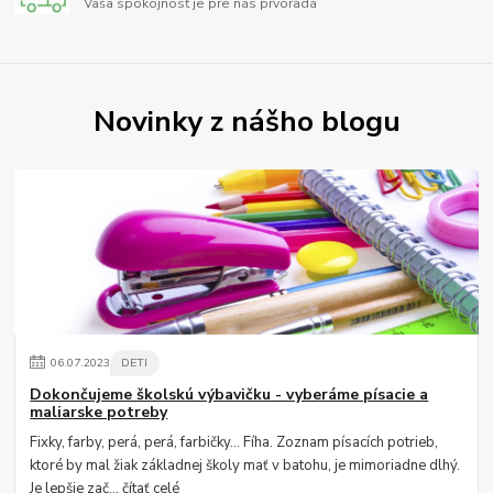
Vaša spokojnosť je pre nás prvoradá
Novinky z nášho blogu
06
.
07
.
2023
DETI
Dokončujeme školskú výbavičku - vyberáme písacie a
maliarske potreby
Fixky, farby, perá, perá, farbičky... Fíha. Zoznam písacích potrieb,
ktoré by mal žiak základnej školy mať v batohu, je mimoriadne dlhý.
Je lepšie zač...
čítať celé