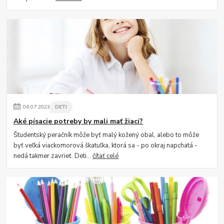
06
.
07
.
2023
DETI
Aké písacie potreby by mali mať žiaci?
Študentský peračník môže byť malý kožený obal, alebo to môže
byť veľká viackomorová škatuľka, ktorá sa - po okraj napchatá -
nedá takmer zavrieť. Deti...
čítať celé