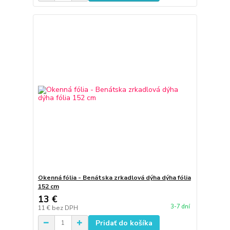
Okenná fólia - Benátska zrkadlová dýha dýha fólia
152 cm
13 €
3-7 dní
11 €
bez DPH
Pridať do košíka