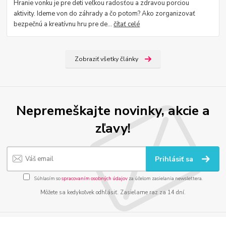
Hranie vonku je pre deti veľkou radosťou a zdravou porciou
aktivity. Ideme von do záhrady a čo potom? Ako zorganizovať
bezpečnú a kreatívnu hru pre de...
čítať celé
Zobraziť všetky články
Nepremeškajte novinky, akcie a
zľavy!
Prihlásiť sa
Súhlasím so
spracovaním osobných údajov
za účelom zasielania newslettera.
Môžete sa kedykoľvek odhlásiť. Zasielame raz za 14 dní.