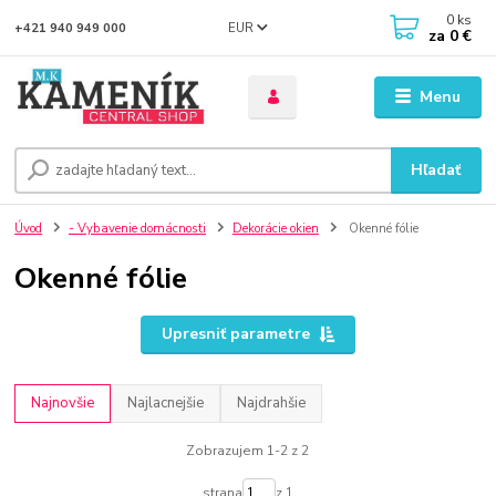
0
ks
EUR
+421 940 949 000
za
0 €
Menu
Hľadať
Úvod
- Vybavenie domácnosti
Dekorácie okien
Okenné fólie
Okenné fólie
Upresniť parametre
Najnovšie
Najlacnejšie
Najdrahšie
Zobrazujem 1-2 z 2
strana
z 1