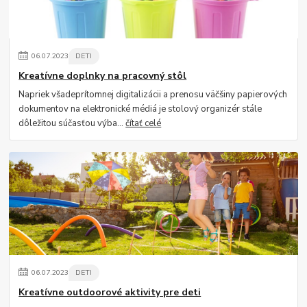
06
.
07
.
2023
DETI
Kreatívne doplnky na pracovný stôl
Napriek všadeprítomnej digitalizácii a prenosu väčšiny papierových
dokumentov na elektronické médiá je stolový organizér stále
dôležitou súčasťou výba...
čítať celé
06
.
07
.
2023
DETI
Kreatívne outdoorové aktivity pre deti