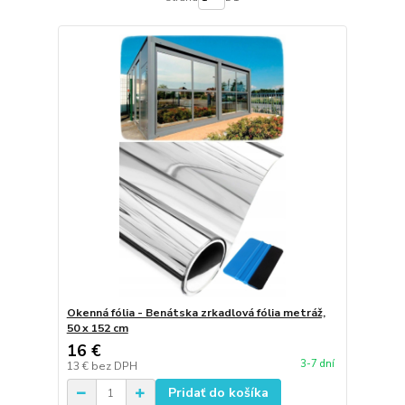
Okenná fólia - Benátska zrkadlová fólia metráž,
50 x 152 cm
16 €
3-7 dní
13 €
bez DPH
Pridať do košíka