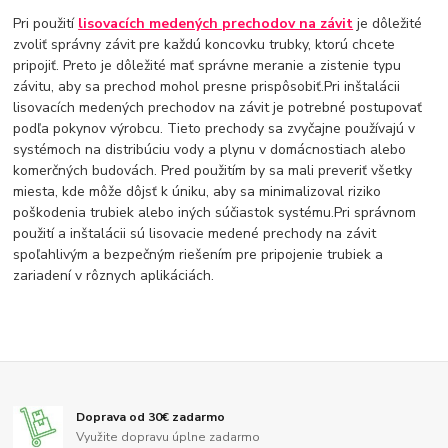
Pri použití
lisovacích medených prechodov na závit
je dôležité
zvoliť správny závit pre každú koncovku trubky, ktorú chcete
pripojiť. Preto je dôležité mať správne meranie a zistenie typu
závitu, aby sa prechod mohol presne prispôsobiť.Pri inštalácii
lisovacích medených prechodov na závit je potrebné postupovať
podľa pokynov výrobcu. Tieto prechody sa zvyčajne používajú v
systémoch na distribúciu vody a plynu v domácnostiach alebo
komerčných budovách. Pred použitím by sa mali preveriť všetky
miesta, kde môže dôjsť k úniku, aby sa minimalizoval riziko
poškodenia trubiek alebo iných súčiastok systému.Pri správnom
použití a inštalácii sú lisovacie medené prechody na závit
spoľahlivým a bezpečným riešením pre pripojenie trubiek a
zariadení v rôznych aplikáciách.
Doprava od 30€ zadarmo
Využite dopravu úplne zadarmo