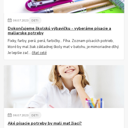
06
.
07
.
2023
DETI
Dokončujeme školskú výbavičku - vyberáme písacie a
maliarske potreby
Fixky, farby, perá, perá, farbičky... Fíha. Zoznam písacích potrieb,
ktoré by mal žiak základnej školy mať v batohu, je mimoriadne dlhý.
Je lepšie zač...
čítať celé
06
.
07
.
2023
DETI
Aké písacie potreby by mali mať žiaci?