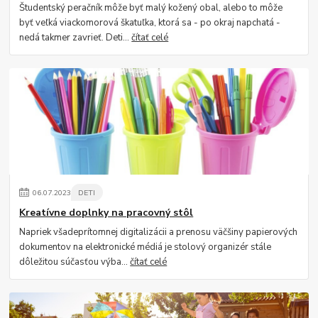
Študentský peračník môže byť malý kožený obal, alebo to môže
byť veľká viackomorová škatuľka, ktorá sa - po okraj napchatá -
nedá takmer zavrieť. Deti...
čítať celé
06
.
07
.
2023
DETI
Kreatívne doplnky na pracovný stôl
Napriek všadeprítomnej digitalizácii a prenosu väčšiny papierových
dokumentov na elektronické médiá je stolový organizér stále
dôležitou súčasťou výba...
čítať celé