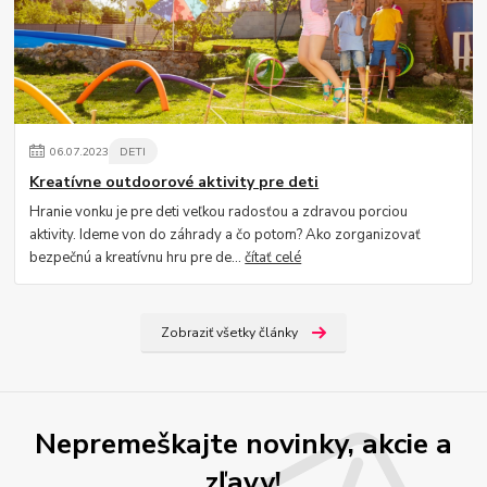
06
.
07
.
2023
DETI
Kreatívne outdoorové aktivity pre deti
Hranie vonku je pre deti veľkou radosťou a zdravou porciou
aktivity. Ideme von do záhrady a čo potom? Ako zorganizovať
bezpečnú a kreatívnu hru pre de...
čítať celé
Zobraziť všetky články
Nepremeškajte novinky, akcie a
zľavy!