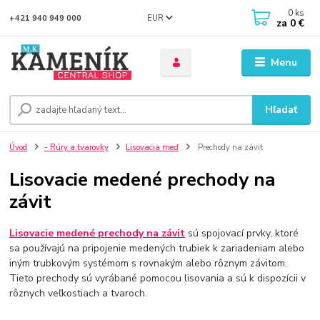
0
ks
EUR
+421 940 949 000
za
0 €
Menu
Hľadať
Úvod
- Rúry a tvarovky
Lisovacia meď
Prechody na závit
Lisovacie medené prechody na
závit
Lisovacie medené prechody na závit
sú spojovací prvky, ktoré
sa používajú na pripojenie medených trubiek k zariadeniam alebo
iným trubkovým systémom s rovnakým alebo rôznym závitom.
Tieto prechody sú vyrábané pomocou lisovania a sú k dispozícii v
rôznych veľkostiach a tvaroch.