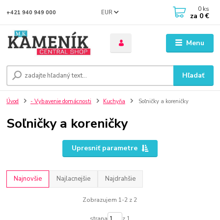
0
ks
EUR
+421 940 949 000
za
0 €
Menu
Hľadať
Úvod
- Vybavenie domácnosti
Kuchyňa
Soľničky a koreničky
Soľničky a koreničky
Upresniť parametre
Najnovšie
Najlacnejšie
Najdrahšie
Zobrazujem 1-2 z 2
strana
z 1