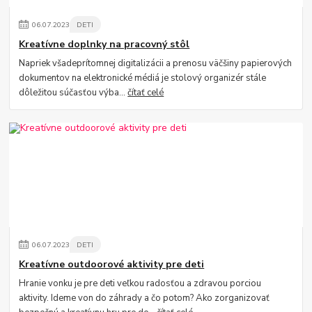
06
.
07
.
2023
DETI
Kreatívne doplnky na pracovný stôl
Napriek všadeprítomnej digitalizácii a prenosu väčšiny papierových
dokumentov na elektronické médiá je stolový organizér stále
dôležitou súčasťou výba...
čítať celé
06
.
07
.
2023
DETI
Kreatívne outdoorové aktivity pre deti
Hranie vonku je pre deti veľkou radosťou a zdravou porciou
aktivity. Ideme von do záhrady a čo potom? Ako zorganizovať