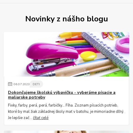
Novinky z nášho blogu
06
.
07
.
2023
DETI
Dokončujeme školskú výbavičku - vyberáme písacie a
maliarske potreby
Fixky, farby, perá, perá, farbičky... Fíha. Zoznam písacích potrieb,
ktoré by mal žiak základnej školy mať v batohu, je mimoriadne dlhý.
Je lepšie zač...
čítať celé