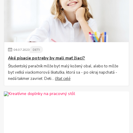
06
.
07
.
2023
DETI
Aké písacie potreby by mali mať žiaci?
Študentský peračník môže byť malý kožený obal, alebo to môže
byť veľká viackomorová škatuľka, ktorá sa - po okraj napchatá -
nedá takmer zavrieť. Deti...
čítať celé