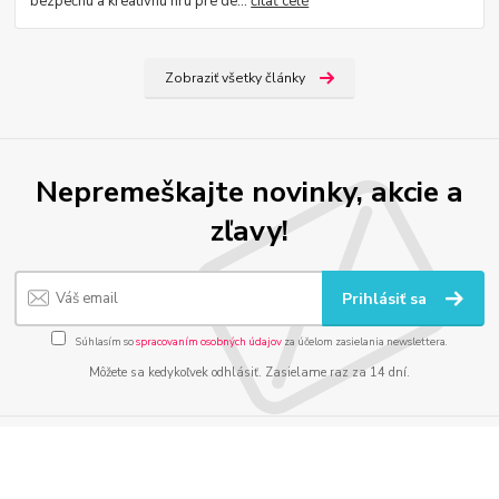
bezpečnú a kreatívnu hru pre de...
čítať celé
Zobraziť všetky články
Nepremeškajte novinky, akcie a
zľavy!
Prihlásiť sa
Súhlasím so
spracovaním osobných údajov
za účelom zasielania newslettera.
Môžete sa kedykoľvek odhlásiť. Zasielame raz za 14 dní.