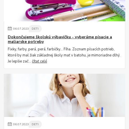
06
.
07
.
2023
DETI
Dokončujeme školskú výbavičku - vyberáme písacie a
maliarske potreby
Fixky, farby, perá, perá, farbičky... Fíha. Zoznam písacích potrieb,
ktoré by mal žiak základnej školy mať v batohu, je mimoriadne dlhý.
Je lepšie zač...
čítať celé
06
.
07
.
2023
DETI