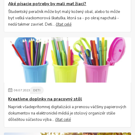
Aké písacie potreby by mali mať žiaci?
Študentský peračník môže byť malý kožený obal, alebo to môže
byť veľká viackomorová škatuľka, ktorá sa - po okraj napchatá -
nedá takmer zavrieť. Deti...
čítať celé
06
.
07
.
2023
DETI
Kreatívne doplnky na pracovný stôl
Napriek všadeprítomnej digitalizácii a prenosu väčšiny papierových
dokumentov na elektronické médiá je stolový organizér stále
dôležitou súčasťou výba...
čítať celé