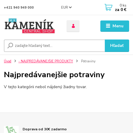
0
ks
EUR
+421 940 949 000
za
0 €
Menu
Hľadať
Úvod
- NAJPREDÁVANEJŠIE PRODUKTY
Potraviny
Najpredávanejšie potraviny
V tejto kategórii nebol nájdený žiadny tovar.
Doprava od 30€ zadarmo