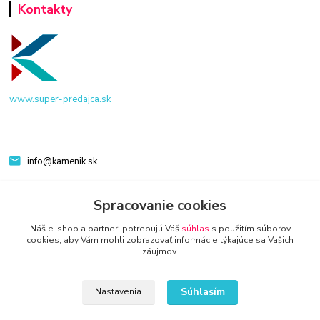
Kontakty
www.super-predajca.sk
info@kamenik.sk
Spracovanie cookies
Náš e-shop a partneri potrebujú Váš
súhlas
s použitím súborov
cookies, aby Vám mohli zobrazovať informácie týkajúce sa Vašich
záujmov.
© 2024 Všetky práva vyhradené KAMENIK.SK
Súhlasím
Nastavenia