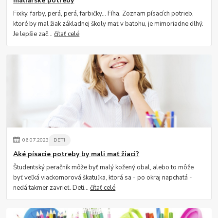
maliarske potreby
Fixky, farby, perá, perá, farbičky... Fíha. Zoznam písacích potrieb,
ktoré by mal žiak základnej školy mať v batohu, je mimoriadne dlhý.
Je lepšie zač...
čítať celé
06
.
07
.
2023
DETI
Aké písacie potreby by mali mať žiaci?
Študentský peračník môže byť malý kožený obal, alebo to môže
byť veľká viackomorová škatuľka, ktorá sa - po okraj napchatá -
nedá takmer zavrieť. Deti...
čítať celé