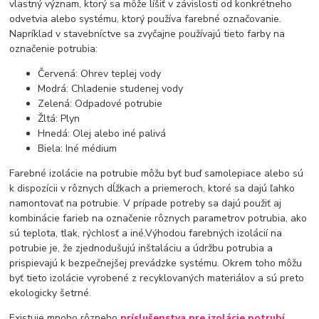
vlastný význam, ktorý sa môže líšiť v závislosti od konkrétneho
odvetvia alebo systému, ktorý používa farebné označovanie.
Napríklad v stavebníctve sa zvyčajne používajú tieto farby na
označenie potrubia:
Červená: Ohrev teplej vody
Modrá: Chladenie studenej vody
Zelená: Odpadové potrubie
Žltá: Plyn
Hnedá: Olej alebo iné palivá
Biela: Iné médium
Farebné izolácie na potrubie môžu byť buď samolepiace alebo sú
k dispozícii v rôznych dĺžkach a priemeroch, ktoré sa dajú ľahko
namontovať na potrubie. V prípade potreby sa dajú použiť aj
kombinácie farieb na označenie rôznych parametrov potrubia, ako
sú teplota, tlak, rýchlosť a iné.Výhodou farebných izolácií na
potrubie je, že zjednodušujú inštaláciu a údržbu potrubia a
prispievajú k bezpečnejšej prevádzke systému. Okrem toho môžu
byť tieto izolácie vyrobené z recyklovaných materiálov a sú preto
ekologicky šetrné.
Existuje mnoho rôzneho
príslušenstva pre izolácie potrubí
,