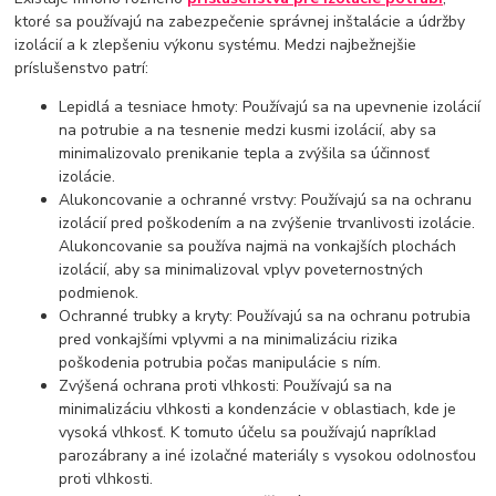
ktoré sa používajú na zabezpečenie správnej inštalácie a údržby
izolácií a k zlepšeniu výkonu systému. Medzi najbežnejšie
príslušenstvo patrí:
Lepidlá a tesniace hmoty: Používajú sa na upevnenie izolácií
na potrubie a na tesnenie medzi kusmi izolácií, aby sa
minimalizovalo prenikanie tepla a zvýšila sa účinnosť
izolácie.
Alukoncovanie a ochranné vrstvy: Používajú sa na ochranu
izolácií pred poškodením a na zvýšenie trvanlivosti izolácie.
Alukoncovanie sa používa najmä na vonkajších plochách
izolácií, aby sa minimalizoval vplyv poveternostných
podmienok.
Ochranné trubky a kryty: Používajú sa na ochranu potrubia
pred vonkajšími vplyvmi a na minimalizáciu rizika
poškodenia potrubia počas manipulácie s ním.
Zvýšená ochrana proti vlhkosti: Používajú sa na
minimalizáciu vlhkosti a kondenzácie v oblastiach, kde je
vysoká vlhkosť. K tomuto účelu sa používajú napríklad
parozábrany a iné izolačné materiály s vysokou odolnosťou
proti vlhkosti.