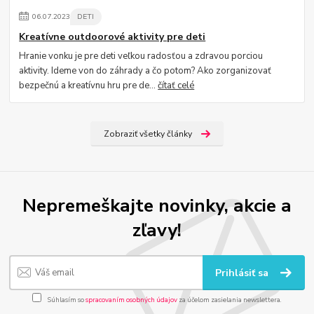
06
.
07
.
2023
DETI
Kreatívne outdoorové aktivity pre deti
Hranie vonku je pre deti veľkou radosťou a zdravou porciou
aktivity. Ideme von do záhrady a čo potom? Ako zorganizovať
bezpečnú a kreatívnu hru pre de...
čítať celé
Zobraziť všetky články
Nepremeškajte novinky, akcie a
zľavy!
Prihlásiť sa
Súhlasím so
spracovaním osobných údajov
za účelom zasielania newslettera.