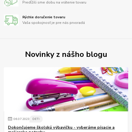
Predĺžili sme dobu na vrátenie tovaru
Rýchle doručenie tovaru
Vaša spokojnosť je pre nás prvoradá
Novinky z nášho blogu
06
.
07
.
2023
DETI
Dokončujeme školskú výbavičku - vyberáme písacie a