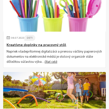
06
.
07
.
2023
DETI
Kreatívne doplnky na pracovný stôl
Napriek všadeprítomnej digitalizácii a prenosu väčšiny papierových
dokumentov na elektronické médiá je stolový organizér stále
dôležitou súčasťou výba...
čítať celé