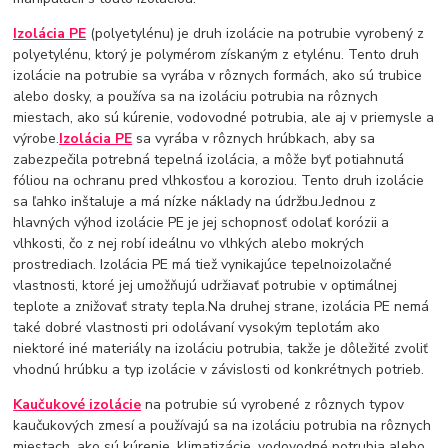
Izolácia PE
(polyetylénu) je druh izolácie na potrubie vyrobený z
polyetylénu, ktorý je polymérom získaným z etylénu. Tento druh
izolácie na potrubie sa vyrába v rôznych formách, ako sú trubice
alebo dosky, a používa sa na izoláciu potrubia na rôznych
miestach, ako sú kúrenie, vodovodné potrubia, ale aj v priemysle a
výrobe.
Izolácia PE
sa vyrába v rôznych hrúbkach, aby sa
zabezpečila potrebná tepelná izolácia, a môže byť potiahnutá
fóliou na ochranu pred vlhkosťou a koroziou. Tento druh izolácie
sa ľahko inštaluje a má nízke náklady na údržbu.Jednou z
hlavných výhod izolácie PE je jej schopnosť odolať korózii a
vlhkosti, čo z nej robí ideálnu vo vlhkých alebo mokrých
prostrediach. Izolácia PE má tiež vynikajúce tepelnoizolačné
vlastnosti, ktoré jej umožňujú udržiavať potrubie v optimálnej
teplote a znižovať straty tepla.Na druhej strane, izolácia PE nemá
také dobré vlastnosti pri odolávaní vysokým teplotám ako
niektoré iné materiály na izoláciu potrubia, takže je dôležité zvoliť
vhodnú hrúbku a typ izolácie v závislosti od konkrétnych potrieb.
Kaučukové izolácie
na potrubie sú vyrobené z rôznych typov
kaučukových zmesí a používajú sa na izoláciu potrubia na rôznych
miestach, ako sú kúrenie, klimatizácie, vodovodné potrubia alebo