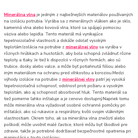
Minerálna vlna
je jedným z najbežnejších materiálov používaných
na izoláciu potrubia. Vyrába sa z minerálnych vlákien ako je sklo,
kamenná vlna alebo kovová vlna, ktoré sa spájajú pomocou
väziva alebo lepidla. Tento materiál má vynikajúce
tepelnoizolačné vlastnosti a dokáže odolať vysokým
teplotám.Izolácia na potrubie z
minerálnej vlny
sa vyrába v
rôznych hrúbkach a hustotách, aby bola schopná zvládnuť rôzne
teploty a tlaky. Je tiež k dispozícii v rôznych formách, ako sú
trubice, dosky alebo valce, a môže byť potiahnutá fóliou alebo
iným materiálom na ochranu pred vlhkosťou a koroziou.Medzi
výhody izolácie na potrubie z
minerálnej vlny
patrí jej vysoká
tepelnoizolačná schopnosť, odolnosť proti požiaru a vysokým
teplotám, ako aj schopnosť absorbovať hluk. Tento materiál sa
tiež pomerne ľahko inštaluje a je cenovo dostupný.Napriek tomu
môže minerálna vlna vyžadovať osobné ochranné pomôcky pri
inštalácii, ako sú rukavice a respirátory, kvôli svojim vláknitým
vlastnostiam. Okrem toho, ak sa minerálna vlna znečistí alebo
poškodí, môže uvoľniť malé častice, ktoré môžu byť škodlivé pre
zdravie, takže je potrebné dodržiavať bezpečnostné opatrenia pri
manipulácii s touto izoláciou.