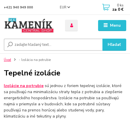
0
ks
EUR
+421 940 949 000
za
0 €
Menu
Hľadať
Úvod
- Izolácia na potrubie
Tepelné izolácie
Izolácie na potrubie
sú jednou z foriem tepelnej izolácie, ktoré
sa používajú na minimalizáciu straty tepla z potrubia a zlepšenie
energetického hospodárstva. Izolácie na potrubie sa používajú
najmä v priemysle a v budovách, kde sa potrubné sústavy
používajú na prenos horúcej alebo studenej vody, pary,
klimatizáciu a iné tekutiny a plyny.