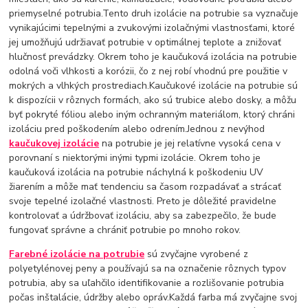
priemyselné potrubia.Tento druh izolácie na potrubie sa vyznačuje
vynikajúcimi tepelnými a zvukovými izolačnými vlastnosťami, ktoré
jej umožňujú udržiavať potrubie v optimálnej teplote a znižovať
hlučnosť prevádzky. Okrem toho je kaučuková izolácia na potrubie
odolná voči vlhkosti a korózii, čo z nej robí vhodnú pre použitie v
mokrých a vlhkých prostrediach.Kaučukové izolácie na potrubie sú
k dispozícii v rôznych formách, ako sú trubice alebo dosky, a môžu
byť pokryté fóliou alebo iným ochranným materiálom, ktorý chráni
izoláciu pred poškodením alebo odrením.Jednou z nevýhod
kaučukovej izolácie
na potrubie je jej relatívne vysoká cena v
porovnaní s niektorými inými typmi izolácie. Okrem toho je
kaučuková izolácia na potrubie náchylná k poškodeniu UV
žiarením a môže mať tendenciu sa časom rozpadávať a strácať
svoje tepelné izolačné vlastnosti. Preto je dôležité pravidelne
kontrolovať a údržbovať izoláciu, aby sa zabezpečilo, že bude
fungovať správne a chrániť potrubie po mnoho rokov.
Farebné izolácie na potrubie
sú zvyčajne vyrobené z
polyetylénovej peny a používajú sa na označenie rôznych typov
potrubia, aby sa uľahčilo identifikovanie a rozlišovanie potrubia
počas inštalácie, údržby alebo opráv.Každá farba má zvyčajne svoj