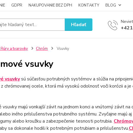
NIE
GDPR
NAKUPOVANIE BEZ DPH
KONTAKTY
BLOG
Neviet
Hľadať
+421
 Rúry a tvarovky
Chróm
Vsuvky
mové vsuvky
é vsuvky
sú súčasťou potrubných systémov a slúžia na pripojeni
z chrómovanej ocele, ktorá má vysokú odolnosť voči korózii a je 
vsuvky majú vonkajší závit na jednom konci a vnútorný závit na 
alebo iného príslušenstva potrubného systému. Zvyčajne majú aj v
 gumy alebo kroužku a zabezpečenie tesnosti potrubia.
Chrómov
 aby sa dokonale hodili k potrebným potrubiam a príslušenstvu.
C