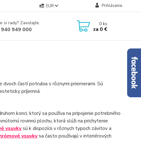
Prihlásenie
EUR
e si rady? Zavolajte.
0
ks
za
0 €
 940 949 000
e dvoch častí potrubia s rôznymi priemerami. Sú
esteticky príjemná.
druhom konci, ktorý sa používa na pripojenie potrebného
nútornú rovinnú plochu, ktorá slúži na prichytenie
é vsuvky
sú k dispozícii v rôznych typoch závitov a
hrómové vsuvky
sa často používajú v interiérových