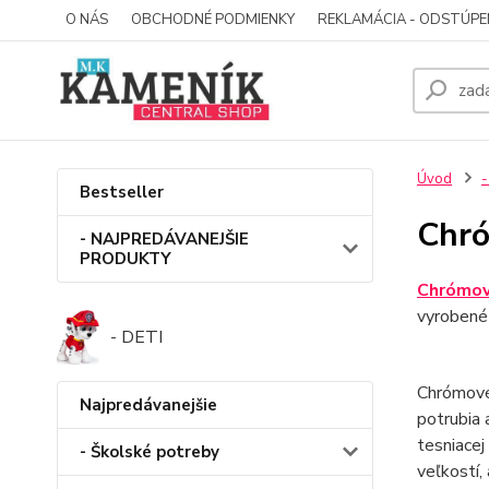
O NÁS
OBCHODNÉ PODMIENKY
REKLAMÁCIA - ODSTÚPE
Úvod
-
Bestseller
Chró
- NAJPREDÁVANEJŠIE
PRODUKTY
Chrómov
vyrobené 
- DETI
Chrómové 
Najpredávanejšie
potrubia 
tesniacej
- Školské potreby
veľkostí,