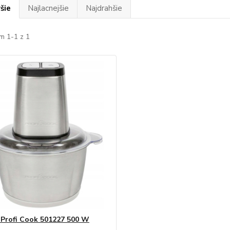
šie
Najlacnejšie
Najdrahšie
m 1-1 z 1
 Profi Cook 501227 500 W