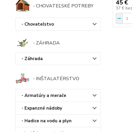
45 €
- CHOVATEĽSKÉ POTREBY
37 €
be
- Chovateľstvo
- ZÁHRADA
- Záhrada
- INŠTALATÉRSTVO
- Armatúry a merače
- Expanzné nádoby
- Hadice na vodu a plyn