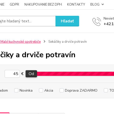
NIE
GDPR
NAKUPOVANIE BEZ DPH
KONTAKTY
BLOG
Neviet
Hľadať
+421
 Malé kuchynské spotrebiče
Sekáčiky a drviče potravín
čiky a drviče potravín
€
Od
adom
Novinka
Akcia
Doprava ZADARMO
TO