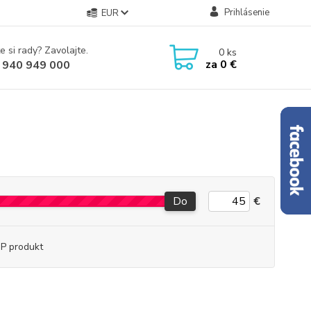
Prihlásenie
EUR
e si rady? Zavolajte.
0
ks
za
0 €
 940 949 000
Do
€
P produkt