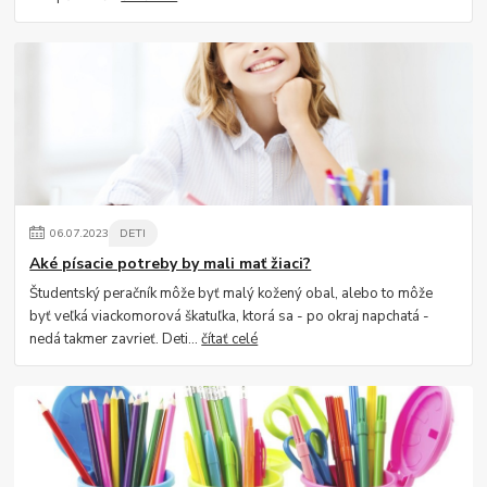
06
.
07
.
2023
DETI
Aké písacie potreby by mali mať žiaci?
Študentský peračník môže byť malý kožený obal, alebo to môže
byť veľká viackomorová škatuľka, ktorá sa - po okraj napchatá -
nedá takmer zavrieť. Deti...
čítať celé