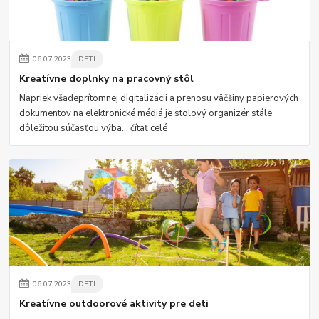
06
.
07
.
2023
DETI
Kreatívne doplnky na pracovný stôl
Napriek všadeprítomnej digitalizácii a prenosu väčšiny papierových
dokumentov na elektronické médiá je stolový organizér stále
dôležitou súčasťou výba...
čítať celé
06
.
07
.
2023
DETI
Kreatívne outdoorové aktivity pre deti