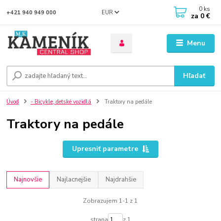
0
ks
EUR
+421 940 949 000
za
0 €
Menu
Hľadať
Úvod
- Bicykle, detské vozidlá
Traktory na pedále
Traktory na pedále
Upresniť parametre
Najnovšie
Najlacnejšie
Najdrahšie
Zobrazujem 1-1 z 1
strana
z 1