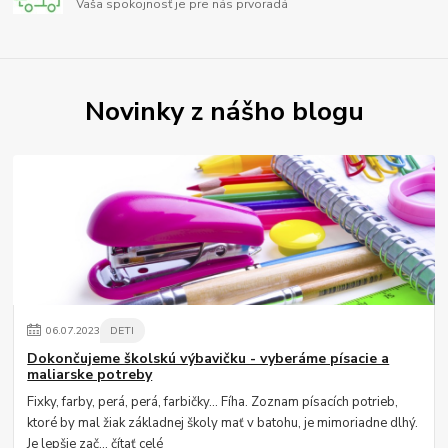
Vaša spokojnosť je pre nás prvoradá
Novinky z nášho blogu
06
.
07
.
2023
DETI
Dokončujeme školskú výbavičku - vyberáme písacie a
maliarske potreby
Fixky, farby, perá, perá, farbičky... Fíha. Zoznam písacích potrieb,
ktoré by mal žiak základnej školy mať v batohu, je mimoriadne dlhý.
Je lepšie zač...
čítať celé