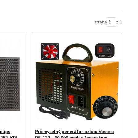
strana
z 1
hilips
Priemyselný generátor ozónu Vosoco
252, KPL
PS-122 – 60 000 mg/h s časovačom