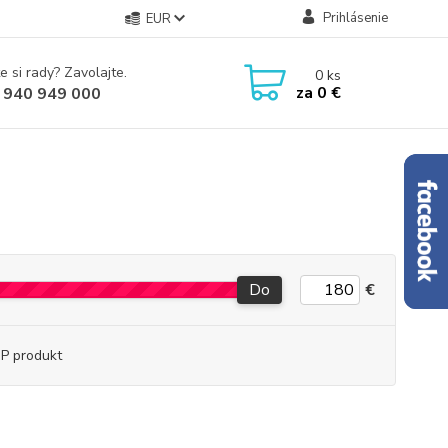
Prihlásenie
EUR
e si rady? Zavolajte.
0
ks
za
0 €
 940 949 000
Do
€
P produkt