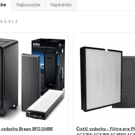
šie
Najlacnejšie
Najdrahšie
m 1-3 z 3
a vzduchu Braun BFD104BE
Čistič vzduchu - Filtre pre P
AC3256 AC3259 AC4550 AC3