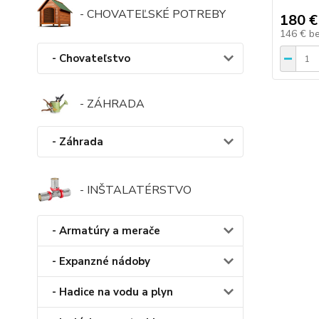
- CHOVATEĽSKÉ POTREBY
180 €
146 €
b
- Chovateľstvo
- ZÁHRADA
- Záhrada
- INŠTALATÉRSTVO
- Armatúry a merače
- Expanzné nádoby
- Hadice na vodu a plyn