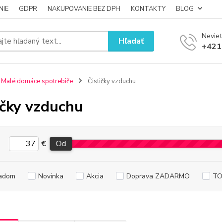
NIE
GDPR
NAKUPOVANIE BEZ DPH
KONTAKTY
BLOG
Neviet
Hľadať
+421
 Malé domáce spotrebiče
Čističky vzduchu
ičky vzduchu
€
Od
adom
Novinka
Akcia
Doprava ZADARMO
TO