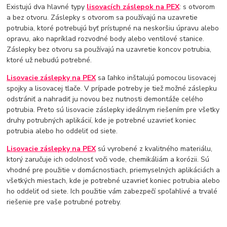
Existujú dva hlavné typy
lisovacích záslepok na PEX
: s otvorom
a bez otvoru. Záslepky s otvorom sa používajú na uzavretie
potrubia, ktoré potrebujú byť prístupné na neskoršiu úpravu alebo
opravu, ako napríklad rozvodné body alebo ventilové stanice.
Záslepky bez otvoru sa používajú na uzavretie koncov potrubia,
ktoré už nebudú potrebné.
Lisovacie záslepky na PEX
sa ľahko inštalujú pomocou lisovacej
spojky a lisovacej tlače. V prípade potreby je tiež možné záslepku
odstrániť a nahradiť ju novou bez nutnosti demontáže celého
potrubia. Preto sú lisovacie záslepky ideálnym riešením pre všetky
druhy potrubných aplikácií, kde je potrebné uzavrieť koniec
potrubia alebo ho oddeliť od siete.
Lisovacie záslepky na PEX
sú vyrobené z kvalitného materiálu,
ktorý zaručuje ich odolnosť voči vode, chemikáliám a korózii. Sú
vhodné pre použitie v domácnostiach, priemyselných aplikáciách a
všetkých miestach, kde je potrebné uzavrieť koniec potrubia alebo
ho oddeliť od siete. Ich použitie vám zabezpečí spoľahlivé a trvalé
riešenie pre vaše potrubné potreby.