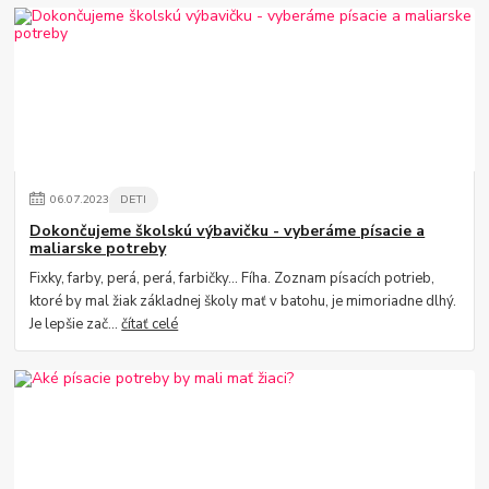
06
.
07
.
2023
DETI
Dokončujeme školskú výbavičku - vyberáme písacie a
maliarske potreby
Fixky, farby, perá, perá, farbičky... Fíha. Zoznam písacích potrieb,
ktoré by mal žiak základnej školy mať v batohu, je mimoriadne dlhý.
Je lepšie zač...
čítať celé