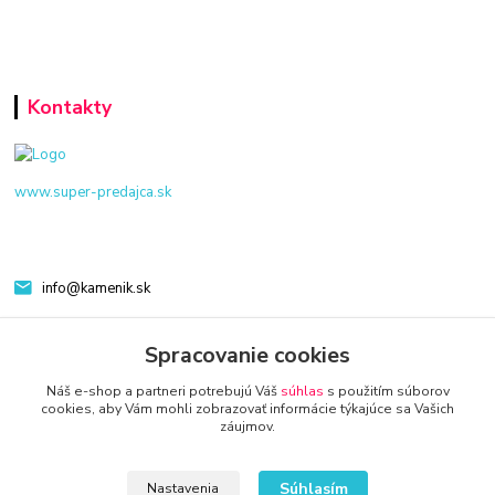
Kontakty
www.super-predajca.sk
info@kamenik.sk
Spracovanie cookies
Náš e-shop a partneri potrebujú Váš
súhlas
s použitím súborov
cookies, aby Vám mohli zobrazovať informácie týkajúce sa Vašich
záujmov.
© 2024 Všetky práva vyhradené KAMENIK.SK
Súhlasím
Nastavenia