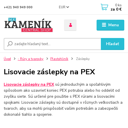
0
ks
EUR
+421 940 949 000
za
0 €
Menu
Hľadať
Úvod
- Rúry a tvarovky
Plastohliník
Záslepky
Lisovacie záslepky na PEX
Lisovacie záslepky na PEX
sú jednoduchým a spoľahlivým
spôsobom ako uzavrieť koniec PEX potrubia alebo ho oddeliť od
zvyšku siete. Sú určené pre použitie s PEX rúrami a lisovacími
spojkami. Lisovacie záslepky sú dostupné v rôznych veľkostiach a
tvaroch, aby sa mohli prispôsobiť vašim potrebám a zabezpečili
dokonalé tiahlo a spojenie.