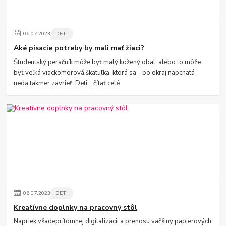
06
.
07
.
2023
DETI
Aké písacie potreby by mali mať žiaci?
Študentský peračník môže byť malý kožený obal, alebo to môže
byť veľká viackomorová škatuľka, ktorá sa - po okraj napchatá -
nedá takmer zavrieť. Deti...
čítať celé
06
.
07
.
2023
DETI
Kreatívne doplnky na pracovný stôl
Napriek všadeprítomnej digitalizácii a prenosu väčšiny papierových