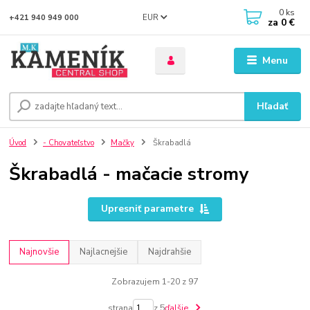
0
ks
EUR
+421 940 949 000
za
0 €
Menu
Hľadať
Úvod
- Chovateľstvo
Mačky
Škrabadlá
Škrabadlá - mačacie stromy
Upresniť parametre
Najnovšie
Najlacnejšie
Najdrahšie
Zobrazujem 1-20 z 97
strana
z 5
ďalšie