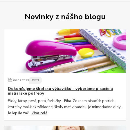
Novinky z nášho blogu
06
.
07
.
2023
DETI
Dokončujeme školskú výbavičku - vyberáme písacie a
maliarske potreby
Fixky, farby, perá, perá, farbičky... Fíha. Zoznam písacích potrieb,
ktoré by mal žiak základnej školy mať v batohu, je mimoriadne dlhý.
Je lepšie zač...
čítať celé