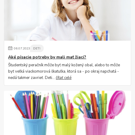
06
.
07
.
2023
DETI
Aké písacie potreby by mali mať žiaci?
Študentský peračník môže byť malý kožený obal, alebo to môže
byť veľká viackomorová škatuľka, ktorá sa - po okraj napchatá -
nedá takmer zavrieť. Deti...
čítať celé