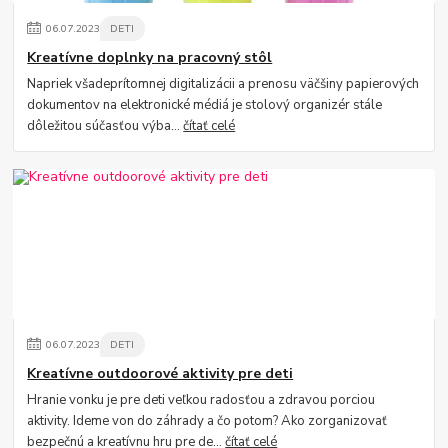
06
.
07
.
2023
DETI
Kreatívne doplnky na pracovný stôl
Napriek všadeprítomnej digitalizácii a prenosu väčšiny papierových
dokumentov na elektronické médiá je stolový organizér stále
dôležitou súčasťou výba...
čítať celé
06
.
07
.
2023
DETI
Kreatívne outdoorové aktivity pre deti
Hranie vonku je pre deti veľkou radosťou a zdravou porciou
aktivity. Ideme von do záhrady a čo potom? Ako zorganizovať
bezpečnú a kreatívnu hru pre de...
čítať celé