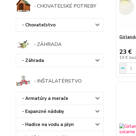
- CHOVATEĽSKÉ POTREBY
- Chovateľstvo
Girland
- ZÁHRADA
23 €
19 €
be
- Záhrada
- INŠTALATÉRSTVO
- Armatúry a merače
- Expanzné nádoby
- Hadice na vodu a plyn