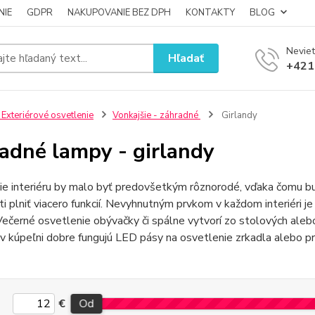
NIE
GDPR
NAKUPOVANIE BEZ DPH
KONTAKTY
BLOG
Neviet
Hľadať
+421
 Exteriérové osvetlenie
Vonkajšie - záhradné
Girlandy
adné lampy - girlandy
ie interiéru by malo byť predovšetkým rôznorodé, vďaka čomu b
i plniť viacero funkcií. Nevyhnutným prvkom v každom interiéri je
 Večerné osvetlenie obývačky či spálne vytvorí zo stolových aleb
 v kúpeľni dobre fungujú LED pásy na osvetlenie zrkadla alebo p
€
Od