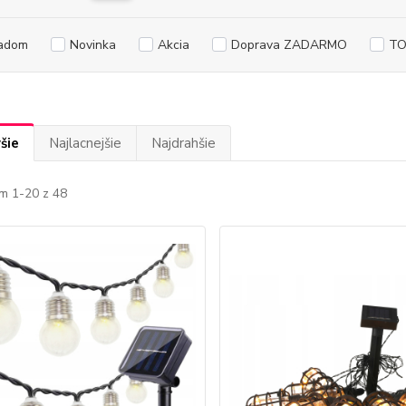
adom
Novinka
Akcia
Doprava ZADARMO
TO
šie
Najlacnejšie
Najdrahšie
m 1-20 z 48