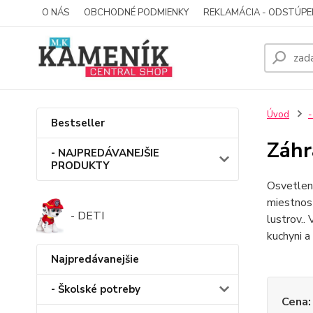
O NÁS
OBCHODNÉ PODMIENKY
REKLAMÁCIA - ODSTÚPE
Úvod
-
Bestseller
Záhr
- NAJPREDÁVANEJŠIE
PRODUKTY
Osvetlen
miestnost
- DETI
lustrov..
kuchyni a
Najpredávanejšie
- Školské potreby
Cena: