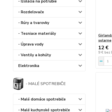
- Izolácia na potrubie
- Rozdeľovače
- Rúry a tvarovky
- Tesniace materiály
Girland
solarne
- Úprava vody
12 €
9 €
bez
- Ventily a kohúty
Elektronika
- MALÉ SPOTREBIČE
- Malé domáce spotrebiče
- Malé kuchynské spotrebiče