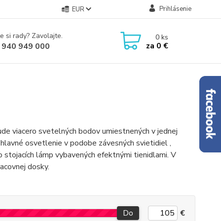
Prihlásenie
EUR
e si rady? Zavolajte.
0
ks
za
0 €
 940 949 000
ude viacero svetelných bodov umiestnených v jednej
 hlavné osvetlenie v podobe závesných svietidiel ,
o stojacích lámp vybavených efektnými tienidlami. V
racovnej dosky.
Do
€