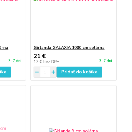
lárna
Girlanda GALAXIA 1000 cm solárna
21 €
3-7 dní
3-7 dní
17 €
bez DPH
íka
Pridať do košíka