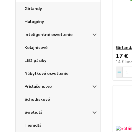
Girlandy
Halogény
Inteligentné osvetlenie
Koľajnicové
Girland
17 €
LED pásiky
14 €
be
Nábytkové osvetlenie
Príslušenstvo
Schodiskové
Svietidlá
Tienidlá