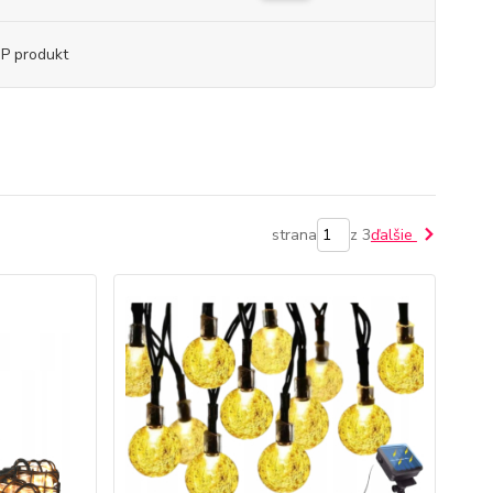
P produkt
strana
z 3
ďalšie