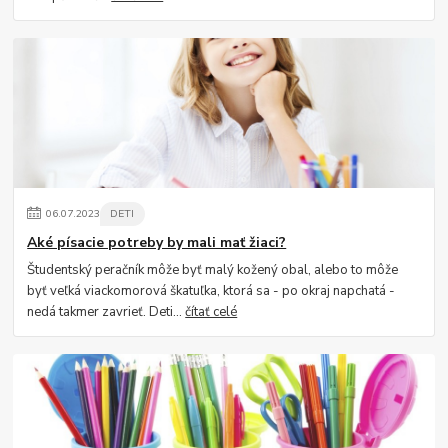
06
.
07
.
2023
DETI
Aké písacie potreby by mali mať žiaci?
Študentský peračník môže byť malý kožený obal, alebo to môže
byť veľká viackomorová škatuľka, ktorá sa - po okraj napchatá -
nedá takmer zavrieť. Deti...
čítať celé