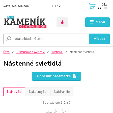
0
ks
EUR
+421 940 949 000
za
0 €
Menu
Hľadať
Úvod
- Exteriérové osvetlenie
Svietidlá
Nástenné svietidlá
Nástenné svietidlá
Upresniť parametre
Najnovšie
Najlacnejšie
Najdrahšie
Zobrazujem 1-2 z 2
strana
z 1