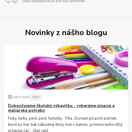
Vaša spokojnosť je pre nás prvoradá
Novinky z nášho blogu
06
.
07
.
2023
DETI
Dokončujeme školskú výbavičku - vyberáme písacie a
maliarske potreby
Fixky, farby, perá, perá, farbičky... Fíha. Zoznam písacích potrieb,
ktoré by mal žiak základnej školy mať v batohu, je mimoriadne dlhý.
Je lepšie zač...
čítať celé