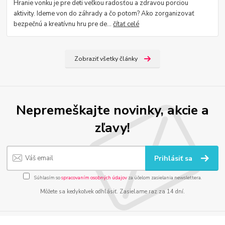
Hranie vonku je pre deti veľkou radosťou a zdravou porciou
aktivity. Ideme von do záhrady a čo potom? Ako zorganizovať
bezpečnú a kreatívnu hru pre de...
čítať celé
Zobraziť všetky články
Nepremeškajte novinky, akcie a
zľavy!
Prihlásiť sa
Súhlasím so
spracovaním osobných údajov
za účelom zasielania newslettera.
Môžete sa kedykoľvek odhlásiť. Zasielame raz za 14 dní.