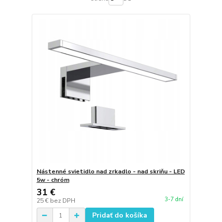
Nástenné svietidlo nad zrkadlo - nad skriňu - LED
5w - chróm
31 €
3-7 dní
25 €
bez DPH
Pridať do košíka