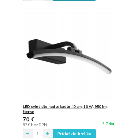
LED svietidlo nad zrkadlo 40 cm, 10 W, 950 lm,
čierne
70 €
3-7 dní
57 €
bez DPH
Pridať do košíka