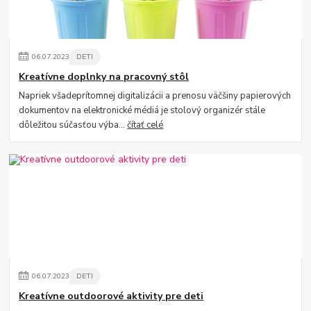
06
.
07
.
2023
DETI
Kreatívne doplnky na pracovný stôl
Napriek všadeprítomnej digitalizácii a prenosu väčšiny papierových
dokumentov na elektronické médiá je stolový organizér stále
dôležitou súčasťou výba...
čítať celé
06
.
07
.
2023
DETI
Kreatívne outdoorové aktivity pre deti