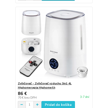
Zvlhčovač - Zvlhčovač vzduchu 3in1 4L
Highomerapia Highometh
86 €
3-7 dní
70 €
bez DPH
Pridať do košíka