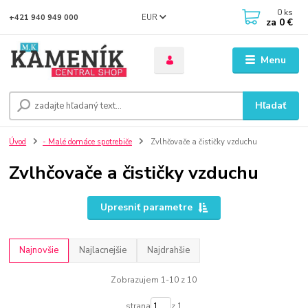
0
ks
EUR
+421 940 949 000
za
0 €
Menu
Hľadať
Úvod
- Malé domáce spotrebiče
Zvlhčovače a čističky vzduchu
Zvlhčovače a čističky vzduchu
Upresniť parametre
Najnovšie
Najlacnejšie
Najdrahšie
Zobrazujem 1-10 z 10
strana
z 1