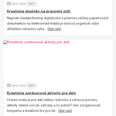
06
.
07
.
2023
DETI
Kreatívne doplnky na pracovný stôl
Napriek všadeprítomnej digitalizácii a prenosu väčšiny papierových
dokumentov na elektronické médiá je stolový organizér stále
dôležitou súčasťou výba...
čítať celé
06
.
07
.
2023
DETI
Kreatívne outdoorové aktivity pre deti
Hranie vonku je pre deti veľkou radosťou a zdravou porciou
aktivity. Ideme von do záhrady a čo potom? Ako zorganizovať
bezpečnú a kreatívnu hru pre de...
čítať celé