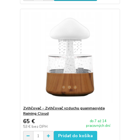
Zvlhčovač - Zvlhčovač vzduchu guanmaoyida
Raining Cloud
65 €
do 7 až 14
pracovných dní
53 €
bez DPH
Pridať do košíka