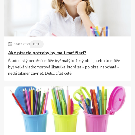
06
.
07
.
2023
DETI
Aké písacie potreby by mali mať žiaci?
Študentský peračník môže byť malý kožený obal, alebo to môže
byť veľká viackomorová škatuľka, ktorá sa - po okraj napchatá -
nedá takmer zavrieť. Deti...
čítať celé