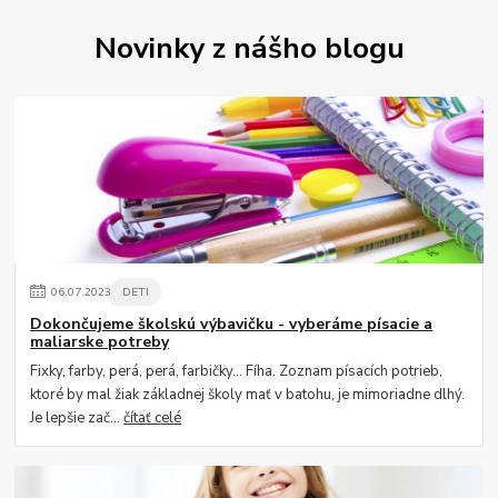
Novinky z nášho blogu
06
.
07
.
2023
DETI
Dokončujeme školskú výbavičku - vyberáme písacie a
maliarske potreby
Fixky, farby, perá, perá, farbičky... Fíha. Zoznam písacích potrieb,
ktoré by mal žiak základnej školy mať v batohu, je mimoriadne dlhý.
Je lepšie zač...
čítať celé