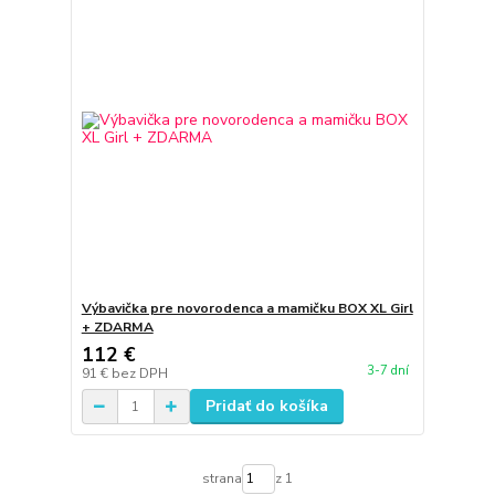
Výbavička pre novorodenca a mamičku BOX XL Girl
+ ZDARMA
112 €
3-7 dní
91 €
bez DPH
Pridať do košíka
strana
z 1