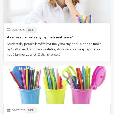
06
.
07
.
2023
DETI
Aké písacie potreby by mali mať žiaci?
Študentský peračník môže byť malý kožený obal, alebo to môže
byť veľká viackomorová škatuľka, ktorá sa - po okraj napchatá -
nedá takmer zavrieť. Deti...
čítať celé
06
.
07
.
2023
DETI