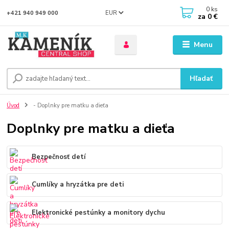
0
ks
EUR
+421 940 949 000
za
0 €
Menu
Hľadať
Úvod
- Doplnky pre matku a dieťa
Doplnky pre matku a dieťa
Bezpečnosť detí
Cumlíky a hryzátka pre deti
Elektronické pestúnky a monitory dychu