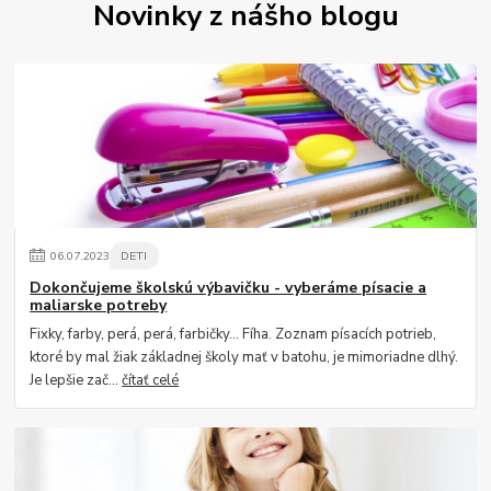
Novinky z nášho blogu
06
.
07
.
2023
DETI
Dokončujeme školskú výbavičku - vyberáme písacie a
maliarske potreby
Fixky, farby, perá, perá, farbičky... Fíha. Zoznam písacích potrieb,
ktoré by mal žiak základnej školy mať v batohu, je mimoriadne dlhý.
Je lepšie zač...
čítať celé