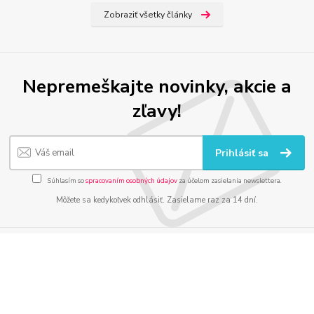
Zobraziť všetky články
Nepremeškajte novinky, akcie a
zľavy!
Prihlásiť sa
Súhlasím so
spracovaním osobných údajov
za účelom zasielania newslettera.
Môžete sa kedykoľvek odhlásiť. Zasielame raz za 14 dní.