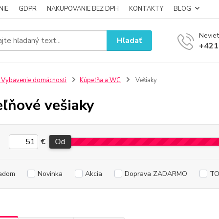
NIE
GDPR
NAKUPOVANIE BEZ DPH
KONTAKTY
BLOG
Neviet
Hľadať
+421
 Vybavenie domácnosti
Kúpeľňa a WC
Vešiaky
ľňové vešiaky
€
Od
adom
Novinka
Akcia
Doprava ZADARMO
TO