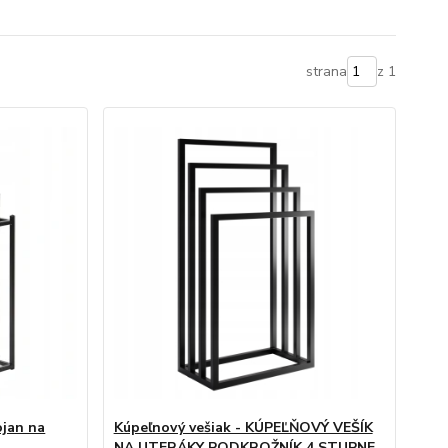
strana
z 1
ojan na
Kúpeľnový vešiak - KÚPEĽŇOVÝ VEŠÍK
NA UTERÁKY PODKROŽNÍK 4 STUPNE