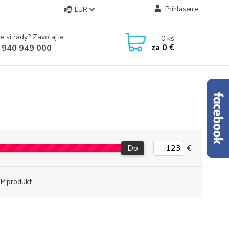
Prihlásenie
EUR
e si rady? Zavolajte.
0
ks
za
0 €
 940 949 000
Do
€
P produkt