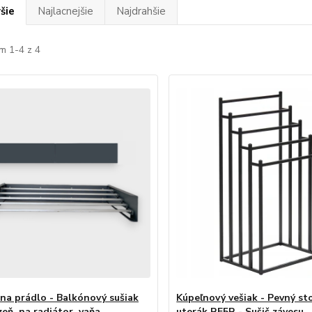
šie
Najlacnejšie
Najdrahšie
m 1-4 z 4
 na prádlo - Balkónový sušiak
Kúpeľnový vešiak - Pevný st
zeň, na radiátor, vaňa,
uterák RE5R - Sušič závesu