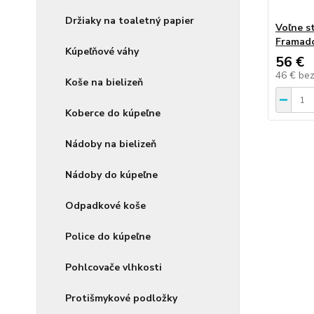
Držiaky na toaletný papier
Voľne s
Framado
Kúpeľňové váhy
56 €
46 €
be
Koše na bielizeň
Koberce do kúpeľne
Nádoby na bielizeň
Nádoby do kúpeľne
Odpadkové koše
Police do kúpeľne
Pohlcovače vlhkosti
Protišmykové podložky