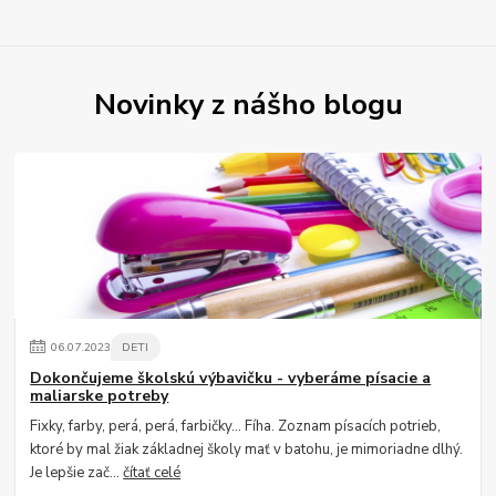
Novinky z nášho blogu
06
.
07
.
2023
DETI
Dokončujeme školskú výbavičku - vyberáme písacie a
maliarske potreby
Fixky, farby, perá, perá, farbičky... Fíha. Zoznam písacích potrieb,
ktoré by mal žiak základnej školy mať v batohu, je mimoriadne dlhý.
Je lepšie zač...
čítať celé