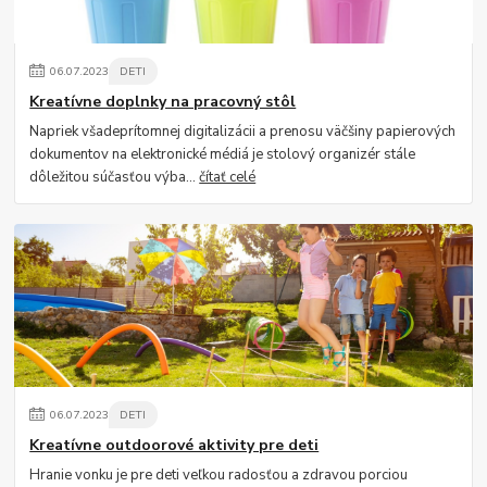
06
.
07
.
2023
DETI
Kreatívne doplnky na pracovný stôl
Napriek všadeprítomnej digitalizácii a prenosu väčšiny papierových
dokumentov na elektronické médiá je stolový organizér stále
dôležitou súčasťou výba...
čítať celé
06
.
07
.
2023
DETI
Kreatívne outdoorové aktivity pre deti
Hranie vonku je pre deti veľkou radosťou a zdravou porciou