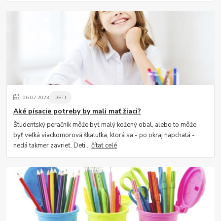
06
.
07
.
2023
DETI
Aké písacie potreby by mali mať žiaci?
Študentský peračník môže byť malý kožený obal, alebo to môže
byť veľká viackomorová škatuľka, ktorá sa - po okraj napchatá -
nedá takmer zavrieť. Deti...
čítať celé