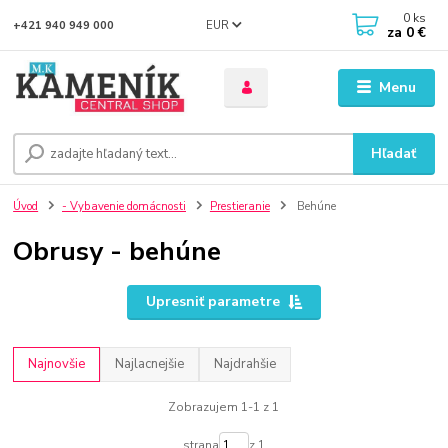
0
ks
EUR
+421 940 949 000
za
0 €
Menu
Hľadať
Úvod
- Vybavenie domácnosti
Prestieranie
Behúne
Obrusy - behúne
Upresniť parametre
Najnovšie
Najlacnejšie
Najdrahšie
Zobrazujem 1-1 z 1
strana
z 1