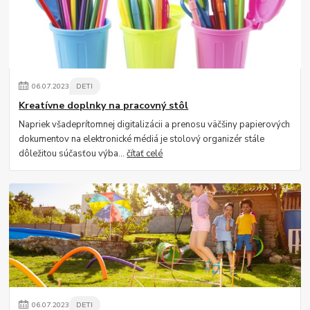
06
.
07
.
2023
DETI
Kreatívne doplnky na pracovný stôl
Napriek všadeprítomnej digitalizácii a prenosu väčšiny papierových
dokumentov na elektronické médiá je stolový organizér stále
dôležitou súčasťou výba...
čítať celé
06
.
07
.
2023
DETI