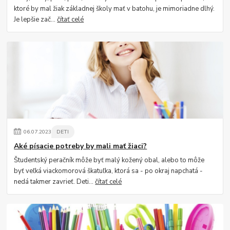
ktoré by mal žiak základnej školy mať v batohu, je mimoriadne dlhý.
Je lepšie zač...
čítať celé
06
.
07
.
2023
DETI
Aké písacie potreby by mali mať žiaci?
Študentský peračník môže byť malý kožený obal, alebo to môže
byť veľká viackomorová škatuľka, ktorá sa - po okraj napchatá -
nedá takmer zavrieť. Deti...
čítať celé