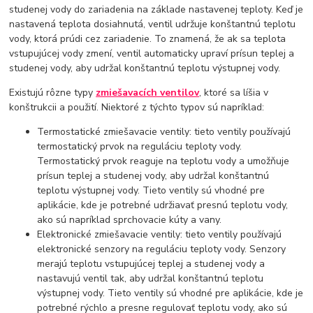
studenej vody do zariadenia na základe nastavenej teploty. Keď je
nastavená teplota dosiahnutá, ventil udržuje konštantnú teplotu
vody, ktorá prúdi cez zariadenie. To znamená, že ak sa teplota
vstupujúcej vody zmení, ventil automaticky upraví prísun teplej a
studenej vody, aby udržal konštantnú teplotu výstupnej vody.
Existujú rôzne typy
zmiešavacích ventilov
, ktoré sa líšia v
konštrukcii a použití. Niektoré z týchto typov sú napríklad:
Termostatické zmiešavacie ventily: tieto ventily používajú
termostatický prvok na reguláciu teploty vody.
Termostatický prvok reaguje na teplotu vody a umožňuje
prísun teplej a studenej vody, aby udržal konštantnú
teplotu výstupnej vody. Tieto ventily sú vhodné pre
aplikácie, kde je potrebné udržiavať presnú teplotu vody,
ako sú napríklad sprchovacie kúty a vany.
Elektronické zmiešavacie ventily: tieto ventily používajú
elektronické senzory na reguláciu teploty vody. Senzory
merajú teplotu vstupujúcej teplej a studenej vody a
nastavujú ventil tak, aby udržal konštantnú teplotu
výstupnej vody. Tieto ventily sú vhodné pre aplikácie, kde je
potrebné rýchlo a presne regulovať teplotu vody, ako sú