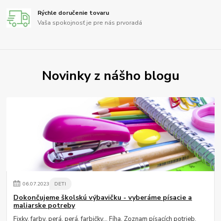
Rýchle doručenie tovaru
Vaša spokojnosť je pre nás prvoradá
Novinky z nášho blogu
06
.
07
.
2023
DETI
Dokončujeme školskú výbavičku - vyberáme písacie a
maliarske potreby
Fixky, farby, perá, perá, farbičky... Fíha. Zoznam písacích potrieb,