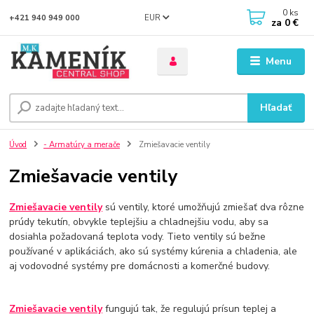
0
ks
EUR
+421 940 949 000
za
0 €
Menu
Hľadať
Úvod
- Armatúry a merače
Zmiešavacie ventily
Zmiešavacie ventily
Zmiešavacie ventily
sú ventily, ktoré umožňujú zmiešať dva rôzne
prúdy tekutín, obvykle teplejšiu a chladnejšiu vodu, aby sa
dosiahla požadovaná teplota vody. Tieto ventily sú bežne
používané v aplikáciách, ako sú systémy kúrenia a chladenia, ale
aj vodovodné systémy pre domácnosti a komerčné budovy.
Zmiešavacie ventily
fungujú tak, že regulujú prísun teplej a