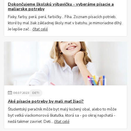
Dokončujeme školskú výbavičku - vyberáme písacie a
maliarske potreby
Fixky, farby, perá, perá, farbičky... Fíha. Zoznam písacích potrieb,
ktoré by mal žiak základnej školy mať v batohu, je mimoriadne dlhý.
Je lepšie zač...
čítať celé
06
.
07
.
2023
DETI
Aké písacie potreby by mali mať žiaci?
Študentský peračník môže byť malý kožený obal, alebo to môže
byť veľká viackomorová škatuľka, ktorá sa - po okraj napchatá -
nedá takmer zavrieť. Deti...
čítať celé