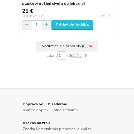
plastový odtieň sivej a striebornej
25 €
3-7 dní
20 €
bez DPH
Pridať do košíka
Načítať ďalšie produkty (8)
strana
z 2
ďalšie
Doprava od 30€ zadarmo
Využite dopravu úplne zadarmo
8 rokov na trhu
Značka Kameník Vás presvedčí o kvalite