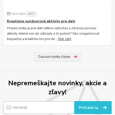
06
.
07
.
2023
DETI
Kreatívne outdoorové aktivity pre deti
Hranie vonku je pre deti veľkou radosťou a zdravou porciou
aktivity. Ideme von do záhrady a čo potom? Ako zorganizovať
bezpečnú a kreatívnu hru pre de...
čítať celé
Zobraziť všetky články
Nepremeškajte novinky, akcie a
zľavy!
Prihlásiť sa