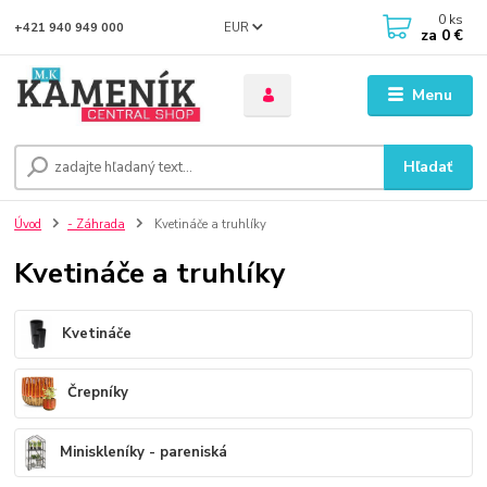
0
ks
EUR
+421 940 949 000
za
0 €
Menu
Hľadať
Úvod
- Záhrada
Kvetináče a truhlíky
Kvetináče a truhlíky
Kvetináče
Črepníky
Miniskleníky - pareniská