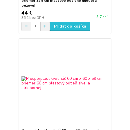
priemer 32,5 cm plastové odtiene hnedej a
béžovej
44 €
3-7 dní
36 €
bez DPH
Pridať do košíka