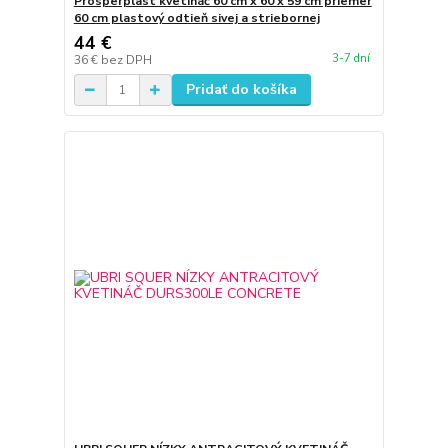
Prosperplast kvetináč 60 cm x 60 x 59 cm priemer
60 cm plastový odtieň sivej a striebornej
44 €
3-7 dní
36 €
bez DPH
Pridať do košíka