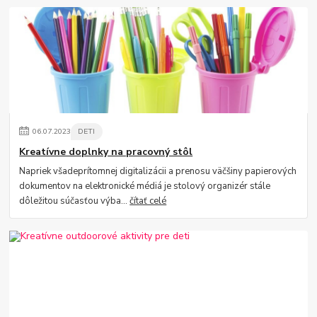
06
.
07
.
2023
DETI
Kreatívne doplnky na pracovný stôl
Napriek všadeprítomnej digitalizácii a prenosu väčšiny papierových
dokumentov na elektronické médiá je stolový organizér stále
dôležitou súčasťou výba...
čítať celé