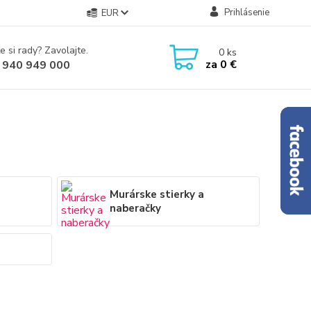
Prihlásenie
EUR
e si rady? Zavolajte.
0
ks
za
0 €
 940 949 000
Murárske stierky a
naberačky