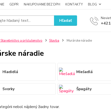
NIE
GDPR
NAKUPOVANIE BEZ DPH
KONTAKTY
BLOG
Neviet
Hľadať
+421
 Stavebníctvo a príslušenstvo
Stavba
Murárske náradie
rske náradie
Hladidlá
Miešadlá
Svorky
Špagáty
ategórii nebol nájdený žiadny tovar.