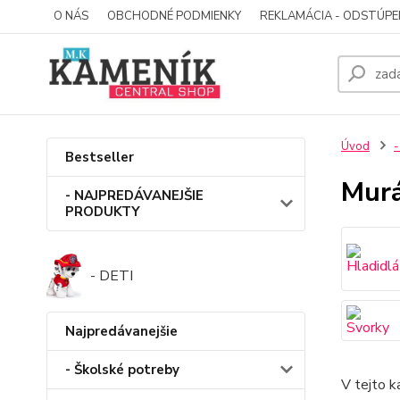
O NÁS
OBCHODNÉ PODMIENKY
REKLAMÁCIA - ODSTÚPE
Úvod
-
Bestseller
Murá
- NAJPREDÁVANEJŠIE
PRODUKTY
- DETI
Najpredávanejšie
- Školské potreby
V tejto k