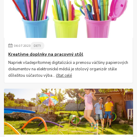
06
.
07
.
2023
DETI
Kreatívne doplnky na pracovný stôl
Napriek všadeprítomnej digitalizácii a prenosu väčšiny papierových
dokumentov na elektronické médiá je stolový organizér stále
dôležitou súčasťou výba...
čítať celé