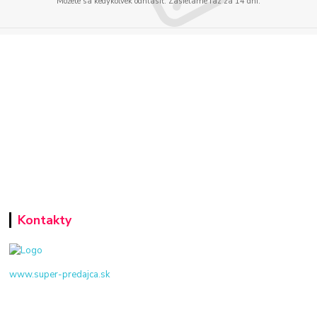
Môžete sa kedykoľvek odhlásiť. Zasielame raz za 14 dní.
Kontakty
www.super-predajca.sk