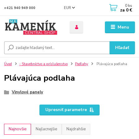
0
ks
EUR
+421 940 949 000
za
0 €
Menu
Hľadať
Úvod
- Stavebníctvo a príslušenstvo
Podlahy
Plávajúca podlaha
Plávajúca podlaha
Vinylové panely
Upresniť parametre
Najnovšie
Najlacnejšie
Najdrahšie