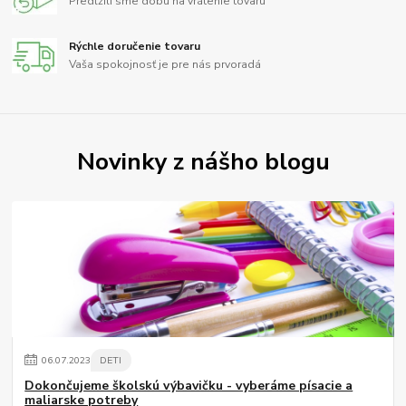
Predĺžili sme dobu na vrátenie tovaru
Rýchle doručenie tovaru
Vaša spokojnosť je pre nás prvoradá
Novinky z nášho blogu
06
.
07
.
2023
DETI
Dokončujeme školskú výbavičku - vyberáme písacie a
maliarske potreby