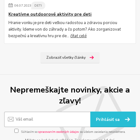
06
.
07
.
2023
DETI
Kreatívne outdoorové aktivity pre deti
Hranie vonku je pre deti veľkou radosťou a zdravou porciou
aktivity. Ideme von do záhrady a čo potom? Ako zorganizovať
bezpečnú a kreatívnu hru pre de...
čítať celé
Zobraziť všetky články
Nepremeškajte novinky, akcie a
zľavy!
Prihlásiť sa
Súhlasím so
spracovaním osobných údajov
za účelom zasielania newslettera.