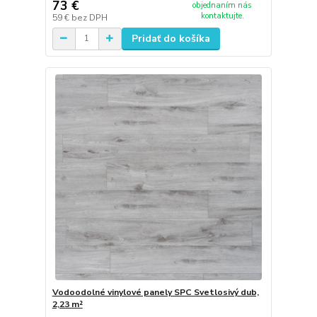
73 €
objednaním nás
kontaktujte.
59 €
bez DPH
Pridať do košíka
Vodoodolné vinylové panely SPC Svetlosivý dub,
2,23 m²