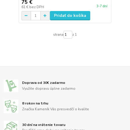
75 €
3-7 dní
61 €
bez DPH
Pridať do košíka
strana
z 1
Doprava od 30€ zadarmo
Využite dopravu úplne zadarmo
8 rokov na trhu
Značka Kameník Vás presvedčí o kvalite
30 dní na vrátenie tovaru