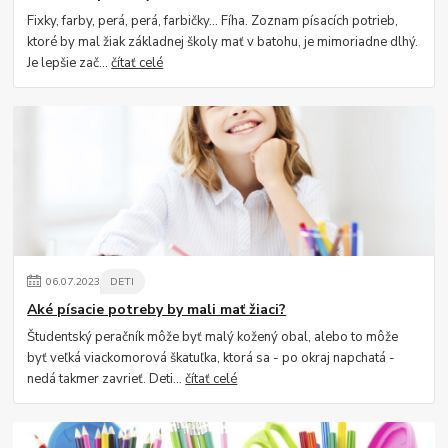
Fixky, farby, perá, perá, farbičky... Fíha. Zoznam písacích potrieb,
ktoré by mal žiak základnej školy mať v batohu, je mimoriadne dlhý.
Je lepšie zač...
čítať celé
06
.
07
.
2023
DETI
Aké písacie potreby by mali mať žiaci?
Študentský peračník môže byť malý kožený obal, alebo to môže
byť veľká viackomorová škatuľka, ktorá sa - po okraj napchatá -
nedá takmer zavrieť. Deti...
čítať celé