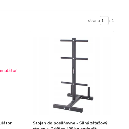
strana
z 1
ulátor
Stojan do posilňovne - Silný záťažový
stojan + Griffins 400 kg endorfit