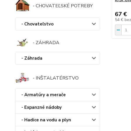
- CHOVATEĽSKÉ POTREBY
67 €
54 €
be
- Chovateľstvo
- ZÁHRADA
- Záhrada
- INŠTALATÉRSTVO
- Armatúry a merače
- Expanzné nádoby
- Hadice na vodu a plyn