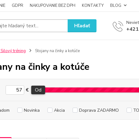
NIE
GDPR
NAKUPOVANIE BEZ DPH
KONTAKTY
BLOG
Neviet
Hľadať
+421
 Silový tréning
Stojany na činky a kotúče
any na činky a kotúče
€
Od
adom
Novinka
Akcia
Doprava ZADARMO
TO