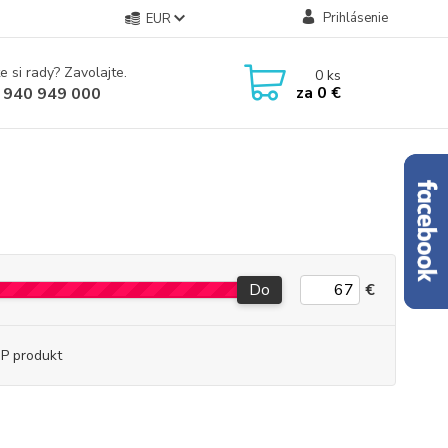
Prihlásenie
EUR
e si rady? Zavolajte.
0
ks
za
0 €
 940 949 000
Do
€
P produkt