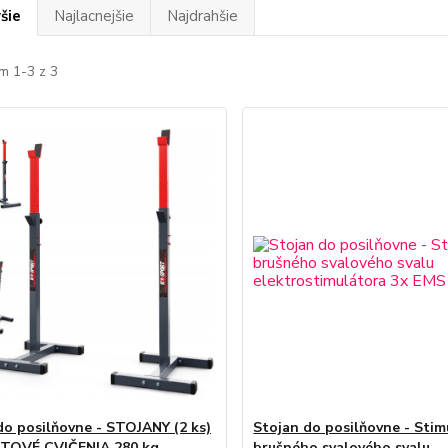
šie
Najlacnejšie
Najdrahšie
m 1-3 z 3
do posilňovne - STOJANY (2 ks)
Stojan do posilňovne - Stim
TOVÉ CVIČENIA 280 kg
brušného svalového svalu