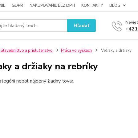
NIE
GDPR
NAKUPOVANIE BEZ DPH
KONTAKTY
BLOG
Neviet
Hľadať
+421
 Stavebníctvo a príslušenstvo
Práca vo výškach
Vešiaky a držiaky
aky a držiaky na rebríky
ategórii nebol nájdený žiadny tovar.