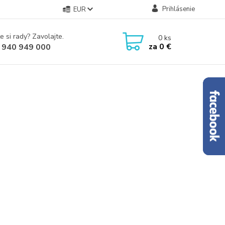
Prihlásenie
EUR
e si rady? Zavolajte.
0
ks
za
0 €
 940 949 000