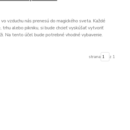
a vo vzduchu nás prenesú do magického sveta. Každé
e, trhu alebo pikniku, si bude chcieť vyskúšať vytvoriť
oži. Na tento účel bude potrebné vhodné vybavenie.
strana
z 1