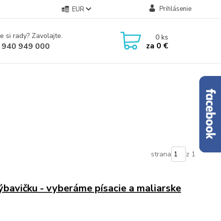
Prihlásenie
EUR
e si rady? Zavolajte.
0
ks
za
0 €
 940 949 000
strana
z 1
bavičku - vyberáme písacie a maliarske