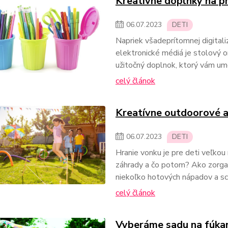
Kreatívne doplnky na p
06
.
07
.
2023
DETI
Napriek všadeprítomnej digital
elektronické médiá je stolový o
užitočný doplnok, ktorý vám umo
celý článok
Kreatívne outdoorové ak
06
.
07
.
2023
DETI
Hranie vonku je pre deti veľkou
záhrady a čo potom? Ako zorgan
niekoľko hotových nápadov a sc
celý článok
Vyberáme sadu na fúkan