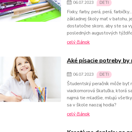
06
.
07
.
2023
DETI
Fixky, farby, perá, perá, farbičky
základnej školy mať v batohu, je
dostatočne skoro, aby ste sa vy
posledných augustových týždňo
celý článok
Aké písacie potreby by 
06
.
07
.
2023
DETI
Študentský peračník môže byť 
viackomorová škatuľka, ktorá sa
najmä tie mladšie, milujú všetk
sa v škole naozaj hodia?
celý článok