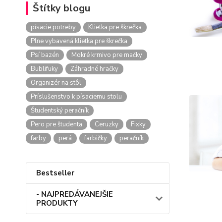
Štítky blogu
písacie potreby
Klietka pre škrečka
Plne vybavená klietka pre škrečka
Psí bazén
Mokré krmivo pre mačky
Bublifuky
Záhradné hračky
Organizér na stôl
Príslušenstvo k písaciemu stolu
Študentský peračník
Pero pre študenta
Ceruzky
Fixky
farby
perá
farbičky
peračník
Bestseller
- NAJPREDÁVANEJŠIE
PRODUKTY