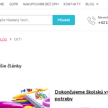
NIE
GDPR
NAKUPOVANIE BEZ DPH
KONTAKTY
BLOG
Neviet
Hľadať
+421
BLOG
DETI
šie články
Dokončujeme školskú vý
potreby