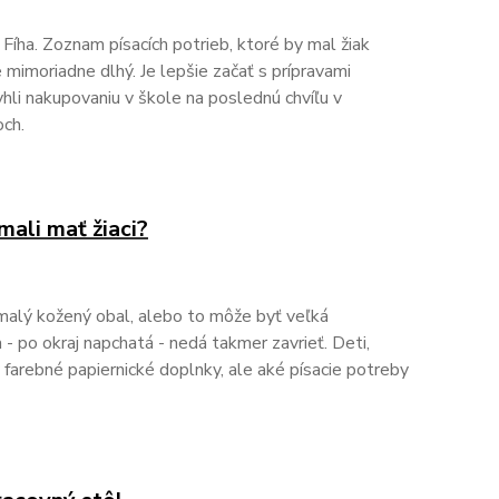
... Fíha. Zoznam písacích potrieb, ktoré by mal žiak
 mimoriadne dlhý. Je lepšie začať s prípravami
hli nakupovaniu v škole na poslednú chvíľu v
ch.
mali mať žiaci?
malý kožený obal, alebo to môže byť veľká
 - po okraj napchatá - nedá takmer zavrieť. Deti,
y farebné papiernické doplnky, ale aké písacie potreby