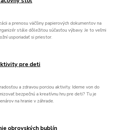
racovný stôl
izácii a prenosu väčšiny papierových dokumentov na
rganizér stále dôležitou súčasťou výbavy. Je to veľmi
žní usporiadať si priestor.
tivity pre deti
 radosťou a zdravou porciou aktivity. Ideme von do
izovať bezpečnú a kreatívnu hru pre deti? Tu je
enárov na hranie v záhrade.
ie obrovských bublín