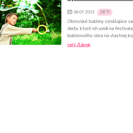
06
.
07
.
2023
DETI
Obrovské bubliny vznášajúce s
dieťa, ktoré ich uvidí na festival
bublinového obra na vlastnej k
celý článok