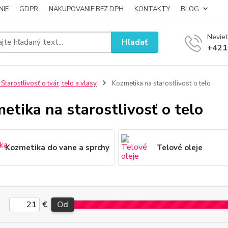
NIE
GDPR
NAKUPOVANIE BEZ DPH
KONTAKTY
BLOG
Neviet
Hľadať
+421
 Starostlivosť o tvár, telo a vlasy
Kozmetika na starostlivosť o telo
etika na starostlivosť o telo
Kozmetika do vane a sprchy
Telové oleje
€
Od