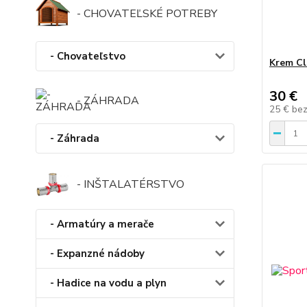
- CHOVATEĽSKÉ POTREBY
- Chovateľstvo
Krem Cl
30 €
- ZÁHRADA
25 €
be
- Záhrada
- INŠTALATÉRSTVO
- Armatúry a merače
- Expanzné nádoby
- Hadice na vodu a plyn