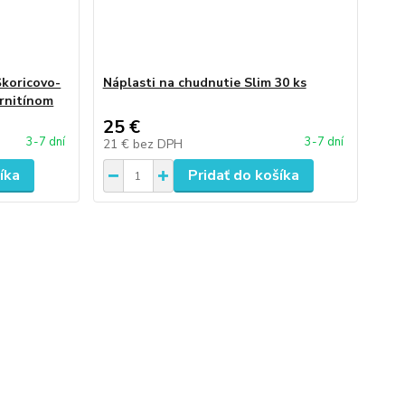
oricovo-
Náplasti na chudnutie Slim 30 ks
arnitínom
25 €
3-7 dní
3-7 dní
21 €
bez DPH
íka
Pridať do košíka