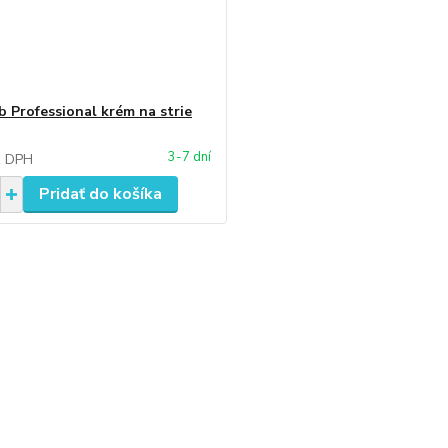
b Professional krém na strie
3-7 dní
z DPH
Pridať do košíka