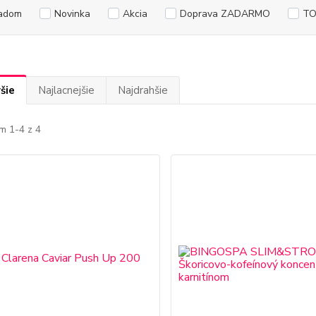
adom
Novinka
Akcia
Doprava ZADARMO
TO
šie
Najlacnejšie
Najdrahšie
m 1-4 z 4