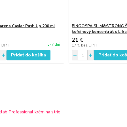
arena Caviar Push Up 200 ml
BINGOSPA SLIM&STRONG Šk
kofeínový koncentrát s L-k
21 €
3-7 dní
z DPH
17 €
bez DPH
Pridať do košíka
Pridať do koš