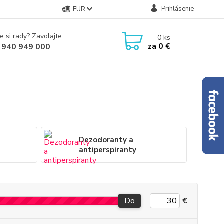
Prihlásenie
EUR
e si rady? Zavolajte.
0
ks
za
0 €
 940 949 000
Dezodoranty a
antiperspiranty
Do
€