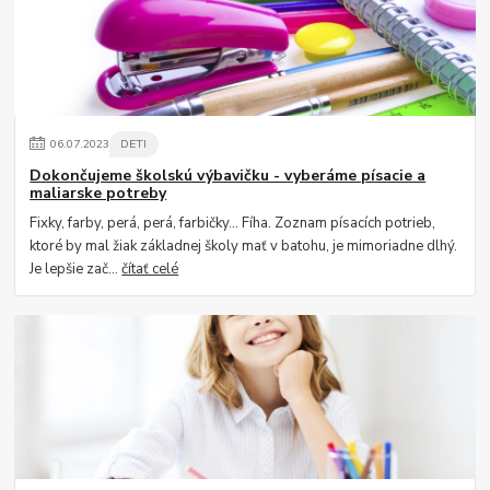
06
.
07
.
2023
DETI
Dokončujeme školskú výbavičku - vyberáme písacie a
maliarske potreby
Fixky, farby, perá, perá, farbičky... Fíha. Zoznam písacích potrieb,
ktoré by mal žiak základnej školy mať v batohu, je mimoriadne dlhý.
Je lepšie zač...
čítať celé