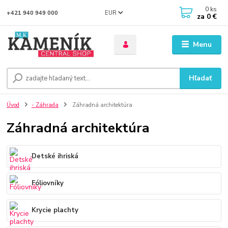
0
ks
EUR
+421 940 949 000
za
0 €
Menu
Hľadať
Úvod
- Záhrada
Záhradná architektúra
Záhradná architektúra
Detské ihriská
Fóliovníky
Krycie plachty