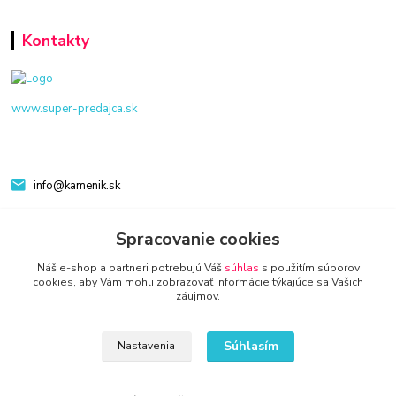
Kontakty
www.super-predajca.sk
info@kamenik.sk
Spracovanie cookies
Náš e-shop a partneri potrebujú Váš
súhlas
s použitím súborov
cookies, aby Vám mohli zobrazovať informácie týkajúce sa Vašich
záujmov.
© 2024 Všetky práva vyhradené KAMENIK.SK
Súhlasím
Nastavenia