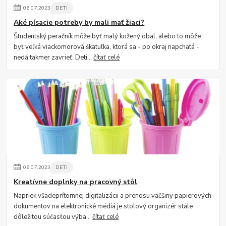
06
.
07
.
2023
DETI
Aké písacie potreby by mali mať žiaci?
Študentský peračník môže byť malý kožený obal, alebo to môže
byť veľká viackomorová škatuľka, ktorá sa - po okraj napchatá -
nedá takmer zavrieť. Deti...
čítať celé
06
.
07
.
2023
DETI
Kreatívne doplnky na pracovný stôl
Napriek všadeprítomnej digitalizácii a prenosu väčšiny papierových
dokumentov na elektronické médiá je stolový organizér stále
dôležitou súčasťou výba...
čítať celé