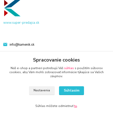
www.super-predajca.sk
info@kamenik.sk
Spracovanie cookies
Náš e-shop a partneri potrebujú Váš
súhlas
s použitím súborov
cookies, aby Vám mohli zobrazovať informácie týkajúce sa Vašich
záujmov.
© 2024 Všetky práva vyhradené KAMENIK.SK
Súhlasím
Nastavenia
Súhlas môžete odmietnuť
tu
.