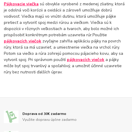
Pájkovacie viečka
sú obvykle vyrobené z medenej zliatiny, ktorá
je odolná voči korózii a oxidácii a zároveň umožňuje dobrú
vodivosť. Viečka majú vo vnútri dutinu, ktorá umožňuje pájke
pretiecť a vytvoriť spoj medzi rúrou a viečkom. Viečka sú k
dispozícii v rôznych veľkostiach a tvaroch, aby bolo možné ich
prispôsobiť konkrétnym potrebám uzavretia rúr.Použitie
pájkovacích viečok
zvyčajne zahŕňa aplikáciu pájky na povrch
rúry, ktorá sa má uzavrieť, a umiestnenie viečka na vrchol rúry.
Potom sa viečko a rúra zohrejú pomocou pájacieho kovu, aby sa
vytvoril spoj. Pri správnom použití
pájkovacích viečok
a pájky
môže byť spoj trvanlivý a spoľahlivý, a umožniť účinné uzavretie
rúry bez nutnosti ďalších úprav.
Doprava od 30€ zadarmo
Využite dopravu úplne zadarmo