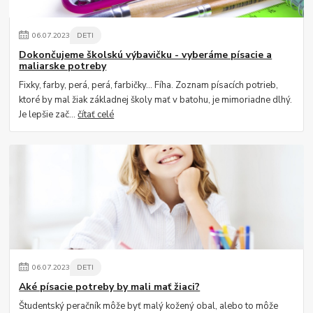
06
.
07
.
2023
DETI
Dokončujeme školskú výbavičku - vyberáme písacie a
maliarske potreby
Fixky, farby, perá, perá, farbičky... Fíha. Zoznam písacích potrieb,
ktoré by mal žiak základnej školy mať v batohu, je mimoriadne dlhý.
Je lepšie zač...
čítať celé
06
.
07
.
2023
DETI
Aké písacie potreby by mali mať žiaci?
Študentský peračník môže byť malý kožený obal, alebo to môže