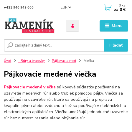
0
ks
EUR
+421 940 949 000
za
0 €
Menu
Hľadať
Úvod
- Rúry a tvarovky
Pájkovacia meď
Viečka
Pájkovacie medené viečka
Pájkovacie medené viečka
sú kovové súčiastky používané na
uzavretie medených rúr alebo trubiek pomocou pájky. Viečka sa
používajú na uzavretie rúr, ktoré sa používajú na prepravu
kvapalín, plynu alebo vzduchu a tiež sa používajú v elektrických a
elektronických aplikáciách. Viečka umožňujú jednoduché uzavretie
rúr bez nutnosti rezania alebo ohýbania rúr.