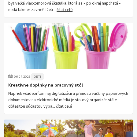
byť veľká viackomorová škatuľka, ktorá sa - po okraj napchatá -
nedá takmer zavrieť. Deti...
čítať celé
06
.
07
.
2023
DETI
Kreatívne doplnky na pracovný stôl
Napriek všadeprítomnej digitalizácii a prenosu väčšiny papierových
dokumentov na elektronické médiá je stolový organizér stále
dôležitou súčasťou výba...
čítať celé