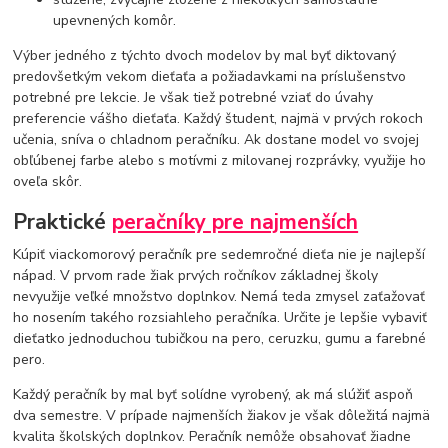
upevnených komôr.
Výber jedného z týchto dvoch modelov by mal byť diktovaný
predovšetkým vekom dieťaťa a požiadavkami na príslušenstvo
potrebné pre lekcie. Je však tiež potrebné vziať do úvahy
preferencie vášho dieťaťa. Každý študent, najmä v prvých rokoch
učenia, sníva o chladnom peračníku. Ak dostane model vo svojej
obľúbenej farbe alebo s motívmi z milovanej rozprávky, využije ho
oveľa skôr.
Praktické
peračníky pre najmenších
Kúpiť viackomorový peračník pre sedemročné dieťa nie je najlepší
nápad. V prvom rade žiak prvých ročníkov základnej školy
nevyužije veľké množstvo doplnkov. Nemá teda zmysel zaťažovať
ho nosením takého rozsiahleho peračníka. Určite je lepšie vybaviť
dieťatko jednoduchou tubičkou na pero, ceruzku, gumu a farebné
pero.
Každý peračník by mal byť solídne vyrobený, ak má slúžiť aspoň
dva semestre. V prípade najmenších žiakov je však dôležitá najmä
kvalita školských doplnkov. Peračník nemôže obsahovať žiadne