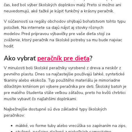
čas, keď bol výber školských doplnkov malý. Preto si možno ani
neuvedomujú, aké ťažké je kúpiť funkčný a krásny peračník.
V súčasnosti sa regály obchodov ohýbajú bohatstvom tohto typu
položiek. Na internete sa dajú nájsť aj stovky rôznych
modelov. Pred prípravou výbavičky pre vaše dieťa stojí za
zváženie, ktorý peračník na školské potreby sa mu bude najviac
hodiť.
Ako vybrať
peračník pre dieťa
?
V minulosti boli školské peračníky vyrobené z dreva a neskôr z
pevného plastu. Dnes sa najčastejšie používajú ľahké, syntetické
tkaniny alebo ekokoža. Typ použitého materiálu je mimoriadne
dôležitým kritériom pri výbere peračníka pre deti. Školský batoh je
pre malého študenta stále veľkou záťažou, preto ho kvôli chrbtici
musíte vybaviť čo najľahšími doplnkami.
Najbežnejšie dostupné sú dva základné typy školských
peračníkov:
mäkké, vo forme tuby alebo vrecúška so zapínaním na zips,
stužené, zvyčajne zložené z niekoľkých samostatne