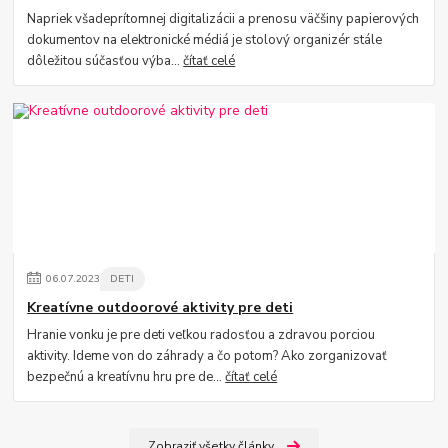
Napriek všadeprítomnej digitalizácii a prenosu väčšiny papierových
dokumentov na elektronické médiá je stolový organizér stále
dôležitou súčasťou výba...
čítať celé
06
.
07
.
2023
DETI
Kreatívne outdoorové aktivity pre deti
Hranie vonku je pre deti veľkou radosťou a zdravou porciou
aktivity. Ideme von do záhrady a čo potom? Ako zorganizovať
bezpečnú a kreatívnu hru pre de...
čítať celé
Zobraziť všetky články