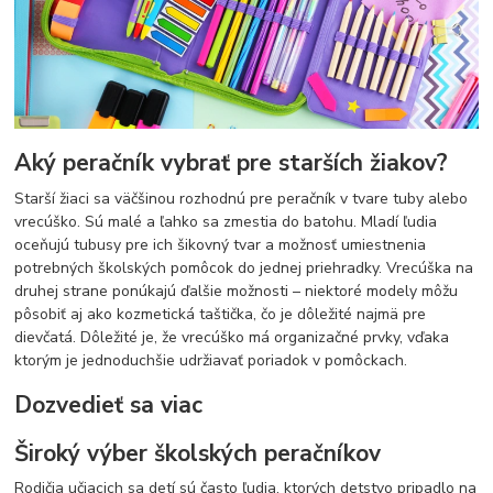
Aký peračník vybrať pre starších žiakov?
Starší žiaci sa väčšinou rozhodnú pre peračník v tvare tuby alebo
vrecúško. Sú malé a ľahko sa zmestia do batohu. Mladí ľudia
oceňujú tubusy pre ich šikovný tvar a možnosť umiestnenia
potrebných školských pomôcok do jednej priehradky. Vrecúška na
druhej strane ponúkajú ďalšie možnosti – niektoré modely môžu
pôsobiť aj ako kozmetická taštička, čo je dôležité najmä pre
dievčatá. Dôležité je, že vrecúško má organizačné prvky, vďaka
ktorým je jednoduchšie udržiavať poriadok v pomôckach.
Dozvedieť sa viac
Široký výber školských peračníkov
Rodičia učiacich sa detí sú často ľudia, ktorých detstvo pripadlo na