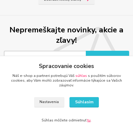
Nepremeškajte novinky, akcie a
zľavy!
Prihlásiť sa
Spracovanie cookies
Súhlasím so
spracovaním osobných údajov
za účelom zasielania newslettera.
Náš e-shop a partneri potrebujú Váš
súhlas
s použitím súborov
Môžete sa kedykoľvek odhlásiť. Zasielame raz za 14 dní.
cookies, aby Vám mohli zobrazovať informácie týkajúce sa Vašich
záujmov.
Súhlasím
Nastavenia
Súhlas môžete odmietnuť
tu
.