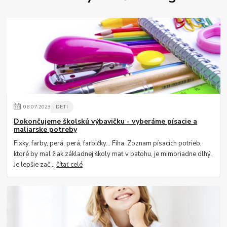
06
.
07
.
2023
DETI
Dokončujeme školskú výbavičku - vyberáme písacie a
maliarske potreby
Fixky, farby, perá, perá, farbičky... Fíha. Zoznam písacích potrieb,
ktoré by mal žiak základnej školy mať v batohu, je mimoriadne dlhý.
Je lepšie zač...
čítať celé