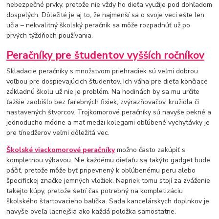
nebezpečné prvky, pretože nie vždy ho dieťa využije pod dohľadom
dospelých. Dôležité je aj to, že najmenší sa o svoje veci ešte len
učia – nekvalitný školský peračník sa môže rozpadnúť už po
prvých týždňoch používania.
Peračníky pre študentov vyšších ročníkov
Skladacie peračníky s množstvom priehradiek sú veľmi dobrou
voľbou pre dospievajúcich študentov. Ich váha pre dieťa končiace
základnú školu už nie je problém. Na hodinách by sa mu určite
ťažšie zaobišlo bez farebných fixiek, zvýrazňovačov, kružidla či
nastavených štvorcov. Trojkomorové peračníky sú navyše pekné a
jednoducho módne a mať medzi kolegami obľúbené vychytávky je
pre tínedžerov veľmi dôležitá vec.
Školské viackomorové peračníky
možno často zakúpiť s
kompletnou výbavou. Nie každému dieťaťu sa takýto gadget bude
páčiť, pretože môže byť pripevnený k obľúbenému peru alebo
špecifickej značke jemných vložiek. Napriek tomu stojí za zváženie
takejto kúpy, pretože šetrí čas potrebný na kompletizáciu
školského štartovacieho balíčka. Sada kancelárskych doplnkov je
navyše oveľa lacnejšia ako každá položka samostatne.