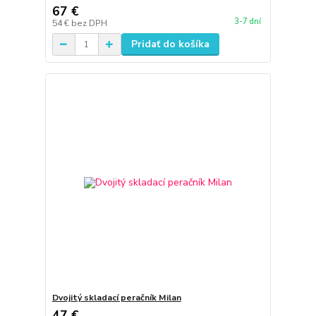
67 €
3-7 dní
54 €
bez DPH
Pridať do košíka
Dvojitý skladací peračník Milan
47 €