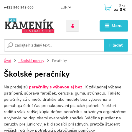
0
ks
EUR
+421 940 949 000
za
0 €
Menu
Hľadať
Úvod
- Školské potreby
Peračníky
Školské peračníky
Na predaj sú
peračníky s výbavou
aj bez
. K základnej výbave
patrí perá, súprava farbičiek, ceruzka, guma, strúhadlo. Takéto
peračníky sú o niečo drahšie ako modely bez vybavenia a
pomáhajú šetriť čas pri nakupovaní písacích potrieb. Niektorí
rodičia však radšej kúpia deťom peračník s prázdnym organizérom
a vybavia ho doplnkami overených značiek. Väčšina puzdier na
ceruzky pre juniorov je k dispozícii prázdnych, pretože študenti
vyšších ročníkov potrebujú pokročilejšie pomôcky.