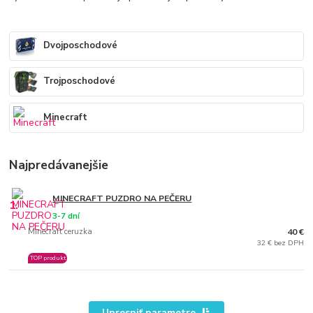
Dvojposchodové
Trojposchodové
Minecraft
Najpredávanejšie
MINECRAFT PUZDRO NA PEČERU
1.
3-7 dní
Minecraft ceruzka
40 €
32 € bez DPH
TOP produkt
Upresniť parametre