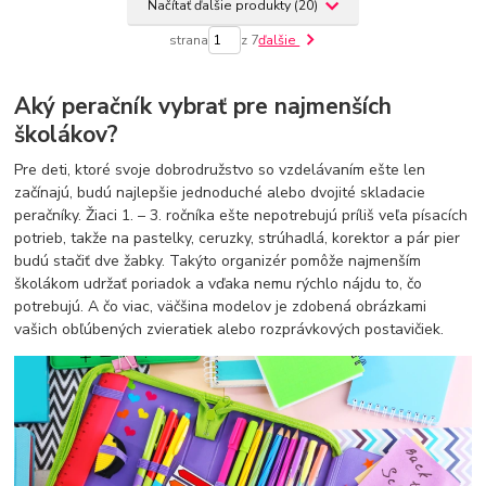
Načítať ďalšie produkty (20)
strana
z 7
ďalšie
Aký peračník vybrať pre najmenších
školákov?
Pre deti, ktoré svoje dobrodružstvo so vzdelávaním ešte len
začínajú, budú najlepšie jednoduché alebo dvojité skladacie
peračníky. Žiaci 1. – 3. ročníka ešte nepotrebujú príliš veľa písacích
potrieb, takže na pastelky, ceruzky, strúhadlá, korektor a pár pier
budú stačiť dve žabky. Takýto organizér pomôže najmenším
školákom udržať poriadok a vďaka nemu rýchlo nájdu to, čo
potrebujú. A čo viac, väčšina modelov je zdobená obrázkami
vašich obľúbených zvieratiek alebo rozprávkových postavičiek.