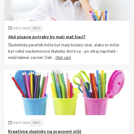
06
.
07
.
2023
DETI
Aké písacie potreby by mali mať žiaci?
Študentský peračník môže byť malý kožený obal, alebo to môže
byť veľká viackomorová škatuľka, ktorá sa - po okraj napchatá -
nedá takmer zavrieť. Deti...
čítať celé
06
.
07
.
2023
DETI
Kreatívne doplnky na pracovný stôl