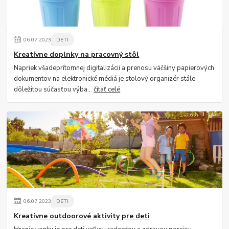
06
.
07
.
2023
DETI
Kreatívne doplnky na pracovný stôl
Napriek všadeprítomnej digitalizácii a prenosu väčšiny papierových
dokumentov na elektronické médiá je stolový organizér stále
dôležitou súčasťou výba...
čítať celé
06
.
07
.
2023
DETI
Kreatívne outdoorové aktivity pre deti