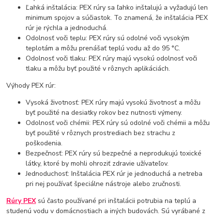
Ľahká inštalácia: PEX rúry sa ľahko inštalujú a vyžadujú len
minimum spojov a súčiastok. To znamená, že inštalácia PEX
rúr je rýchla a jednoduchá.
Odolnosť voči teplu: PEX rúry sú odolné voči vysokým
teplotám a môžu prenášať teplú vodu až do 95 °C.
Odolnosť voči tlaku: PEX rúry majú vysokú odolnosť voči
tlaku a môžu byť použité v rôznych aplikáciách.
Výhody PEX rúr:
Vysoká životnosť: PEX rúry majú vysokú životnosť a môžu
byť použité na desiatky rokov bez nutnosti výmeny.
Odolnosť voči chémii: PEX rúry sú odolné voči chémii a môžu
byť použité v rôznych prostrediach bez strachu z
poškodenia.
Bezpečnosť: PEX rúry sú bezpečné a neprodukujú toxické
látky, ktoré by mohli ohroziť zdravie užívateľov.
Jednoduchosť: Inštalácia PEX rúr je jednoduchá a netreba
pri nej používať špeciálne nástroje alebo zručnosti.
Rúry PEX
sú často používané pri inštalácii potrubia na teplú a
studenú vodu v domácnostiach a iných budovách. Sú vyrábané z