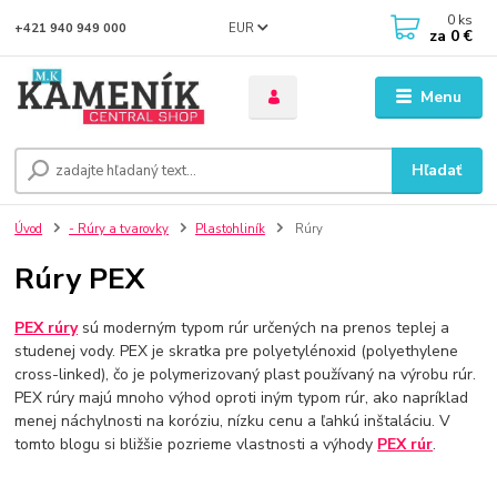
0
ks
EUR
+421 940 949 000
za
0 €
Menu
Hľadať
Úvod
- Rúry a tvarovky
Plastohliník
Rúry
Rúry PEX
PEX rúry
sú moderným typom rúr určených na prenos teplej a
studenej vody. PEX je skratka pre polyetylénoxid (polyethylene
cross-linked), čo je polymerizovaný plast používaný na výrobu rúr.
PEX rúry majú mnoho výhod oproti iným typom rúr, ako napríklad
menej náchylnosti na koróziu, nízku cenu a ľahkú inštaláciu. V
tomto blogu si bližšie pozrieme vlastnosti a výhody
PEX rúr
.