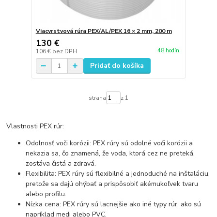
Viacvrstvová rúra PEX/AL/PEX 16 × 2 mm, 200 m
130 €
48 hodín
106 €
bez DPH
Pridať do košíka
strana
z 1
Vlastnosti PEX rúr:
Odolnosť voči korózii: PEX rúry sú odolné voči korózii a
nekazia sa, čo znamená, že voda, ktorá cez ne preteká,
zostáva čistá a zdravá.
Flexibilita: PEX rúry sú flexibilné a jednoduché na inštaláciu,
pretože sa dajú ohýbať a prispôsobiť akémukoľvek tvaru
alebo profilu.
Nízka cena: PEX rúry sú lacnejšie ako iné typy rúr, ako sú
napríklad medi alebo PVC.