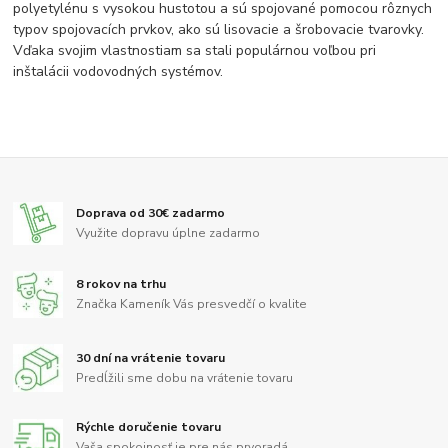
polyetylénu s vysokou hustotou a sú spojované pomocou rôznych
typov spojovacích prvkov, ako sú lisovacie a šrobovacie tvarovky.
Vďaka svojim vlastnostiam sa stali populárnou voľbou pri
inštalácii vodovodných systémov.
Doprava od 30€ zadarmo
Využite dopravu úplne zadarmo
8 rokov na trhu
Značka Kameník Vás presvedčí o kvalite
30 dní na vrátenie tovaru
Predĺžili sme dobu na vrátenie tovaru
Rýchle doručenie tovaru
Vaša spokojnosť je pre nás prvoradá