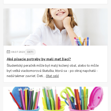
06
.
07
.
2023
DETI
Aké písacie potreby by mali mať žiaci?
Študentský peračník môže byť malý kožený obal, alebo to môže
byť veľká viackomorová škatuľka, ktorá sa - po okraj napchatá -
nedá takmer zavrieť. Deti...
čítať celé