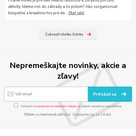
Hranie vonku je pre deti veľkou radosťou a zdravou porciou
aktivity. Ideme von do záhrady a čo potom? Ako zorganizovať
bezpečnú a kreatívnu hru pre de...
čítať celé
Zobraziť všetky články
Nepremeškajte novinky, akcie a
zľavy!
Prihlásiť sa
Súhlasím so
spracovaním osobných údajov
za účelom zasielania newslettera.
Môžete sa kedykoľvek odhlásiť. Zasielame raz za 14 dní.