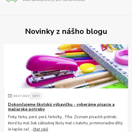
Novinky z nášho blogu
06
.
07
.
2023
DETI
Dokončujeme školskú výbavičku - vyberáme písacie a
maliarske potreby
Fixky, farby, perá, perá, farbičky... Fíha. Zoznam písacích potrieb,
ktoré by mal žiak základnej školy mať v batohu, je mimoriadne dlhý.
Je lepšie zač...
čítať celé