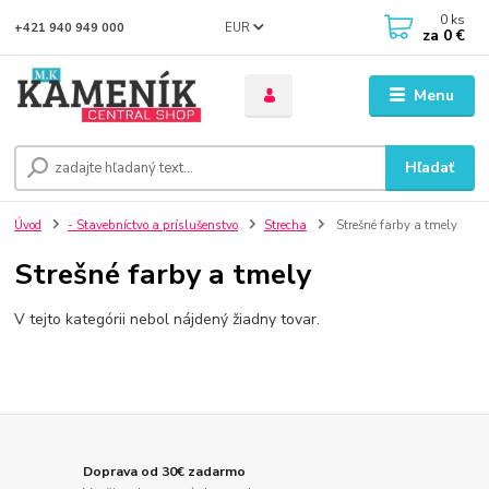
0
ks
EUR
+421 940 949 000
za
0 €
Menu
Hľadať
Úvod
- Stavebníctvo a príslušenstvo
Strecha
Strešné farby a tmely
Strešné farby a tmely
V tejto kategórii nebol nájdený žiadny tovar.
Doprava od 30€ zadarmo