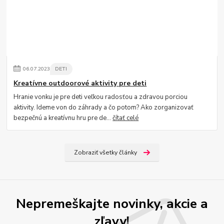
06
.
07
.
2023
DETI
Kreatívne outdoorové aktivity pre deti
Hranie vonku je pre deti veľkou radosťou a zdravou porciou
aktivity. Ideme von do záhrady a čo potom? Ako zorganizovať
bezpečnú a kreatívnu hru pre de...
čítať celé
Zobraziť všetky články
Nepremeškajte novinky, akcie a
zľavy!