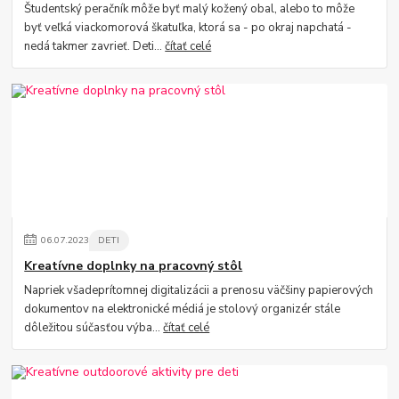
Študentský peračník môže byť malý kožený obal, alebo to môže
byť veľká viackomorová škatuľka, ktorá sa - po okraj napchatá -
nedá takmer zavrieť. Deti...
čítať celé
06
.
07
.
2023
DETI
Kreatívne doplnky na pracovný stôl
Napriek všadeprítomnej digitalizácii a prenosu väčšiny papierových
dokumentov na elektronické médiá je stolový organizér stále
dôležitou súčasťou výba...
čítať celé