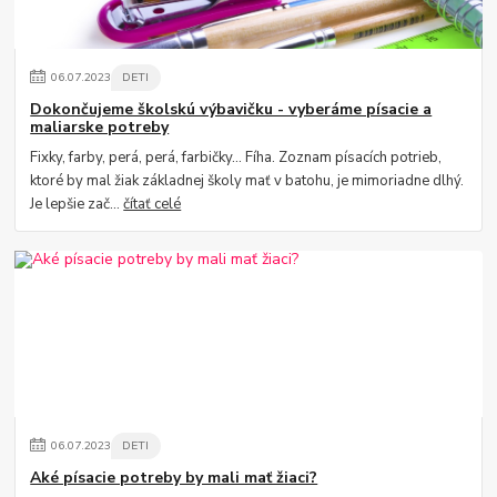
06
.
07
.
2023
DETI
Dokončujeme školskú výbavičku - vyberáme písacie a
maliarske potreby
Fixky, farby, perá, perá, farbičky... Fíha. Zoznam písacích potrieb,
ktoré by mal žiak základnej školy mať v batohu, je mimoriadne dlhý.
Je lepšie zač...
čítať celé
06
.
07
.
2023
DETI
Aké písacie potreby by mali mať žiaci?