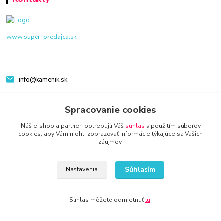
www.super-predajca.sk
info@kamenik.sk
Spracovanie cookies
Náš e-shop a partneri potrebujú Váš
súhlas
s použitím súborov
cookies, aby Vám mohli zobrazovať informácie týkajúce sa Vašich
záujmov.
© 2024 Všetky práva vyhradené KAMENIK.SK
Súhlasím
Nastavenia
Súhlas môžete odmietnuť
tu
.