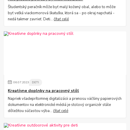
Študentský peračník môže byť malý kožený obal, alebo to môže
byť veľká viackomorová škatuľka, ktorá sa - po okraj napchatá -
nedá takmer zavrieť. Deti...
čítať celé
06
.
07
.
2023
DETI
Kreatívne doplnky na pracovný stôl
Napriek všadeprítomnej digitalizácii a prenosu väčšiny papierových
dokumentov na elektronické médiá je stolový organizér stále
dôležitou súčasťou výba...
čítať celé