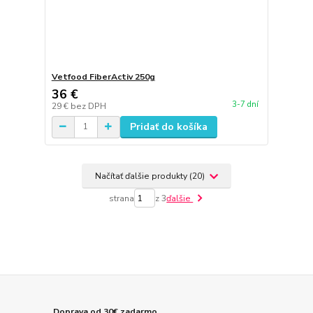
Vetfood FiberActiv 250g
36 €
3-7 dní
29 €
bez DPH
Pridať do košíka
Načítať ďalšie produkty (20)
strana
z 3
ďalšie
Doprava od 30€ zadarmo