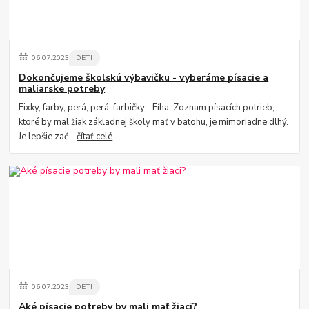
06
.
07
.
2023
DETI
Dokončujeme školskú výbavičku - vyberáme písacie a
maliarske potreby
Fixky, farby, perá, perá, farbičky... Fíha. Zoznam písacích potrieb,
ktoré by mal žiak základnej školy mať v batohu, je mimoriadne dlhý.
Je lepšie zač...
čítať celé
06
.
07
.
2023
DETI
Aké písacie potreby by mali mať žiaci?