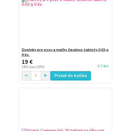
Doplnky pre psov a mačky Geulincx tablety 0,03 g
6 ks.
19 €
3-7 dní
16 €
bez DPH
Pridať do košíka