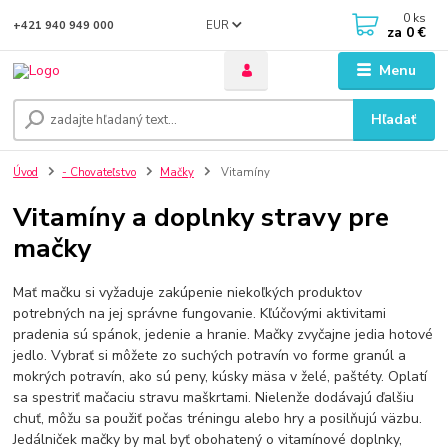
0
ks
EUR
+421 940 949 000
za
0 €
Menu
Hľadať
Úvod
- Chovateľstvo
Mačky
Vitamíny
Vitamíny a doplnky stravy pre
mačky
Mať mačku si vyžaduje zakúpenie niekoľkých produktov
potrebných na jej správne fungovanie. Kľúčovými aktivitami
pradenia sú spánok, jedenie a hranie. Mačky zvyčajne jedia hotové
jedlo. Vybrať si môžete zo suchých potravín vo forme granúl a
mokrých potravín, ako sú peny, kúsky mäsa v želé, paštéty. Oplatí
sa spestriť mačaciu stravu maškrtami. Nielenže dodávajú ďalšiu
chuť, môžu sa použiť počas tréningu alebo hry a posilňujú väzbu.
Jedálniček mačky by mal byť obohatený o vitamínové doplnky,