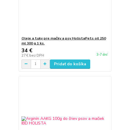
Oleje a tuky pre mačky a psy HolistaPets oil 250
ml 300 g 1 ks.
34 €
3-7 dní
27 €
bez DPH
Pridať do košíka