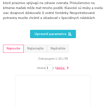
ktoré priaznivo vplývajú na zdravie zvieraťa. Príslušenstvo na
kŕmenie mačiek môže mať mnoho podôb. Klasické sú misky a oveľa
viac dizajnové dávkovače či vodné fontánky. Nespotrebované
potraviny musíte chrániť a skladovať v špeciálnych nádobách.
Upresniť parametre
Najnovšie
Najlacnejšie
Najdrahšie
Zobrazujem 1-20 z 59
strana
z 3
ďalšie