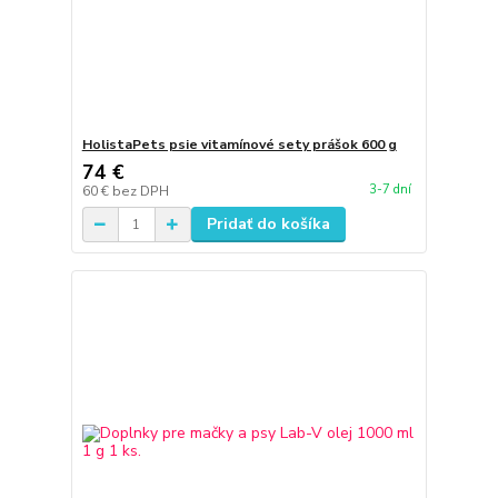
HolistaPets psie vitamínové sety prášok 600 g
74 €
3-7 dní
60 €
bez DPH
Pridať do košíka