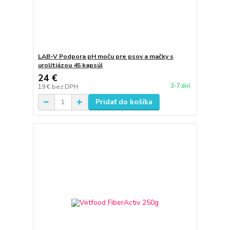
LAB-V Podpora pH moču pre psov a mačky s
urolitiázou 45 kapsúl
24 €
3-7 dní
19 €
bez DPH
Pridať do košíka