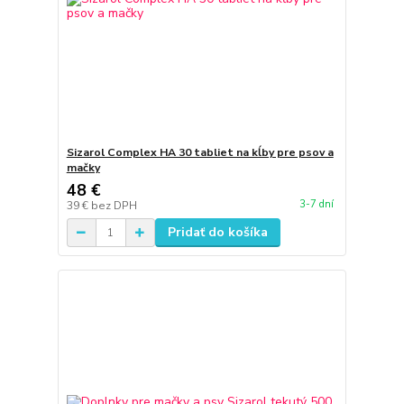
Sizarol Complex HA 30 tabliet na kĺby pre psov a
mačky
48 €
3-7 dní
39 €
bez DPH
Pridať do košíka