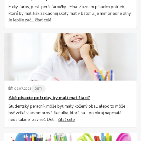
Fixky, farby, perá, perá, farbičky... Fíha. Zoznam písacích potrieb,
ktoré by mal žiak základnej školy mať v batohu, je mimoriadne dlhý.
Je lepšie zač...
čítať celé
06
.
07
.
2023
DETI
Aké písacie potreby by mali mať žiaci?
Študentský peračník môže byť malý kožený obal, alebo to môže
byť veľká viackomorová škatuľka, ktorá sa - po okraj napchatá -
nedá takmer zavrieť. Deti...
čítať celé