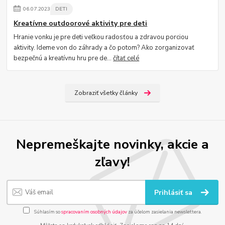
06
.
07
.
2023
DETI
Kreatívne outdoorové aktivity pre deti
Hranie vonku je pre deti veľkou radosťou a zdravou porciou
aktivity. Ideme von do záhrady a čo potom? Ako zorganizovať
bezpečnú a kreatívnu hru pre de...
čítať celé
Zobraziť všetky články
Nepremeškajte novinky, akcie a
zľavy!
Prihlásiť sa
Súhlasím so
spracovaním osobných údajov
za účelom zasielania newslettera.