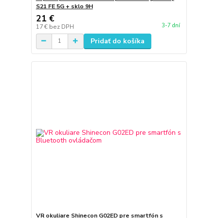
S21 FE 5G + sklo 9H
21 €
3-7 dní
17 €
bez DPH
Pridať do košíka
VR okuliare Shinecon G02ED pre smartfón s