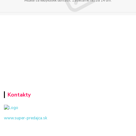
Môžete sa kedykoľvek odhlásiť. Zasielame raz za 14 dní.
Kontakty
www.super-predajca.sk