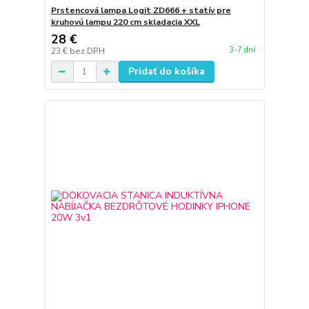
Prstencová lampa Logit ZD666 + statív pre
kruhovú lampu 220 cm skladacia XXL
28 €
3-7 dní
23 €
bez DPH
Pridať do košíka