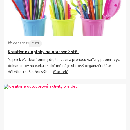
06
.
07
.
2023
DETI
Kreatívne doplnky na pracovný stôl
Napriek všadeprítomnej digitalizácii a prenosu väčšiny papierových
dokumentov na elektronické médiá je stolový organizér stále
dôležitou súčasťou výba...
čítať celé