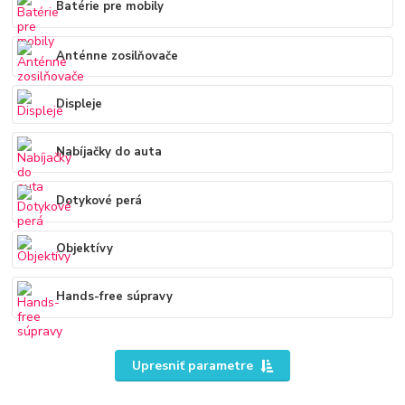
Batérie pre mobily
Anténne zosilňovače
Displeje
Nabíjačky do auta
Dotykové perá
Objektívy
Hands-free súpravy
Upresniť parametre