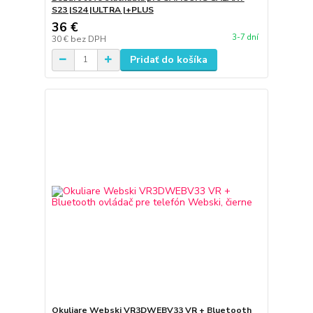
S23 |S24 |ULTRA |+PLUS
36 €
3-7 dní
30 €
bez DPH
Pridať do košíka
Okuliare Webski VR3DWEBV33 VR + Bluetooth