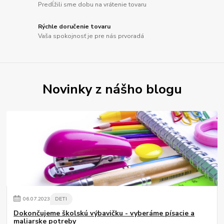
Predĺžili sme dobu na vrátenie tovaru
Rýchle doručenie tovaru
Vaša spokojnosť je pre nás prvoradá
Novinky z nášho blogu
06
.
07
.
2023
DETI
Dokončujeme školskú výbavičku - vyberáme písacie a
maliarske potreby