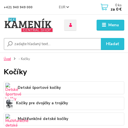
0
ks
EUR
+421 940 949 000
za
0 €
Menu
Hľadať
Úvod
- Kočíky
Kočíky
Detské športové kočíky
Kočíky pre dvojičky a trojičky
Multifunkčné detské kočíky