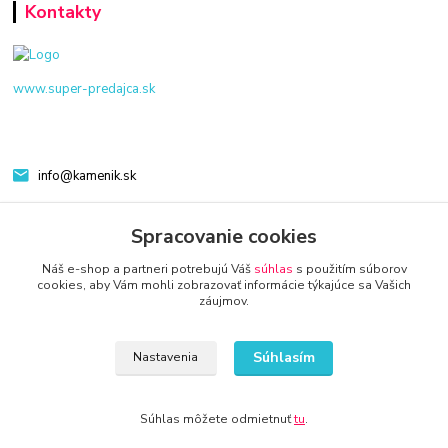
Kontakty
www.super-predajca.sk
info@kamenik.sk
Spracovanie cookies
Náš e-shop a partneri potrebujú Váš
súhlas
s použitím súborov
cookies, aby Vám mohli zobrazovať informácie týkajúce sa Vašich
záujmov.
© 2024 Všetky práva vyhradené KAMENIK.SK
Súhlasím
Nastavenia
Súhlas môžete odmietnuť
tu
.