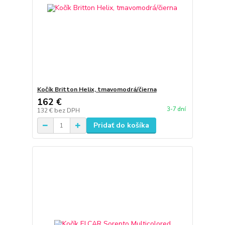
Kočík Britton Helix, tmavomodrá/čierna
162 €
3-7 dní
132 €
bez DPH
Pridať do košíka