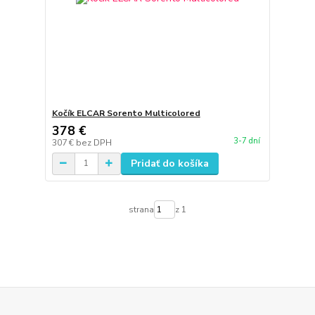
Kočík ELCAR Sorento Multicolored
378 €
3-7 dní
307 €
bez DPH
Pridať do košíka
strana
z 1