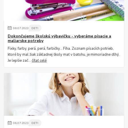
06
.
07
.
2023
DETI
Dokončujeme školskú výbavičku - vyberáme písacie a
maliarske potreby
Fixky, farby, perá, perá, farbičky... Fíha. Zoznam písacích potrieb,
ktoré by mal žiak základnej školy mať v batohu, je mimoriadne dlhý.
Je lepšie zač...
čítať celé
06
.
07
.
2023
DETI