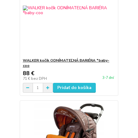
WALKER kočík ODNÍMATEĽNÁ BARIÉRA *baby-
coo
88 €
3-7 dní
71 €
bez DPH
Pridať do košíka