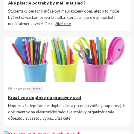
Aké písacie potreby by mali mať žiaci?
Študentský peračník môže byť malý kožený obal, alebo to môže
byť veľká viackomorová škatuľka, ktorá sa - po okraj napchatá -
nedá takmer zavrieť. Deti...
čítať celé
06
.
07
.
2023
DETI
Kreatívne doplnky na pracovný stôl
Napriek všadeprítomnej digitalizácii a prenosu väčšiny papierových
dokumentov na elektronické médiá je stolový organizér stále
dôležitou súčasťou výba...
čítať celé