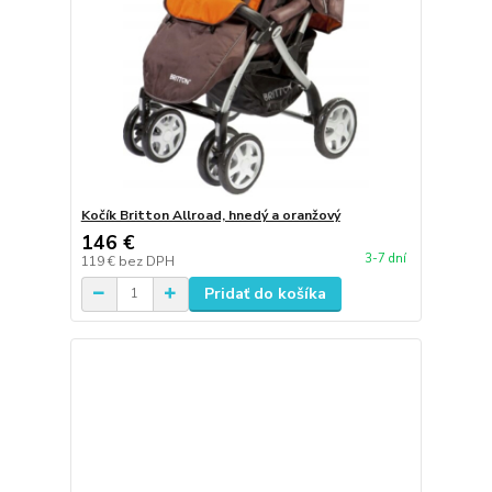
Kočík Britton Allroad, hnedý a oranžový
146 €
3-7 dní
119 €
bez DPH
Pridať do košíka