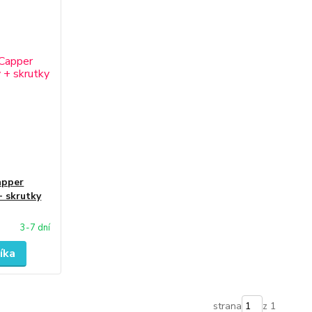
apper
+ skrutky
3-7 dní
íka
strana
z 1