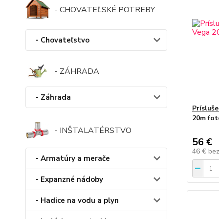
- CHOVATEĽSKÉ POTREBY
- Chovateľstvo
- ZÁHRADA
- Záhrada
Prísluš
20m fot
- INŠTALATÉRSTVO
56 €
46 €
be
- Armatúry a merače
- Expanzné nádoby
- Hadice na vodu a plyn