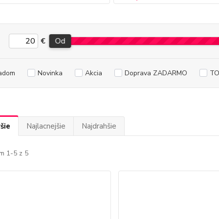
€
Od
adom
Novinka
Akcia
Doprava ZADARMO
TO
šie
Najlacnejšie
Najdrahšie
m 1-5 z 5