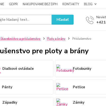
NIE
GDPR
NAKUPOVANIE BEZ DPH
KONTAKTY
BLOG
Neviet
Hľadať
+421
 Stavebníctvo a príslušenstvo
Ploty a brány
Príslušenstvo
lušenstvo pre ploty a brány
Diaľkové ovládače
Fotobunky
Pánty
Petlice
Západky
Zámky