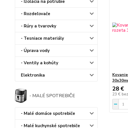
- Izolácia na potrubie
- Rozdeľovače
- Rúry a tvarovky
- Tesniace materiály
- Úprava vody
- Ventily a kohúty
Kovanie
Elektronika
30x30m
28 €
23 €
be
- MALÉ SPOTREBIČE
- Malé domáce spotrebiče
- Malé kuchynské spotrebiče