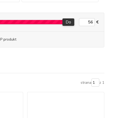
Do
€
P produkt
strana
z 1