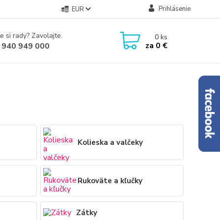
Prihlásenie
EUR
e si rady? Zavolajte.
0
ks
za
0 €
 940 949 000
Kolieska a valčeky
Rukoväte a kľučky
Zátky