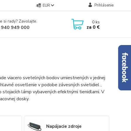
Prihlásenie
EUR
e si rady? Zavolajte.
0
ks
za
0 €
 940 949 000
ude viacero svetelných bodov umiestnených v jednej
 hlavné osvetlenie v podobe závesných svietidiel ,
o stojacích lámp vybavených efektnými tienidlami. V
racovnej dosky.
Napájacie zdroje