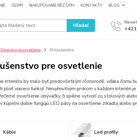
NIE
GDPR
NAKUPOVANIE BEZ DPH
KONTAKTY
BLOG
Neviet
Hľadať
+421
 Exteriérové osvetlenie
Príslušenstvo
lušenstvo pre osvetlenie
ie interiéru by malo byť predovšetkým rôznorodé, vďaka čomu b
i plniť viacero funkcií. Nevyhnutným prvkom v každom interiéri je
 Večerné osvetlenie obývačky či spálne vytvorí zo stolových aleb
 v kúpeľni dobre fungujú LED pásy na osvetlenie zrkadla alebo p
Káble
Led profily