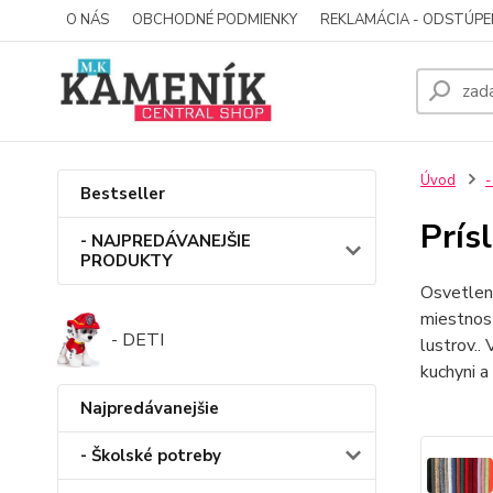
O NÁS
OBCHODNÉ PODMIENKY
REKLAMÁCIA - ODSTÚPE
Úvod
-
Bestseller
Prís
- NAJPREDÁVANEJŠIE
PRODUKTY
Osvetlen
miestnost
- DETI
lustrov..
kuchyni a
Najpredávanejšie
- Školské potreby