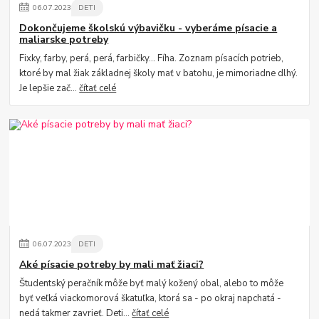
06
.
07
.
2023
DETI
Dokončujeme školskú výbavičku - vyberáme písacie a
maliarske potreby
Fixky, farby, perá, perá, farbičky... Fíha. Zoznam písacích potrieb,
ktoré by mal žiak základnej školy mať v batohu, je mimoriadne dlhý.
Je lepšie zač...
čítať celé
06
.
07
.
2023
DETI
Aké písacie potreby by mali mať žiaci?
Študentský peračník môže byť malý kožený obal, alebo to môže
byť veľká viackomorová škatuľka, ktorá sa - po okraj napchatá -
nedá takmer zavrieť. Deti...
čítať celé