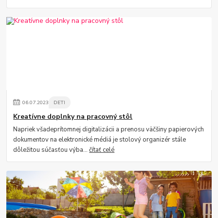
06
.
07
.
2023
DETI
Kreatívne doplnky na pracovný stôl
Napriek všadeprítomnej digitalizácii a prenosu väčšiny papierových
dokumentov na elektronické médiá je stolový organizér stále
dôležitou súčasťou výba...
čítať celé