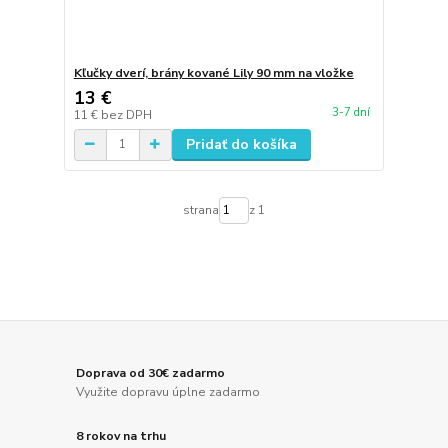
Kľučky dverí, brány kované Lily 90 mm na vložke
13 €
3-7 dní
11 €
bez DPH
Pridať do košíka
strana
z 1
Doprava od 30€ zadarmo
Využite dopravu úplne zadarmo
8 rokov na trhu