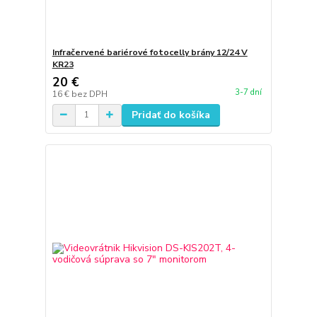
Infračervené bariérové fotocelly brány 12/24 V
KR23
20 €
3-7 dní
16 €
bez DPH
Pridať do košíka