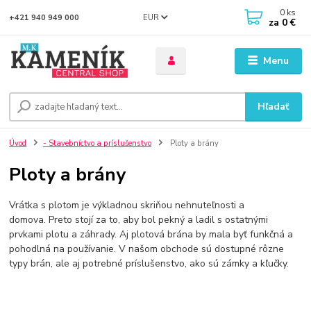
0
ks
EUR
+421 940 949 000
za
0 €
Menu
Hľadať
Úvod
- Stavebníctvo a príslušenstvo
Ploty a brány
Ploty a brány
Vrátka s plotom je výkladnou skriňou nehnuteľnosti a
domova. Preto stojí za to, aby bol pekný a ladil s ostatnými
prvkami plotu a záhrady. Aj plotová brána by mala byť funkčná a
pohodlná na používanie. V našom obchode sú dostupné rôzne
typy brán, ale aj potrebné príslušenstvo, ako sú zámky a kľučky.