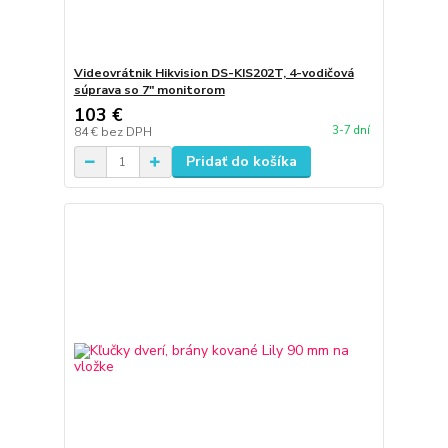
Videovrátnik Hikvision DS-KIS202T, 4-vodičová
súprava so 7″ monitorom
103 €
3-7 dní
84 €
bez DPH
Pridať do košíka