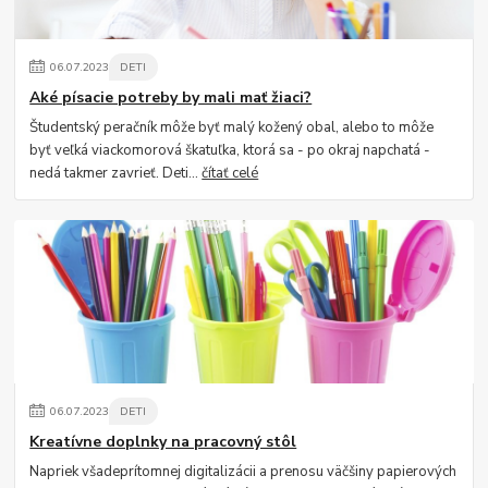
06
.
07
.
2023
DETI
Aké písacie potreby by mali mať žiaci?
Študentský peračník môže byť malý kožený obal, alebo to môže
byť veľká viackomorová škatuľka, ktorá sa - po okraj napchatá -
nedá takmer zavrieť. Deti...
čítať celé
06
.
07
.
2023
DETI
Kreatívne doplnky na pracovný stôl
Napriek všadeprítomnej digitalizácii a prenosu väčšiny papierových