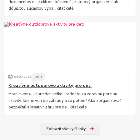
dokumentov na elektronické médiá je stolový organizér stále
dôležitou súčasťou výba...
čítať celé
06
.
07
.
2023
DETI
Kreatívne outdoorové aktivity pre deti
Hranie vonku je pre deti veľkou radosťou a zdravou porciou
aktivity. Ideme von do záhrady a čo potom? Ako zorganizovať
bezpečnú a kreatívnu hru pre de...
čítať celé
Zobraziť všetky články