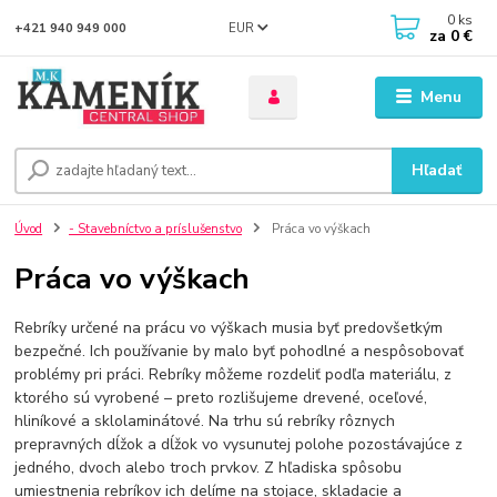
0
ks
EUR
+421 940 949 000
za
0 €
Menu
Hľadať
Úvod
- Stavebníctvo a príslušenstvo
Práca vo výškach
Práca vo výškach
Rebríky určené na prácu vo výškach musia byť predovšetkým
bezpečné. Ich používanie by malo byť pohodlné a nespôsobovať
problémy pri práci. Rebríky môžeme rozdeliť podľa materiálu, z
ktorého sú vyrobené – preto rozlišujeme drevené, oceľové,
hliníkové a sklolaminátové. Na trhu sú rebríky rôznych
prepravných dĺžok a dĺžok vo vysunutej polohe pozostávajúce z
jedného, ​​dvoch alebo troch prvkov. Z hľadiska spôsobu
umiestnenia rebríkov ich delíme na stojace, skladacie a