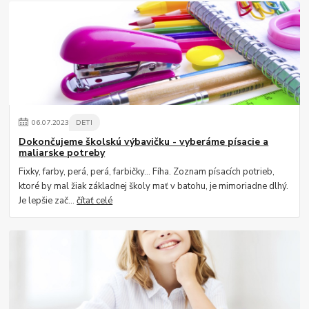
06
.
07
.
2023
DETI
Dokončujeme školskú výbavičku - vyberáme písacie a
maliarske potreby
Fixky, farby, perá, perá, farbičky... Fíha. Zoznam písacích potrieb,
ktoré by mal žiak základnej školy mať v batohu, je mimoriadne dlhý.
Je lepšie zač...
čítať celé