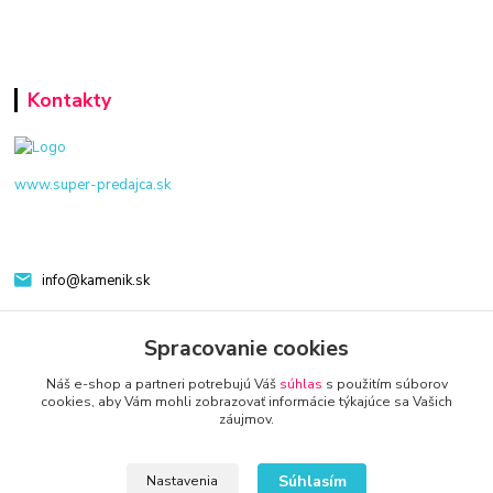
Kontakty
www.super-predajca.sk
info@kamenik.sk
Spracovanie cookies
Náš e-shop a partneri potrebujú Váš
súhlas
s použitím súborov
cookies, aby Vám mohli zobrazovať informácie týkajúce sa Vašich
záujmov.
© 2024 Všetky práva vyhradené KAMENIK.SK
Súhlasím
Nastavenia